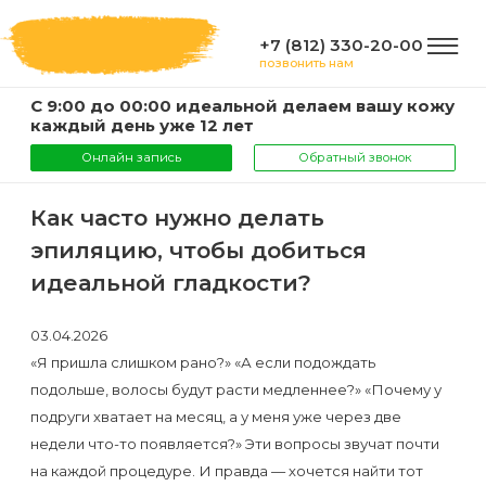
+7 (812) 330-20-00
позвонить нам
С 9:00 до 00:00 идеальной делаем вашу кожу
ГЛАВНАЯ
каждый день уже 12 лет
Онлайн запись
Обратный звонок
УСЛУГИ
Как часто нужно делать
эпиляцию, чтобы добиться
Услуги
КОМПАНИЯ
идеальной гладкости?
и
цены
03.04.2026
О
ИНФОРМАЦИЯ
«Я пришла слишком рано?» «А если подождать
компании
Эпиляция
подольше, волосы будут расти медленнее?» «Почему у
подруги хватает на месяц, а у меня уже через две
воском
Фото
Мастера
ВАЖНО
недели что-то появляется?» Эти вопросы звучат почти
на каждой процедуре. И правда — хочется найти тот
Шугаринг
Видео