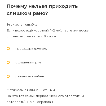
воска
Почему нельзя приходить
для
слишком рано?
депиляции
Это частая ошибка.
Эпиляция
Если волос ещё короткий (1–2 мм), пасте или воску
или
сложно его захватить. В итоге:
депиляция?
процедура дольше,
ощущения ярче,
результат слабее.
Оптимальная длина — от 5 мм.
Да, это тот самый период “немного отрастить и
потерпеть”. Но он оправдан.