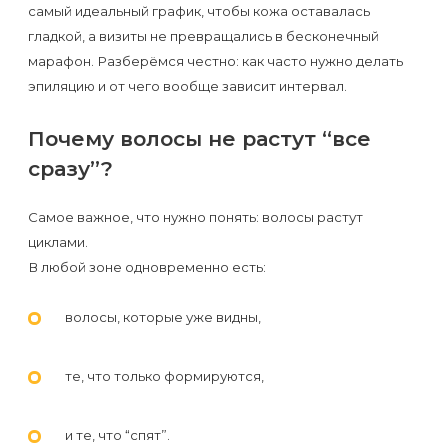
Отзывы
самый идеальный график, чтобы кожа оставалась
Подготовка
КОНТАКТЫ
гладкой, а визиты не превращались в бесконечный
Мужская
Вопросы-
к
Материалы
марафон. Разберёмся честно: как часто нужно делать
депиляция
ответы
процедуре
и
эпиляцию и от чего вообще зависит интервал.
эпиляции
инструменты
Бикини-
Статьи
Почему волосы не растут “все
воском
дизайн
сразу”?
Оборудование
или
Блог
сахаром
Самое важное, что нужно понять: волосы растут
Партнерство
Форум
циклами.
Эпиляция
В любой зоне одновременно есть:
Администраторы
Карта
в
сайта
Сфинксе
волосы, которые уже видны,
Контакты
и
Формула-1
те, что только формируются,
Эпиляция
и те, что “спят”.