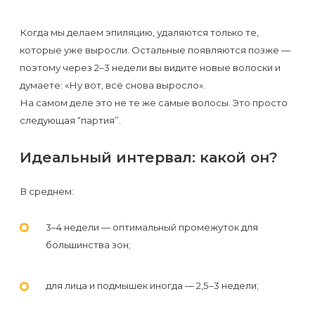
первый
раз
Когда мы делаем эпиляцию, удаляются только те,
которые уже выросли. Остальные появляются позже —
перед
поэтому через 2–3 недели вы видите новые волоски и
важным
думаете: «Ну вот, всё снова выросло».
событием
На самом деле это не те же самые волосы. Это просто
следующая “партия”.
Противопоказания
к
Идеальный интервал: какой он?
эпиляции
В среднем:
Что
3–4 недели — оптимальный промежуток для
нужно
большинства зон;
знать
перед
для лица и подмышек иногда — 2,5–3 недели;
визитом