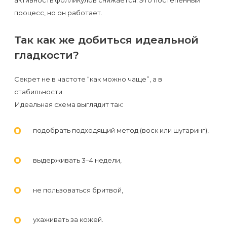
активность фолликулов снижается. Это постепенный
процесс, но он работает.
Так как же добиться идеальной
гладкости?
Секрет не в частоте “как можно чаще”, а в
стабильности.
Идеальная схема выглядит так:
подобрать подходящий метод (воск или шугаринг),
выдерживать 3–4 недели,
не пользоваться бритвой,
ухаживать за кожей.