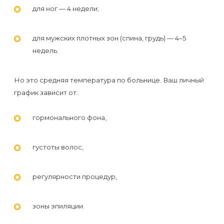
к
для ног — 4 недели;
косметологу?
для мужских плотных зон (спина, грудь) — 4–5
Рекомендации
недель.
по
уходу
Но это средняя температура по больнице. Ваш личный
за
график зависит от:
кожей
гормонального фона,
после
депиляции
густоты волос,
воском
или
регулярности процедур,
сахаром
зоны эпиляции.
Виды