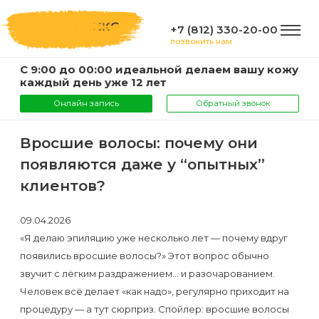
+7 (812) 330-20-00
позвонить нам
С 9:00 до 00:00 идеальной делаем вашу кожу
ГЛАВНАЯ
каждый день уже 12 лет
Онлайн запись
Обратный звонок
УСЛУГИ
Вросшие волосы: почему они
появляются даже у “опытных”
Услуги
КОМПАНИЯ
клиентов?
и
цены
09.04.2026
О
ИНФОРМАЦИЯ
«Я делаю эпиляцию уже несколько лет — почему вдруг
компании
Эпиляция
появились вросшие волосы?» Этот вопрос обычно
звучит с лёгким раздражением… и разочарованием.
воском
Фото
Мастера
ВАЖНО
Человек всё делает «как надо», регулярно приходит на
процедуру — а тут сюрприз. Спойлер: вросшие волосы
Шугаринг
Видео