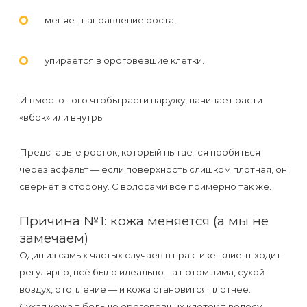
первый
меняет направление роста,
раз
перед
упирается в ороговевшие клетки.
важным
событием
И вместо того чтобы расти наружу, начинает расти
«вбок» или внутрь.
Противопоказания
к
Представьте росток, который пытается пробиться
через асфальт — если поверхность слишком плотная, он
эпиляции
свернёт в сторону. С волосами всё примерно так же.
Что
Причина №1: кожа меняется (а мы не
нужно
замечаем)
знать
Один из самых частых случаев в практике: клиент ходит
перед
регулярно, всё было идеально… а потом зима, сухой
воздух, отопление — и кожа становится плотнее.
визитом
Сухая кожа = больше ороговевших клеток = волосу