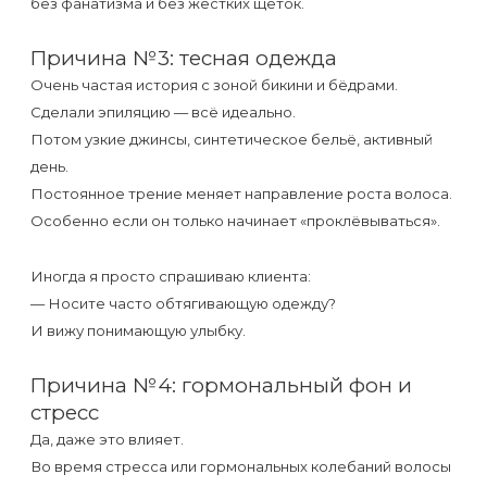
воска
без фанатизма и без жёстких щёток.
для
Причина №3: тесная одежда
депиляции
Очень частая история с зоной бикини и бёдрами.
Сделали эпиляцию — всё идеально.
Эпиляция
Потом узкие джинсы, синтетическое бельё, активный
или
день.
депиляция?
Постоянное трение меняет направление роста волоса.
Особенно если он только начинает «проклёвываться».
Иногда я просто спрашиваю клиента:
— Носите часто обтягивающую одежду?
И вижу понимающую улыбку.
Причина №4: гормональный фон и
стресс
Да, даже это влияет.
Во время стресса или гормональных колебаний волосы