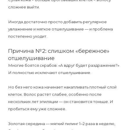
к
сложнее выйти.
косметологу?
Иногда достаточно просто добавить регулярное
Рекомендации
увлажнение и мягкое отшелушивание — и проблема
по
постепенно уходит.
уходу
Причина №2: слишком «бережное»
за
отшелушивание
кожей
Многие боятся скрабов: «А вдруг будет раздражение?»
после
И полностью исключают отшелушивание.
депиляции
Но без него кожа начинает накапливать плотный слой
воском
клеток. Волос растёт слабее, особенно после
или
нескольких лет эпиляции — он становится тоньше. И
сахаром
пробиться ему уже сложнее.
Виды
Золотая середина — мягкий пилинг 1–2 раза в неделю,