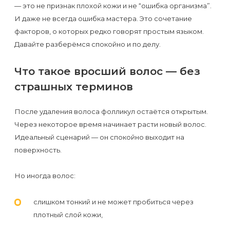
Отзывы
— это не признак плохой кожи и не “ошибка организма”.
Подготовка
КОНТАКТЫ
И даже не всегда ошибка мастера. Это сочетание
Мужская
Вопросы-
к
Материалы
факторов, о которых редко говорят простым языком.
депиляция
ответы
процедуре
и
Давайте разберёмся спокойно и по делу.
эпиляции
инструменты
Бикини-
Статьи
Что такое вросший волос — без
воском
дизайн
страшных терминов
Оборудование
или
Блог
сахаром
После удаления волоса фолликул остаётся открытым.
Партнерство
Форум
Через некоторое время начинает расти новый волос.
Эпиляция
Идеальный сценарий — он спокойно выходит на
Администраторы
Карта
в
поверхность.
сайта
Сфинксе
Контакты
Но иногда волос:
и
Формула-1
слишком тонкий и не может пробиться через
плотный слой кожи,
Эпиляция