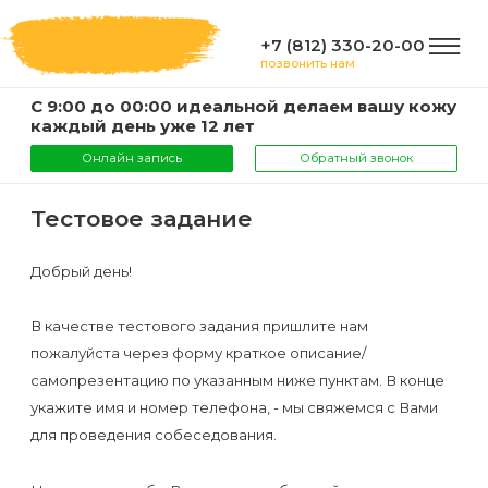
+7 (812) 330-20-00
позвонить нам
С 9:00 до 00:00 идеальной делаем вашу кожу
ГЛАВНАЯ
каждый день уже 12 лет
Онлайн запись
Обратный звонок
УСЛУГИ
Тестовое задание
Услуги
Добрый день!
КОМПАНИЯ
и
В качестве тестового задания пришлите нам
цены
О
пожалуйста через форму краткое описание/
ИНФОРМАЦИЯ
компании
самопрезентацию по указанным ниже пунктам. В конце
Эпиляция
укажите имя и номер телефона, - мы свяжемся с Вами
воском
Фото
Мастера
ВАЖНО
для проведения собеседования.
Шугаринг
Видео