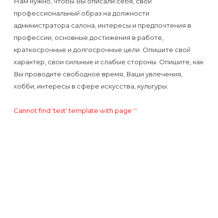
Нам нужно, чтобы Вы описали себя, свой
Отзывы
Подготовка
КОНТАКТЫ
профессиональный образ на должности
Мужская
Вопросы-
к
администратора салона, интересы и предпочтения в
Материалы
депиляция
ответы
процедуре
профессии, основные достижения в работе,
и
краткосрочные и долгосрочные цели. Опишите свой
эпиляции
инструменты
Бикини-
Статьи
характер, свои сильные и слабые стороны. Опишите, как
воском
Вы проводите свободное время, Ваши увлечения,
дизайн
Оборудование
или
хобби, интересы в сфере искусства, культуры.
Блог
сахаром
Партнерство
Cannot find 'test' template with page ''
Форум
Эпиляция
Администраторы
Карта
в
сайта
Сфинксе
Контакты
и
Формула-1
Эпиляция