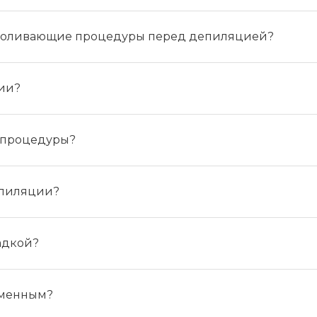
зболивающие процедуры перед депиляцией?
ции?
 процедуры?
епиляции?
ладкой?
еменным?