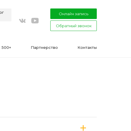
рг
Онлайн запись
Обратный звонок
youtube
vkontakte
 500+
Партнерство
Контакты
ВАЖНО
Подготовка к процедуре эпиляции
воском или сахаром
Эпиляция в Сфинксе и Формула-1