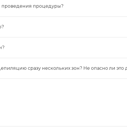
ле проведения процедуры?
ю?
н?
депиляцию сразу нескольких зон? Не опасно ли это 