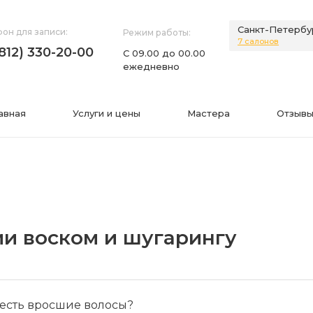
Санкт-Петербу
он для записи:
Режим работы:
7 салонов
(812) 330-20-00
С 09.00 до 00.00
ежедневно
авная
Услуги и цены
Мастера
Отзывы
НИЯ
ИНФОРМАЦИЯ
и воском и шугарингу
нии
Фото
а
Видео
Вопросы-ответы
есть вросшие волосы?