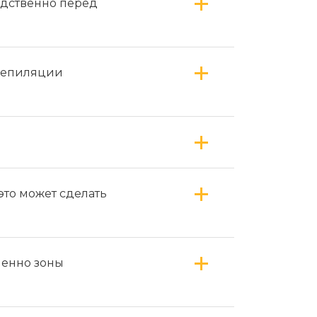
едственно перед
 депиляции
это может сделать
менно зоны