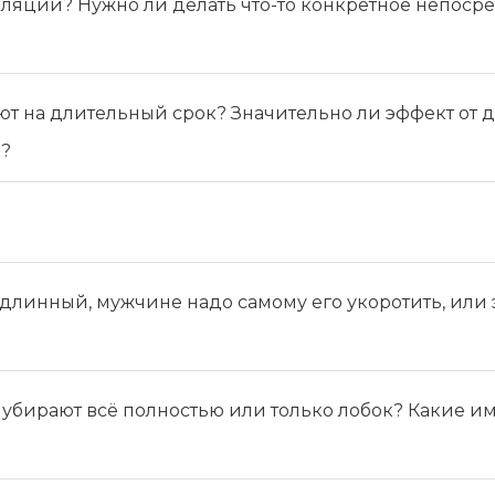
ляции? Нужно ли делать что-то конкретное непоср
т на длительный срок? Значительно ли эффект от
й?
 длинный, мужчине надо самому его укоротить, или 
убирают всё полностью или только лобок? Какие и