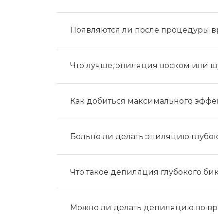
Мужская депиляция
Материа
Бикини-дизайн
Оборудо
Появляются ли после процедуры в
Партнер
Админис
Что лучше, эпиляция воском или ш
Контакт
Как добиться максимального эффе
Больно ли делать эпиляцию глубо
Что такое депиляция глубокого би
Можно ли делать депиляцию во вр