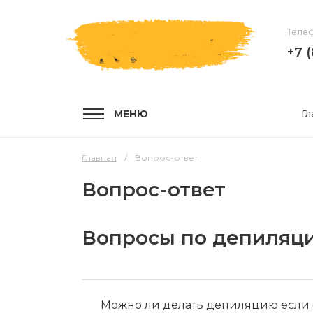
Телеф
+7 
МЕНЮ
Гл
Главная
Вопрос-ответ
Вопрос-ответ
УСЛУГИ
КОМПА
Вопросы по депиляци
Услуги и цены
О компа
Эпиляция воском
Мастер
Шугаринг
Отзывы
Можно ли делать депиляцию если 