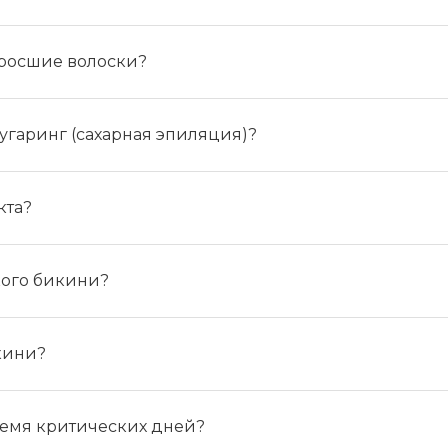
лы и инструменты
Статьи
вание
Блог
росшие волоски?
ство
Форум
траторы
Карта сайта
угаринг (сахарная эпиляция)?
ы
кта?
кого бикини?
кини?
емя критических дней?