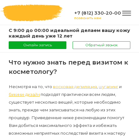
+7 (812) 330-20-00
позвонить нам
С 9:00 до 00:00 идеальной делаем вашу кожу
ГЛАВНАЯ
каждый день уже 12 лет
Онлайн запись
Обратный звонок
УСЛУГИ
Что нужно знать перед визитом к
косметологу?
Услуги
КОМПАНИЯ
и
Несмотря на то, что
восковая депиляция
,
шугаринг
и
бикини-дизайн
подходят практически всем людям,
цены
О
ИНФОРМАЦИЯ
существует несколько вещей, которые необходимо
компании
знать, прежде чем записываться на любую из этих
Эпиляция
процедур. Приведенные ниже рекомендации помогут
воском
Фото
Мастера
ВАЖНО
Вам добиться максимального эффекта и избежать
возможных неприятных последствий визита к мастеру
Шугаринг
Видео