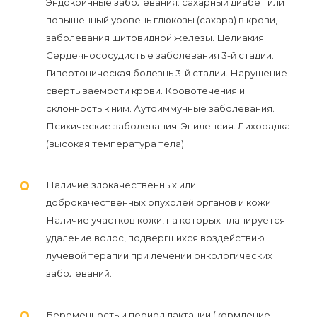
Эндокринные заболевания: сахарный диабет или
к
повышенный уровень глюкозы (сахара) в крови,
косметологу?
заболевания щитовидной железы. Целиакия.
Сердечнососудистые заболевания 3-й стадии.
Рекомендации
Гипертоническая болезнь 3-й стадии. Нарушение
по
свертываемости крови. Кровотечения и
уходу
склонность к ним. Аутоиммунные заболевания.
Психические заболевания. Эпилепсия. Лихорадка
за
(высокая температура тела).
кожей
после
Наличие злокачественных или
депиляции
доброкачественных опухолей органов и кожи.
воском
Наличие участков кожи, на которых планируется
удаление волос, подвергшихся воздействию
или
лучевой терапии при лечении онкологических
сахаром
заболеваний.
Виды
Беременность и период лактации (кормление