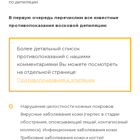
Отзывы
по депиляции.
Подготовка
КОНТАКТЫ
Мужская
Вопросы-
к
Материалы
В первую очередь перечислим все известные
депиляция
ответы
процедуре
противопоказания восковой депиляции:
и
эпиляции
инструменты
Бикини-
Статьи
воском
Более детальный список
дизайн
Оборудование
или
Блог
противопоказаний с нашими
сахаром
комментариями Вы можете посмотреть
Партнерство
на отдельной странице:
Форум
Эпиляция
Противопоказания к эпиляции
Администраторы
Карта
в
сайта
Сфинксе
Контакты
Нарушение целостности кожных покровов.
и
Вирусные заболевания кожи (герпес в стадии
Формула-1
обострения, опоясывающий лишай, контагиозный
моллюск). Инфекционные заболевания кожи.
Эпиляция
Грибковые заболевания кожи и ногтей.