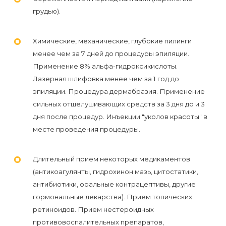
воска
грудью).
для
депиляции
Химические, механические, глубокие пилинги
менее чем за 7 дней до процедуры эпиляции.
Эпиляция
Применение 8% альфа-гидроксикислоты.
или
Лазерная шлифовка менее чем за 1 год до
депиляция?
эпиляции. Процедура дермабразия. Применение
сильных отшелушивающих средств за 3 дня до и 3
дня после процедур. Инъекции "уколов красоты" в
месте проведения процедуры.
Длительный прием некоторых медикаментов
(антикоагулянты, гидрохинон мазь, цитостатики,
антибиотики, оральные контрацептивы, другие
гормональные лекарства). Прием топических
ретиноидов. Прием нестероидных
противовоспалительных препаратов,