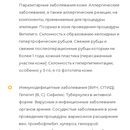
первый
Паразитарные заболевания кожи. Аллергические
раз
заболевания, а также аллергические реакции, на
компоненты, применяемые для процедуры
перед
эпиляции. Псориаз в зоне проведения процедуры.
важным
Витилиго. Склонность к образованию келоидных и
событием
гипертрофических рубцов. Свежие рубцы и
свежие послеоперационные рубцы которым не
Противопоказания
более 1 года, кожная пластика (пересаженные
к
участки кожи). Склонность к гиперпигментации,
особенно у 3-го, 4-го фототипа кожи.
эпиляции
Что
Иммунодефицитные заболевания (ВИЧ, СПИД).
Гепатит (B, C). Сифилис. Туберкулез в активной
нужно
форме. Вирусные и инфекционные заболевания
знать
органов зрения. Сосудистые заболевания в зоне
перед
проведения процедуры: варикозное расширение
визитом
вен, тромбофлебит, купероз, геморрой.