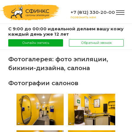
+7 (812) 330-20-00
позвонить нам
С 9:00 до 00:00 идеальной делаем вашу кожу
ГЛАВНАЯ
каждый день уже 12 лет
Онлайн запись
Обратный звонок
УСЛУГИ
Фотогалерея: фото эпиляции,
бикини-дизайна, салона
Услуги
КОМПАНИЯ
и
Фотографии салонов
цены
О
ИНФОРМАЦИЯ
компании
Эпиляция
воском
Фото
Мастера
ВАЖНО
Шугаринг
Видео