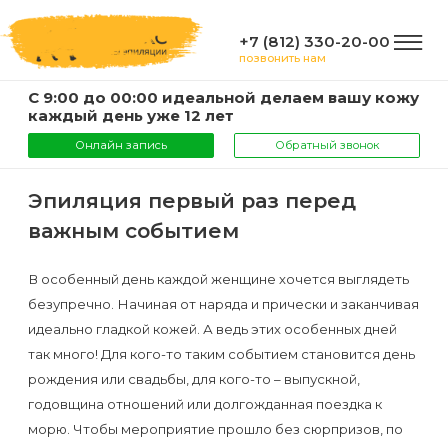
+7 (812) 330-20-00
позвонить нам
С 9:00 до 00:00 идеальной делаем вашу кожу
ГЛАВНАЯ
каждый день уже 12 лет
Онлайн запись
Обратный звонок
УСЛУГИ
Эпиляция первый раз перед
важным событием
Услуги
КОМПАНИЯ
и
В особенный день каждой женщине хочется выглядеть
безупречно. Начиная от наряда и прически и заканчивая
цены
О
ИНФОРМАЦИЯ
идеально гладкой кожей. А ведь этих особенных дней
компании
так много! Для кого-то таким событием становится день
Эпиляция
рождения или свадьбы, для кого-то – выпускной,
воском
Фото
Мастера
ВАЖНО
годовщина отношений или долгожданная поездка к
морю. Чтобы мероприятие прошло без сюрпризов, по
Шугаринг
Видео