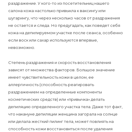
первый
раздражение. У кого-то из посетительниц нашего
салона кожа настолько привыкла к ваксингу или
раз
шугарингу, что через несколько часов от раздражения
перед
не остается и следа. Но предугадать, как поведет себя
важным
кожа на депилируемом участке после сеанса, особенно
событием
если воск или сахар используются впервые,
невозможно.
Противопоказания
Степень раздражения и скорость восстановления
к
зависят от множества факторов. Большое значение
эпиляции
имеет чувствительность кожи в целом, ее
аллергичность (способность реагировать
Что
раздражением на определенные компоненты
нужно
косметических средств) или «привычка» делать
знать
депиляцию определенного участка тела. Даже тот факт,
что накануне депиляции женщина загорала на солнце
перед
или делала жесткий пилинг тела, может повлиять на
визитом
способность кожи восстановиться после удаления