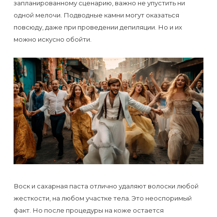
Отзывы
запланированному сценарию, важно не упустить ни
Подготовка
КОНТАКТЫ
одной мелочи. Подводные камни могут оказаться
Мужская
Вопросы-
к
Материалы
повсюду, даже при проведении депиляции. Но и их
депиляция
ответы
процедуре
можно искусно обойти.
и
эпиляции
инструменты
Бикини-
Статьи
воском
дизайн
Оборудование
или
Блог
сахаром
Партнерство
Форум
Эпиляция
Администраторы
Карта
в
сайта
Сфинксе
Контакты
и
Формула-1
Воск и сахарная паста отлично удаляют волоски любой
жесткости, на любом участке тела. Это неоспоримый
Эпиляция
факт. Но после процедуры на коже остается