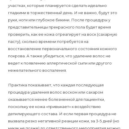
воска
участках, которые планируется сделать идеально
для
гладкими в торжественный день. И не важно, будут это
депиляции
руки, ноги или глубокое бикини. После процедуры у
представительницы прекрасного пола будет время
Эпиляция
проверить, как ее кожа отреагирует на воск (сахарную
пасту), сколько времени потребуется на
или
восстановление первоначального состояния кожного
депиляция?
покрова. А также убедиться, что удаление волос не
ведет к появлению аллергической сыпи или другого
нежелательного воспаления.
Практика показывает, что каждая последующая
процедура удаления волос воском или сахаром
оказывается менее болезненной для пациентки,
поскольку ее кожа «привыкает» к воздействию
депилирующего состава. И если первая процедура не
вызвала резко негативной реакции кожи, за 3-5 дней (но
никак не позже) до ответственного мероприятия можно