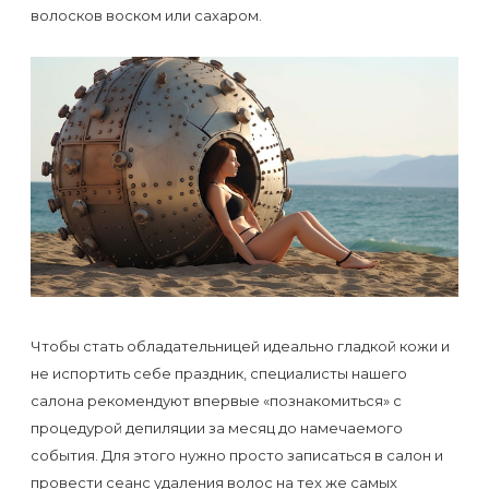
к
волосков воском или сахаром.
косметологу?
Рекомендации
по
уходу
за
кожей
после
депиляции
воском
Чтобы стать обладательницей идеально гладкой кожи и
или
не испортить себе праздник, специалисты нашего
салона рекомендуют впервые «познакомиться» с
сахаром
процедурой депиляции за месяц до намечаемого
события. Для этого нужно просто записаться в салон и
Виды
провести сеанс удаления волос на тех же самых