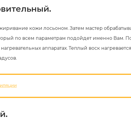
лы и инструменты
Статьи
овительный.
вание
Блог
ство
Форум
жиривание кожи лосьоном. Затем мастер обрабатыва
траторы
Карта сайта
оторый по всем параметрам подойдет именно Вам. П
ы
нагревательных аппаратах. Теплый воск нагревается
адусов.
пиляции
й.