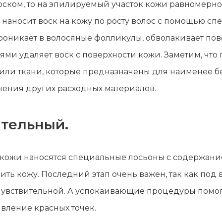
ском, то на эпилируемый участок кожи равномерно 
р наносит воск на кожу по росту волос с помощью с
оникает в волосяные фолликулы, обволакивает пове
ми удаляет воск с поверхности кожи. Заметим, что 
или ткани, которые предназначены для наименее б
нения других расходных материалов.
ительный.
ь кожи наносятся специальные лосьоны с содержани
ить кожу. Последний этап очень важен, так как под
ь чувствительной. А успокаивающие процедуры пом
явление красных точек.