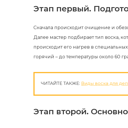
Мужская депиляция
Материа
Этап первый. Подгот
Бикини-дизайн
Оборудо
Партнер
Сначала происходит очищение и обез
Админис
Далее мастер подбирает тип воска, к
Контакт
происходит его нагрев в специальных 
горячий – до температуры около 60 гр
ЧИТАЙТЕ ТАКЖЕ:
Виды воска для де
Этап второй. Основно