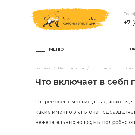
Телеф
+7 
МЕНЮ
Гл
Главная
Информация
Что включает в себя
Что включает в себя
УСЛУГИ
КОМПА
Скорее всего, многие догадываются, ч
Услуги и цены
О компа
какие именно этапы она подразделяетс
Эпиляция воском
Мастер
нежелательных волос, мы подробно о
Шугаринг
Отзывы