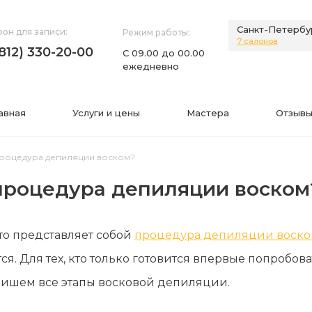
Санкт-Петербу
он для записи:
Режим работы:
7 салонов
(812) 330-20-00
С 09.00 до 00.00
ежедневно
авная
Услуги и цены
Мастера
Отзывы
 процедура депиляции воском?
 процедура депиляции воском
НИЯ
ИНФОРМАЦИЯ
то представляет собой
процедура депиляции воск
нии
Фото
я. Для тех, кто только готовится впервые попробова
а
Видео
пишем все этапы восковой депиляции.
Вопросы-ответы