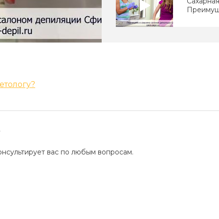
Сахарная
Преимущ
Ваджазз
етологу?
Восковая
?
нсультирует вас по любым вопросам.
Что дев
депиляц