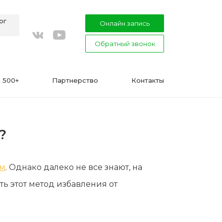
рг
Онлайн запись
Обратный звонок
youtube
vkontakte
 500+
Партнерство
Контакты
?
ВАЖНО
ом
. Однако далеко не все знают, на
Подготовка к процедуре эпиляции
ть этот метод избавления от
воском или сахаром
Эпиляция в Сфинксе и Формула-1