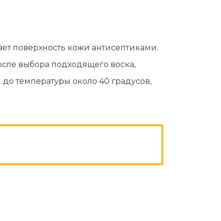
Эпиляция первый раз перед важным
событием
Противопоказания к эпиляции
ет поверхность кожи антисептиками.
Что нужно знать перед визитом к
косметологу?
осле выбора подходящего воска,
Рекомендации по уходу за кожей после
 до температуры около 40 градусов,
депиляции воском или сахаром
Виды воска для депиляции
Эпиляция или депиляция?