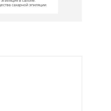
 эпиляция в салоне.
ества сахарной эпиляции
линг
 эпиляция против эпилятора
ушки Петербурга думают о
ии