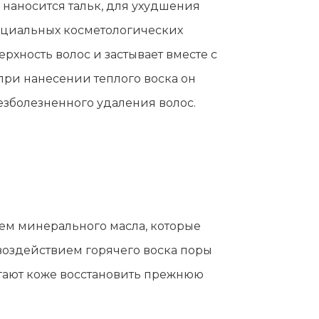
наносится тальк, для ухудшения
пециальных косметологических
рхность волос и застывает вместе с
при нанесении теплого воска он
езболезненного удаления волос.
ем минерального масла, которые
 воздействием горячего воска поры
огают коже восстановить прежнюю