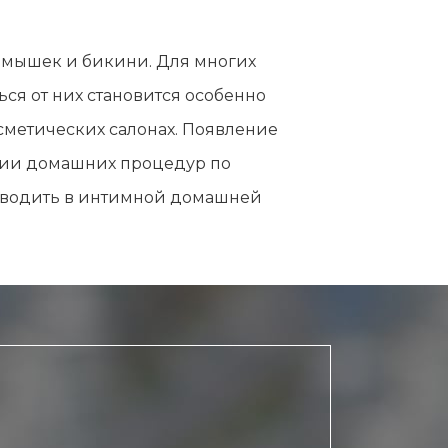
Эпиляция первый раз перед важным
событием
одмышек и бикини. Для многих
Противопоказания к эпиляции
ся от них становится особенно
Что нужно знать перед визитом к
косметологу?
сметических салонах. Появление
Рекомендации по уходу за кожей после
ции домашних процедур по
депиляции воском или сахаром
роводить в интимной домашней
Виды воска для депиляции
Эпиляция или депиляция?