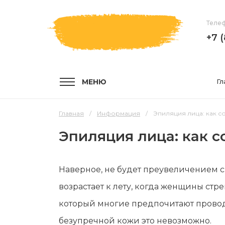
Телеф
+7 
МЕНЮ
Гл
Главная
Информация
Эпиляция лица: как с
Эпиляция лица: как 
УСЛУГИ
КОМПА
Наверное, не будет преувеличением с
Услуги и цены
О компа
возрастает к лету, когда женщины стре
Эпиляция воском
Мастер
который многие предпочитают проводи
Шугаринг
Отзывы
безупречной кожи это невозможно.