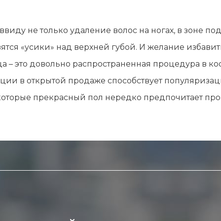
лы и инструменты
Статьи
вание
Блог
виду не только удаление волос на ногах, в зоне п
ство
Форум
тся «усики» над верхней губой. И желание избавить
траторы
Карта сайта
 – это довольно распространенная процедура в ко
ы
ции в открытой продаже способствует популяриза
 которые прекрасный пол нередко предпочитает п