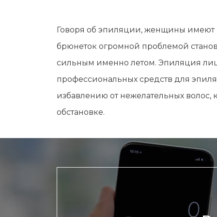
Мужская депиляция
Материа
Бикини-дизайн
Оборудо
Говоря об эпиляции, женщины имеют в
Партнер
брюнеток огромной проблемой становя
Админис
сильным именно летом. Эпиляция лица
Контакт
профессиональных средств для эпиля
избавлению от нежелательных волос,
обстановке.