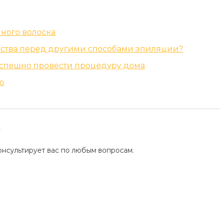
Ваджазз
иного волоска
ства перед другими способами эпиляции?
ы успешно провести процедуру дома
Восковая
о
?
Что дев
депиляц
нсультирует вас по любым вопросам.
Женская