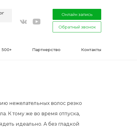
рг
Онлайн запись
Обратный звонок
youtube
vkontakte
 500+
Партнерство
Контакты
ВАЖНО
нию нежелательных волос резко
Подготовка к процедуре эпиляции
а. К тому же во время отпуска,
воском или сахаром
ядеть идеально. А без гладкой
Эпиляция в Сфинксе и Формула-1