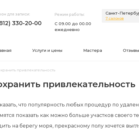
Санкт-Петербу
он для записи:
Режим работы:
7 салонов
(812) 330-20-00
С 09.00 до 00.00
ежедневно
авная
Услуги и цены
Мастера
Отзывы
охранить привлекательность
сохранить привлекательность
НИЯ
ИНФОРМАЦИЯ
казать, что популярность любых процедур по удале
нии
Фото
мятся показать как можно больше участков своего тел
а
Видео
ть на берегу моря, прекрасному полу хочется выгл
Вопросы-ответы