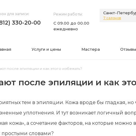
Санкт-Петербу
он для записи:
Режим работы:
7 салонов
(812) 330-20-00
С 09.00 до 00.00
ежедневно
авная
Услуги и цены
Мастера
Отзывы
ют после эпиляции и как этого избежать?
ают после эпиляции и как эт
НИЯ
ИНФОРМАЦИЯ
иятных тем в эпиляции. Кожа вроде бы гладкая, но
нии
Фото
зненные уплотнения. И тут возникает логичный вопро
а
Видео
охая кожа», а сочетание факторов, на которые можно
Вопросы-ответы
с простыми словами?