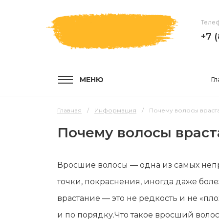
Телеф
+7 
МЕНЮ
Гл
Главная
Информация
Почему волосы враста
Почему волосы враст
УСЛУГИ
КОМПА
Вросшие волосы — одна из самых непр
Услуги и цены
О компа
точки, покраснения, иногда даже боле
Эпиляция воском
Мастер
врастание — это не редкость и не «пл
Шугаринг
Отзывы
и по порядку.Что такое вросший воло