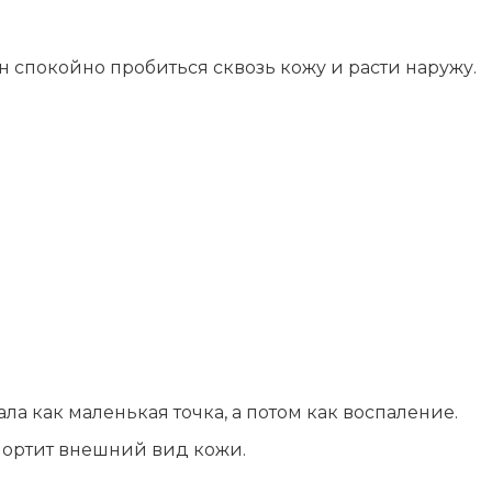
лы и инструменты
Статьи
вание
Блог
 спокойно пробиться сквозь кожу и расти наружу.
ство
Форум
траторы
Карта сайта
ы
ла как маленькая точка, а потом как воспаление.
 портит внешний вид кожи.