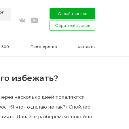
рг
Онлайн запись
Обратный звонок
youtube
vkontakte
 500+
Партнерство
Контакты
ого избежать?
ВАЖНО
 через несколько дней появляются
Подготовка к процедуре эпиляции
с: «Я что-то делаю не так?» Спойлер:
воском или сахаром
 влиять. Давайте разберёмся спокойно
Эпиляция в Сфинксе и Формула-1