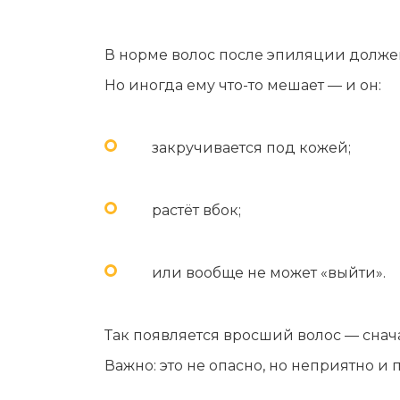
Мужская депиляция
Материа
Бикини-дизайн
Оборудо
В норме волос после эпиляции должен
Партнер
Но иногда ему что-то мешает — и он:
Админис
Контакт
закручивается под кожей;
растёт вбок;
или вообще не может «выйти».
Так появляется вросший волос — снача
Важно: это не опасно, но неприятно и