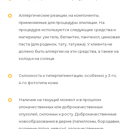
к
косметологу?
Аллергические реакции, на компоненты,
применяемые для процедуры эпиляции. На
Рекомендации
процедуре используются следующие средства и
по
материалы: узи гель, бепантен, пантенол, цинковая
уходу
паста (для родинок, тату, татуажа). У клиента не
должно быть аллергии на эти средства, а также на
за
холод и на солнце.
кожей
после
Склонность к гиперпигментации, особенно у 3-го,
депиляции
4-го фототипа кожи.
воском
или
Наличие на текущий момент и в прошлом
сахаром
злокачественных или доброкачественных
опухолей, склонных к росту. Доброкачественные
Виды
новообразования в дерме (папилломы, бородавки,
родимые пятна, невусы), злокачественные