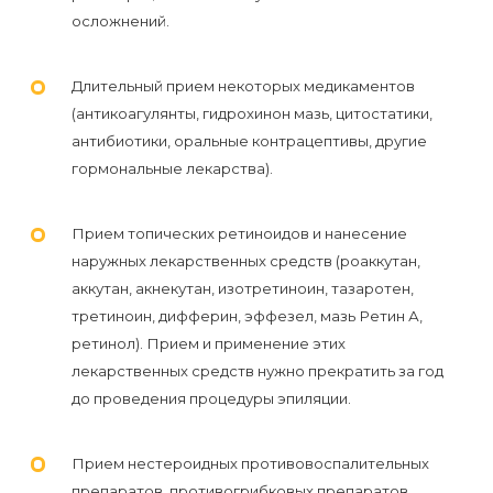
осложнений.
Длительный прием некоторых медикаментов
(антикоагулянты, гидрохинон мазь, цитостатики,
антибиотики, оральные контрацептивы, другие
гормональные лекарства).
Прием топических ретиноидов и нанесение
наружных лекарственных средств (роаккутан,
аккутан, акнекутан, изотретиноин, тазаротен,
третиноин, дифферин, эффезел, мазь Ретин А,
ретинол). Прием и применение этих
лекарственных средств нужно прекратить за год
до проведения процедуры эпиляции.
Прием нестероидных противовоспалительных
препаратов, противогрибковых препаратов,