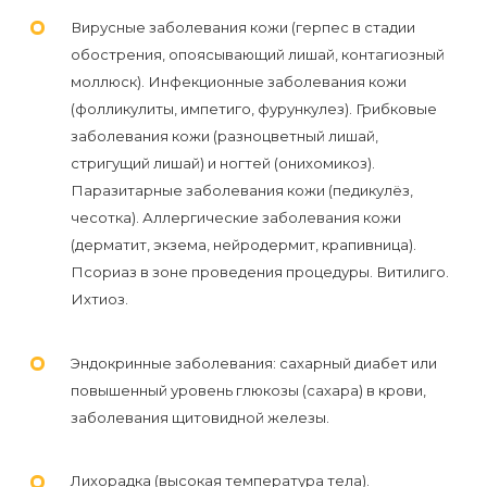
первый
Вирусные заболевания кожи (герпес в стадии
раз
обострения, опоясывающий лишай, контагиозный
перед
моллюск). Инфекционные заболевания кожи
(фолликулиты, импетиго, фурункулез). Грибковые
важным
заболевания кожи (разноцветный лишай,
событием
стригущий лишай) и ногтей (онихомикоз).
Паразитарные заболевания кожи (педикулёз,
Противопоказания
чесотка). Аллергические заболевания кожи
к
(дерматит, экзема, нейродермит, крапивница).
эпиляции
Псориаз в зоне проведения процедуры. Витилиго.
Ихтиоз.
Что
нужно
Эндокринные заболевания: сахарный диабет или
повышенный уровень глюкозы (сахара) в крови,
знать
заболевания щитовидной железы.
перед
визитом
Лихорадка (высокая температура тела).