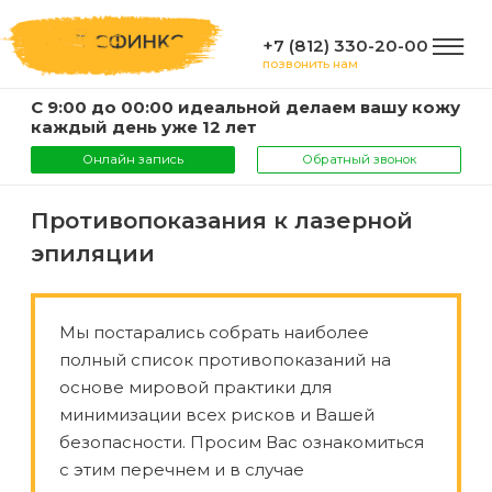
+7 (812) 330-20-00
позвонить нам
С 9:00 до 00:00 идеальной делаем вашу кожу
ГЛАВНАЯ
каждый день уже 12 лет
Онлайн запись
Обратный звонок
УСЛУГИ
Противопоказания к лазерной
эпиляции
Услуги
КОМПАНИЯ
и
Мы постарались собрать наиболее
цены
О
полный список противопоказаний на
ИНФОРМАЦИЯ
компании
основе мировой практики для
Эпиляция
минимизации всех рисков и Вашей
воском
Фото
Мастера
ВАЖНО
безопасности. Просим Вас ознакомиться
с этим перечнем и в случае
Шугаринг
Видео