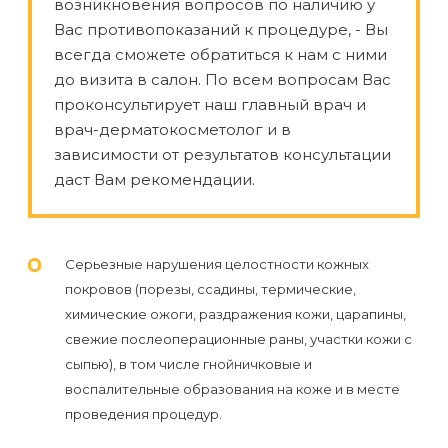
Отзывы
возникновения вопросов по наличию у
Подготовка
КОНТАКТЫ
Вас противопоказаний к процедуре, - Вы
Мужская
Вопросы-
к
всегда сможете обратиться к нам с ними
Материалы
депиляция
ответы
процедуре
до визита в салон. По всем вопросам Вас
и
проконсультирует наш главный врач и
эпиляции
инструменты
Бикини-
Статьи
врач-дерматокосметолог и в
воском
зависимости от результатов консультации
дизайн
Оборудование
или
даст Вам рекомендации.
Блог
сахаром
Партнерство
Форум
Эпиляция
Серьезные нарушения целостности кожных
Администраторы
Карта
в
покровов (порезы, ссадины, термические,
сайта
Сфинксе
химические ожоги, раздражения кожи, царапины,
Контакты
свежие послеоперационные раны, участки кожи с
и
сыпью), в том числе гнойничковые и
Формула-1
воспалительные образования на коже и в месте
проведения процедур.
Эпиляция