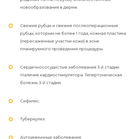
воска
новообразования в дерме.
для
депиляции
Свежие рубцы и свежие послеоперационные
рубцы, которым не более 1 года, кожная пластика
Эпиляция
(пересаженные участки кожи) в зоне
или
планируемого проведения процедуры.
депиляция?
Сердечнососудистые заболевания 3-й стадии.
Наличие кардиостимулятора. Гипертоническая
болезнь 3-й стадии.
Сифилис.
Туберкулез.
Аутоиммунные заболевания.