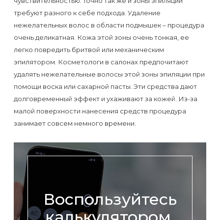
чувствительностью. Точно так же и зоны эпиляции
Отзывы
Подготовка
КОНТАКТЫ
требуют разного к себе подхода. Удаление
Мужская
Вопросы-
к
нежелательных волос в области подмышек – процедура
Материалы
депиляция
ответы
процедуре
очень деликатная. Кожа этой зоны очень тонкая, ее
и
легко повредить бритвой или механическим
эпиляции
инструменты
Бикини-
эпилятором. Косметологи в салонах предпочитают
Статьи
воском
удалять нежелательные волосы этой зоны эпиляции при
дизайн
Оборудование
или
помощи воска или сахарной пасты. Эти средства дают
Блог
сахаром
долговременный эффект и ухаживают за кожей. Из-за
Партнерство
малой поверхности нанесения средств процедура
Форум
Эпиляция
занимает совсем немного времени.
Администраторы
Карта
в
сайта
Сфинксе
Контакты
и
Формула-1
Воспользуйтесь
Эпиляция
калькулятором,