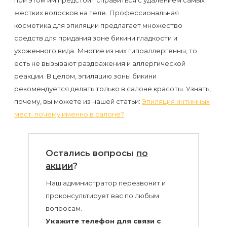
воска
жестких волосков на теле. Профессиональная
для
косметика для эпиляции предлагает множество
депиляции
средств для придания зоне бикини гладкости и
ухоженного вида. Многие из них гипоаллергенны, то
Эпиляция
есть не вызывают раздражения и аллергической
или
реакции. В целом, эпиляцию зоны бикини
рекомендуется делать только в салоне красоты. Узнать,
депиляция?
почему, вы можете из нашей статьи:
Эпиляция интимных
мест: почему именно в салоне?
Остались вопросы
по
акции
?
Наш администратор перезвонит и
проконсультирует вас по любым
вопросам.
Укажите телефон для связи с