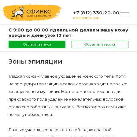
+7 (812) 330-20-00
позвонить нам
С 9:00 до 00:00 идеальной делаем вашу кожу
ГЛАВНАЯ
каждый день уже 12 лет
Онлайн запись
Обратный звонок
УСЛУГИ
Зоны эпиляции
Услуги
Гладкая кожа – главное украшение женского тела. Хотя
КОМПАНИЯ
на процедуры эпиляции в салон сегодня ходят не только
и
женщины, но и мужчины. Но, несомненно, именно для
цены
О
прекрасного пола удаление нежелательных волосков
ИНФОРМАЦИЯ
компании
стало своеобразным ритуалом, без которого дамы уже
Эпиляция
не могут обходиться.
воском
Фото
Мастера
ВАЖНО
Разные участки женского тела обладают разной
Шугаринг
Видео