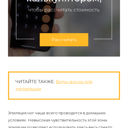
первый
чтобы рассчитать стоимость
раз
перед
важным
событием
Рассчитать
Противопоказания
к
эпиляции
ЧИТАЙТЕ ТАКЖЕ:
Виды воска для
Что
депиляции
нужно
знать
перед
Эпиляция ног чаще всего проводится в домашних
условиях. Невысокая чувствительность этой зоны
визитом
эпиляции позволяет использовать здесь весь спектр