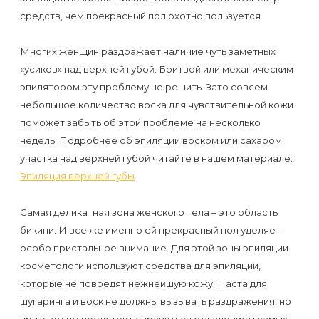
к
средств, чем прекрасный пол охотно пользуется.
косметологу?
Многих женщин раздражает наличие чуть заметных
Рекомендации
«усиков» над верхней губой. Бритвой или механическим
по
эпилятором эту проблему не решить. Зато совсем
небольшое количество воска для чувствительной кожи
уходу
поможет забыть об этой проблеме на несколько
за
недель. Подробнее об эпиляции воском или сахаром
кожей
участка над верхней губой читайте в нашем материале:
после
Эпиляция верхней губы
.
депиляции
Самая деликатная зона женского тела – это область
воском
бикини. И все же именно ей прекрасный пол уделяет
или
особо пристальное внимание. Для этой зоны эпиляции
сахаром
косметологи используют средства для эпиляции,
которые не повредят нежнейшую кожу. Паста для
Виды
шугаринга и воск не должны вызывать раздражения, но
при этом им предстоит справиться с удалением самых