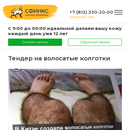
+7 (812) 330-20-00
позвонить нам
С 9:00 до 00:00 идеальной делаем вашу кожу
ГЛАВНАЯ
каждый день уже 12 лет
Онлайн запись
Обратный звонок
УСЛУГИ
Тендер на волосатые колготки
Услуги
КОМПАНИЯ
и
цены
О
ИНФОРМАЦИЯ
компании
Эпиляция
воском
Фото
Мастера
ВАЖНО
Шугаринг
Видео