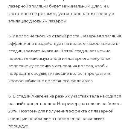
к
лазерной эпиляции будет минимальный. Для 5 и 6
косметологу?
фототипов не рекомендуется проводить лазерную
эпиляцию диодным лазером.
Рекомендации
по
5. У волос несколько стадий роста. Лазерная эпиляция
эффективно воздействует на волосы, находящиеся в
уходу
стадии зрелого Анагена. В этой стадии возможно
за
передать максимум энергии лазерного излучения
кожей
волосяному сосочку у основания волоса, чтобы
после
повредить сосуды, питающие волос и прекратить
кровоснабжение волосяного фолликула.
депиляции
воском
6. В стадии Анагена на разных участках тела находится
или
разный процент волос. Например, на голени не более
сахаром
20%. Поэтому для получения эффекта от лазерной
эпиляции необходимо проведение нескольких
Виды
процедур.