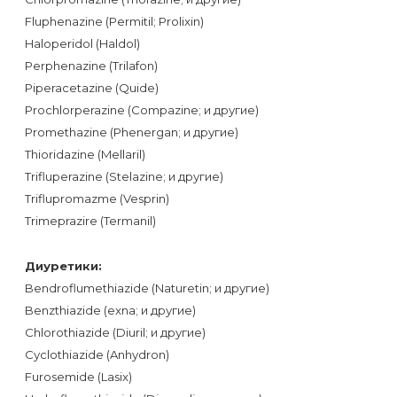
Fluphenazine (Permitil; Prolixin)
Haloperidol (Haldol)
Perphenazine (Trilafon)
Piperacetazine (Quide)
Prochlorperazine (Compazine; и другие)
Promethazine (Phenergan; и другие)
Thioridazine (Mellaril)
Trifluperazine (Stelazine; и другие)
Triflupromazme (Vesprin)
Trimeprazire (Termanil)
Диуретики:
Bendroflumethiazide (Naturetin; и другие)
Benzthiazide (exna; и другие)
Chlorothiazide (Diuril; и другие)
Cyclothiazide (Anhydron)
Furosemide (Lasix)