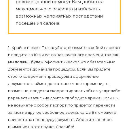
Отзывы
рекомендации помогут Вам добиться
Подготовка
КОНТАКТЫ
максимального эффекта и избежать
Мужская
Вопросы-
к
возможных неприятных последствий
Материалы
депиляция
ответы
процедуре
посещения салона.
и
эпиляции
инструменты
Бикини-
Статьи
воском
дизайн
1. Крайне важно! Пожалуйста, возьмите с собой паспорт
Оборудование
или
Блог
и придите за 10 минут до назначенного времени, так как
сахаром
мы должны будем оформить несколько обязательных
Партнерство
Форум
документов до начала процедуры. Если Вы придете
Эпиляция
строго ко времени процедуры и оформление
Администраторы
Карта
в
документов займет достаточно много времени, то,
сайта
Сфинксе
возможно, придется скорректировать объем услуг либо
Контакты
перенести запись на другое свободное время. Если Вы
и
не возьмете с собой паспорт, то придется перенести
Формула-1
запись на другое свободное время, когда Вы сможете
принести на процедуру документ. Обратите особое
Эпиляция
внимание на этот пункт. Спасибо!