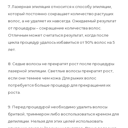
воска
7. Лазерная эпиляция относится к способу эпиляции,
для
который постоянно сокращает количество растущих
депиляции
волос, а не удаляет их навсегда. Ожидаемый результат
от процедуры – сокращение количества волос.
Эпиляция
Отличным может считаться результат, когда после
или
цикла процедур удалось избавиться от 90% волос на 5
лет.
депиляция?
8. Седые волосы не прекратят рост после процедуры
лазерной эпиляции. Светлые волосы прекратят рост,
если они темнее чем кожа. Для рыжих волос
потребуется больше процедур для прекращения их
роста.
9. Перед процедурой необходимо удалить волосы
бритвой, триммером либо воспользоваться кремом для
депиляции. Нельзя для этих целей использовать