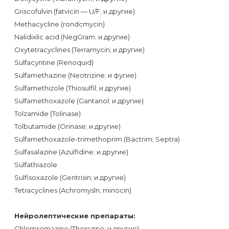
Griscofulvin (fatvicin — U/F; и другие)
Methacycline (rondcmycin)
Nalidixlic acid (NegGram; и другие)
Oxytetracyclines (Terramycin; и другие)
Sulfacyntine (Renoquid)
Sulfamethazine (Neotrizine; и фугие)
Sulfamethizole (Thiosulfil; и другие)
Sulfamethoxazole (Gantanol; и другие)
Tolzamide (Tolinase)
Tolbutamide (Orinase; и другие)
Sulfamethoxazole-trimethoprim (Bactrim; Septra)
Sulfasalazine (Azulfidine; и другие)
Sulfathiazole
Sulfisoxazole (Gentrisin; и другие)
Tetracyclines (Achromysln; minocin)
Нейролептические препараты:
Chlorpromazine (Thorazine; и другие)