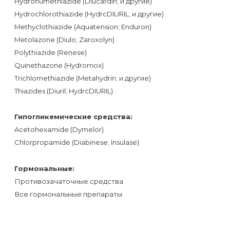
Hydroflumethiazide (Diucardin; и другие)
Hydrochlorothiazide (HydrcDIURIL; и другие)
Methyclothiazide (Aquatension; Enduron)
Metolazone (Diulo; Zaroxolyn)
Polythiazide (Renese)
Quinethazone (Hydrornox)
Trichlomethiazide (Metahydrin; и другие)
Thiazides (Diuril; HydrcDIURIL)
Гипогликемические средства:
Acetohexamide (Dymelor)
Chlorpropamide (Diabinese; Insulase)
Гормональные:
Противозачаточные средства
Все гормональные препараты