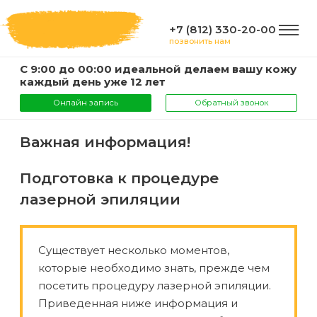
+7 (812) 330-20-00
позвонить нам
С 9:00 до 00:00 идеальной делаем вашу кожу
ГЛАВНАЯ
каждый день уже 12 лет
Онлайн запись
Обратный звонок
УСЛУГИ
Важная информация!
Услуги
Подготовка к процедуре
КОМПАНИЯ
и
лазерной эпиляции
цены
О
ИНФОРМАЦИЯ
компании
Существует несколько моментов,
Эпиляция
которые необходимо знать, прежде чем
воском
Фото
Мастера
ВАЖНО
посетить процедуру лазерной эпиляции.
Приведенная ниже информация и
Шугаринг
Видео