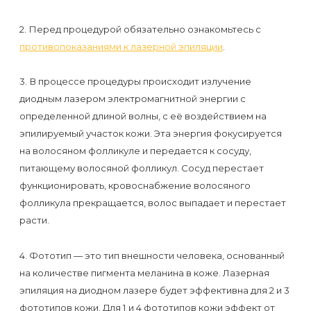
первый
раз
2. Перед процедурой обязательно ознакомьтесь с
противопоказаниями к лазерной эпиляции
.
перед
важным
3. В процессе процедуры происходит излучение
событием
диодным лазером электромагнитной энергии с
определенной длиной волны, с её воздействием на
Противопоказания
эпилируемый участок кожи. Эта энергия фокусируется
к
на волосяном фолликуле и передается к сосуду,
питающему волосяной фолликул. Сосуд перестает
эпиляции
функционировать, кровоснабжение волосяного
фолликула прекращается, волос выпадает и перестает
Что
расти.
нужно
знать
4. Фототип — это тип внешности человека, основанный
перед
на количестве пигмента меланина в коже. Лазерная
эпиляция на диодном лазере будет эффективна для 2 и 3
визитом
фототипов кожи. Для 1 и 4 фототипов кожи эффект от