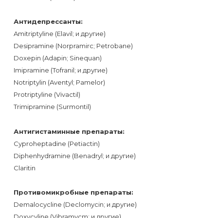
Антидепрессанты:
Amitriptyline (Elavil; и другие)
Desipramine (Norpramirc; Petrobane)
Doxepin (Adapin; Sinequan)
Imipramine (Tofranil; и другие)
Notriptylin (Aventyl; Pamelor)
Protriptyline (Vivactil)
Trimipramine (Surmontil)
Антигистаминные препараты:
Cyproheptadine (Petiactin)
Diphenhydramine (Benadryl; и другие)
Claritin
Противомикробные препараты:
Demalocycline (Declomycin; и другие)
Doxycyline (Vibramycm; и другие)