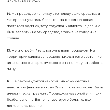
и пигментации кожи.
14. На процедуре используются следующие средства и
материалы: узи гель, бепантен, пантенол, цинковая
паста (для родинок, тату, татуажа). У клиента не должно
быть аллергии на эти средства, а также на холод и на
солнце.
15. Не употребляйте алкоголь в день процедуры. На
территории салона запрещено находиться в состояние
алкогольного и наркотического опьянения, употреблять
пищу.
16. Не рекомендуется наносить на кожу местные
анестетики (например крем Эмла), т.к. на них может быть
аллергическая реакция. Процедура лазерной эпиляции
безболезненна. Вы не почувствуете боли, только
легкое покалывание.