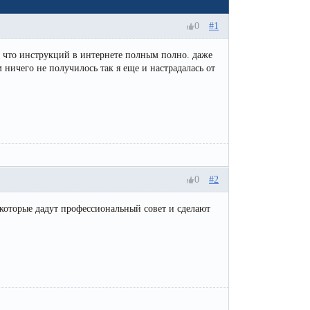
Эпиляция первый раз перед важным
событием
0
#1
Противопоказания к эпиляции
е что инструкций в интернете полным полно. даже
Что нужно знать перед визитом к
 ничего не получилось так я еще и настрадалась от
косметологу?
Рекомендации по уходу за кожей после
депиляции воском или сахаром
Виды воска для депиляции
Эпиляция или депиляция?
0
#2
, которые дадут профессиональный совет и сделают