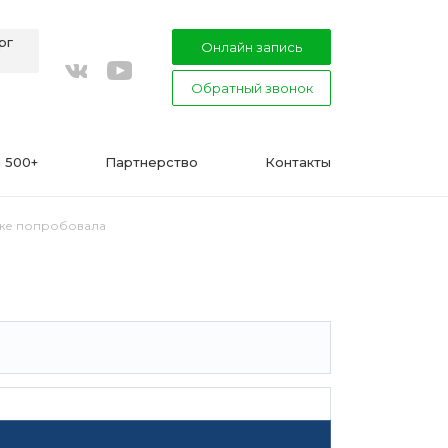
рг
Онлайн запись
Обратный звонок
youtube
vkontakte
 500+
Партнерство
Контакты
уже попробовала
ВАЖНО
Подготовка к процедуре эпиляции
воском или сахаром
Эпиляция в Сфинксе и Формула-1