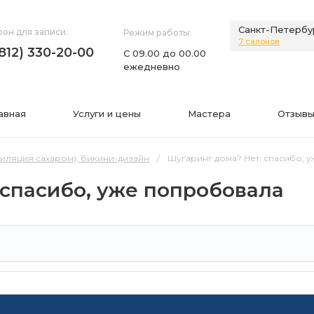
Санкт-Петербу
он для записи:
Режим работы:
7 салонов
(812) 330-20-00
С 09.00 до 00.00
ежедневно
авная
Услуги и цены
Мастера
Отзывы
пиляция сахаром), бикини-дизайн
Шугаринг дома? Нет, спасибо, 
 спасибо, уже попробовала
НИЯ
ИНФОРМАЦИЯ
нии
Фото
а
Видео
Вопросы-ответы