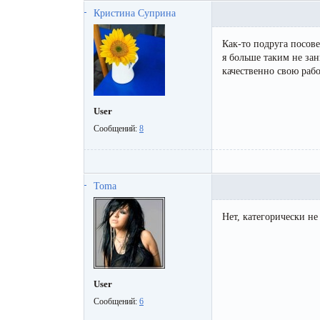
Кристина Суприна
Как-то подруга посове
я больше таким не з
качественно свою раб
User
Сообщений:
8
Toma
Нет, категорически н
User
Сообщений:
6