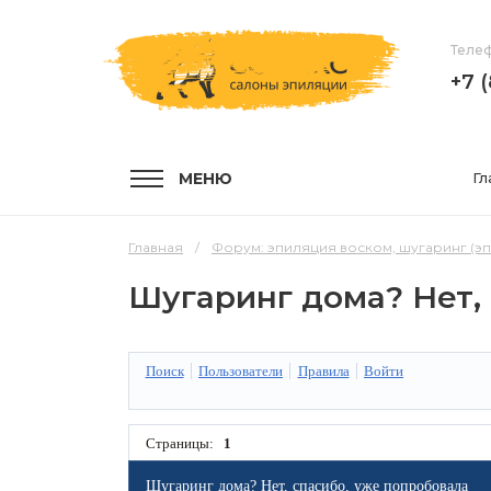
Телеф
+7 
МЕНЮ
Гл
Главная
Форум: эпиляция воском, шугаринг (э
Шугаринг дома? Нет,
УСЛУГИ
КОМПА
Поиск
Пользователи
Правила
Войти
Услуги и цены
О компа
Эпиляция воском
Мастер
Страницы:
1
Шугаринг
Отзывы
Шугаринг дома? Нет, спасибо, уже попробовала