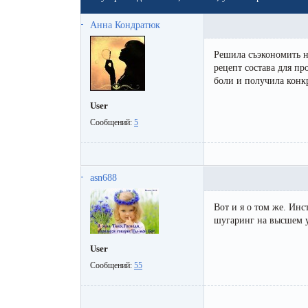
Мужская депиляция
Материа
Анна Кондратюк
Бикини-дизайн
Оборудо
Решила съэкономить н
Партнер
рецепт состава для пр
боли и получила конк
Админис
User
Контакт
Сообщений:
5
asn688
Вот и я о том же. Инс
шугаринг на высшем 
User
Сообщений:
55