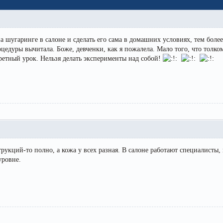
лы и инструменты
Статьи
вание
Блог
а шугаринге в салоне и сделать его сама в домашних условиях, тем боле
ство
Форум
оцедуры вычитала. Боже, девченки, как я пожалела. Мало того, что толком
ретный урок. Нельзя делать эксперименты над собой!
траторы
Карта сайта
ы
трукций-то полно, а кожа у всех разная. В салоне работают специалисты
уровне.