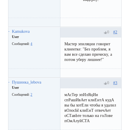
к
косметологу?
Рекомендации
Kamukova
#2
0
по
User
уходу
Мастер эпиляции говорит
Сообщений:
4
клиентке: "Без проблем, я
за
вам все сделаю прическу, а
потом уберу лишнее!"
кожей
после
депиляции
Пушинка_lebova
#3
0
User
воском
мАсТер эпИлЯцИи
Сообщений:
2
или
спРашИвАет клиЕнтА кудА
вы бы хотЕли чтобы я удалил
сахаром
вОлосЫ клиЕнТ отвечАет
оСТавЬте только на гоЛове
пОжАлуйСТА
Виды