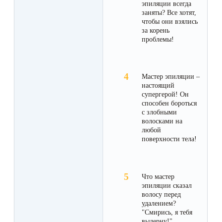
эпиляции всегда
первый
заняты? Все хотят,
раз
чтобы они взялись
за корень
перед
проблемы!
важным
событием
Мастер эпиляции –
настоящий
Противопоказания
супергерой! Он
способен бороться
к
с злобными
волосками на
эпиляции
любой
поверхности тела!
Что
нужно
Что мастер
знать
эпиляции сказал
перед
волосу перед
удалением?
визитом
"Смирись, я тебя
выдерну!"