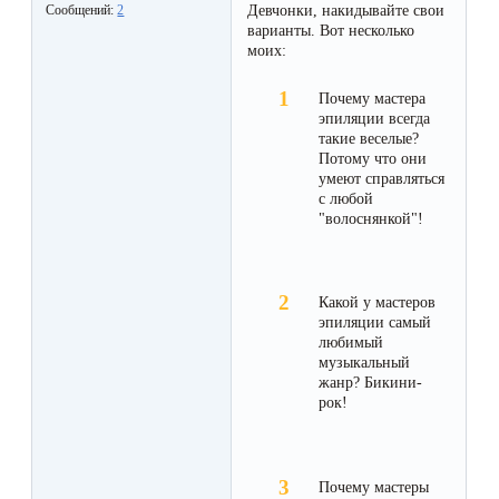
Отзывы
Девчонки, накидывайте свои
Сообщений:
2
Подготовка
КОНТАКТЫ
варианты. Вот несколько
Мужская
Вопросы-
к
моих:
Материалы
депиляция
ответы
процедуре
и
Почему мастера
эпиляции
эпиляции всегда
инструменты
такие веселые?
Бикини-
Статьи
воском
Потому что они
дизайн
умеют справляться
Оборудование
или
Блог
с любой
"волоснянкой"!
сахаром
Партнерство
Форум
Эпиляция
Администраторы
Какой у мастеров
Карта
в
эпиляции самый
любимый
сайта
Сфинксе
Контакты
музыкальный
и
жанр? Бикини-
рок!
Формула-1
Эпиляция
Почему мастеры