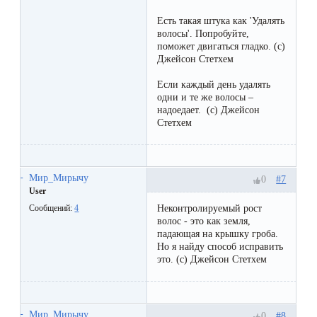
Есть такая штука как 'Удалять
волосы'. Попробуйте,
поможет двигаться гладко. (с)
Джейсон Стетхем
Если каждый день удалять
одни и те же волосы –
надоедает. (с) Джейсон
Стетхем
Мир_Мирычу
#7
0
User
Неконтролируемый рост
Сообщений:
4
волос - это как земля,
падающая на крышку гроба.
Но я найду способ исправить
это. (с) Джейсон Стетхем
Мир_Мирычу
#8
0