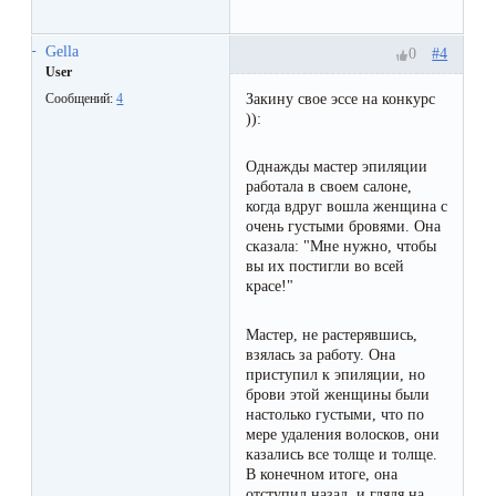
воска
для
Gella
#4
0
депиляции
User
Закину свое эссе на конкурс
Сообщений:
4
)):
Эпиляция
или
Однажды мастер эпиляции
работала в своем салоне,
депиляция?
когда вдруг вошла женщина с
очень густыми бровями. Она
сказала: "Мне нужно, чтобы
вы их постигли во всей
красе!"
Мастер, не растерявшись,
взялась за работу. Она
приступил к эпиляции, но
брови этой женщины были
настолько густыми, что по
мере удаления волосков, они
казались все толще и толще.
В конечном итоге, она
отступил назад, и глядя на