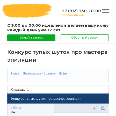
+7 (812) 330-20-00
позвонить нам
С 9:00 до 00:00 идеальной делаем вашу кожу
ГЛАВНАЯ
каждый день уже 12 лет
Онлайн запись
Обратный звонок
УСЛУГИ
Конкурс тупых шуток про мастера
эпиляции
Услуги
КОМПАНИЯ
и
Поиск
Пользователи
Правила
Войти
цены
О
ИНФОРМАЦИЯ
Страницы:
1
компании
Эпиляция
Конкурс тупых шуток про мастера эпиляции
воском
Фото
Мастера
ВАЖНО
Felisity
#1
0
User
Шугаринг
Видео