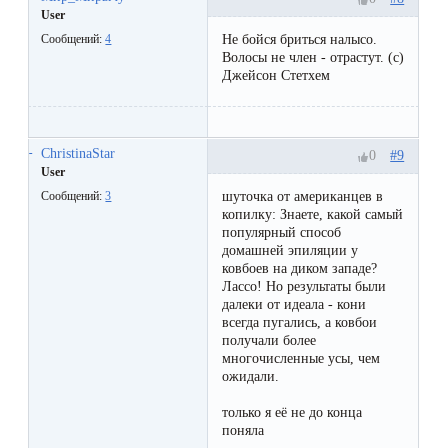
User
Не бойся бриться налысо.
Сообщений:
4
Волосы не член - отрастут. (с)
Джейсон Стетхем
ChristinaStar
#9
0
User
шуточка от американцев в
Сообщений:
3
копилку: Знаете, какой самый
популярный способ
домашней эпиляции у
ковбоев на диком западе?
Лассо! Но результаты были
далеки от идеала - кони
всегда пугались, а ковбои
получали более
многочисленные усы, чем
ожидали.
только я её не до конца
поняла