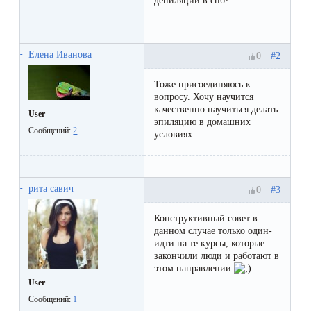
депиляции в спб?
первый
раз
перед
Елена Иванова
#2
0
важным
Тоже присоединяюсь к
событием
вопросу. Хочу научится
качественно научиться делать
User
эпиляцию в домашних
Противопоказания
Сообщений:
2
условиях..
к
эпиляции
рита савич
#3
0
Что
Конструктивный совет в
нужно
данном случае только один-
идти на те курсы, которые
знать
закончили люди и работают в
этом направлении
перед
User
визитом
Сообщений:
1