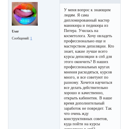
Отзывы
Подготовка
КОНТАКТЫ
У меня вопрос к знающим
Мужская
Вопросы-
к
людям. Я сама
Материалы
дипломированный мастер
депиляция
ответы
процедуре
и
маникюра и педикюра из
эпиляции
Питера. Училась на
User
инструменты
косметолога. Хочу овладеть
Бикини-
Статьи
Сообщений:
1
воском
профессионально еще и
дизайн
мастерством депиляции. Кто
Оборудование
или
Блог
знает, какие лучше всего
курсы депиляции в спб для
сахаром
этого окончить? В наших
Партнерство
Форум
профессиональных кругах
Эпиляция
мнения расходяться, курсов
много, и все советуют по
Администраторы
Карта
в
разному. Хочется научиться
все делать действительно
сайта
Сфинксе
Контакты
хорошо и качественно,
открыть кабинетик. В наше
и
время дополнительный
Формула-1
заработок не повредит. Так
что очень жду
конструктивных советов,
Эпиляция
куда пойти на курсы