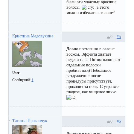
к
были эти ужасные вросшие
волосы.
,а этого
косметологу?
можно избежать в салоне?
Рекомендации
по
Кристина Медовухина
#5
0
уходу
Делаю постоянно в салоне
за
воском. Эффекта хватает
недели на 2. Потом начинают
кожей
отдельные волоски
пробиваться) Небольшое
после
User
раздражение после
Сообщений:
1
процедуры присутствует,
депиляции
проходит за ночь. С утра все
воском
гладкое, как чищеное яичко
или
сахаром
Татьяна Прокопчук
#6
0
Виды
Летом я часто использую