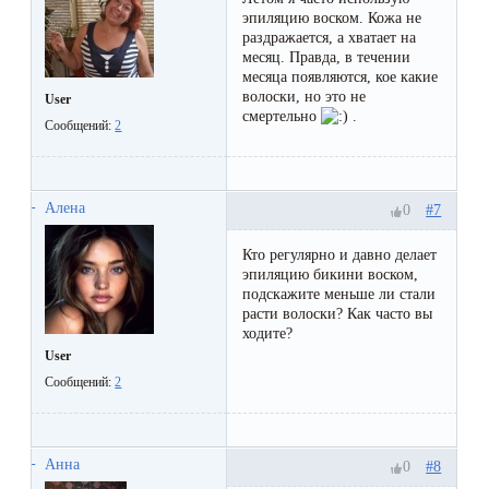
воска
эпиляцию воском. Кожа не
для
раздражается, а хватает на
месяц. Правда, в течении
депиляции
месяца появляются, кое какие
волоски, но это не
User
смертельно
.
Эпиляция
Сообщений:
2
или
депиляция?
Алена
#7
0
Кто регулярно и давно делает
эпиляцию бикини воском,
подскажите меньше ли стали
расти волоски? Как часто вы
ходите?
User
Сообщений:
2
Анна
#8
0