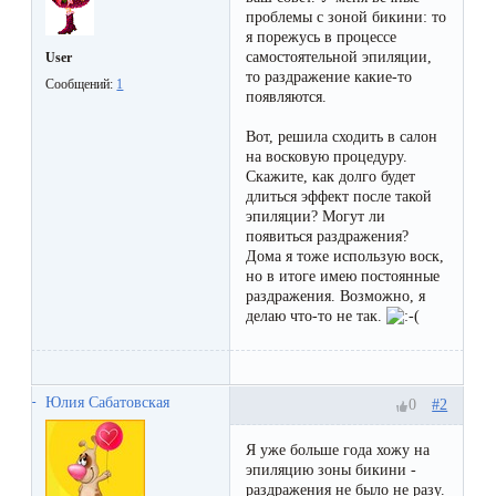
Отзывы
Подготовка
проблемы с зоной бикини: то
КОНТАКТЫ
я порежусь в процессе
Мужская
Вопросы-
к
самостоятельной эпиляции,
User
Материалы
то раздражение какие-то
депиляция
ответы
процедуре
Сообщений:
1
и
появляются.
эпиляции
инструменты
Вот, решила сходить в салон
Бикини-
Статьи
воском
на восковую процедуру.
дизайн
Скажите, как долго будет
Оборудование
или
длиться эффект после такой
Блог
эпиляции? Могут ли
сахаром
появиться раздражения?
Партнерство
Форум
Дома я тоже использую воск,
но в итоге имею постоянные
Эпиляция
раздражения. Возможно, я
Администраторы
Карта
в
делаю что-то не так.
сайта
Сфинксе
Контакты
и
Юлия Сабатовская
#2
0
Формула-1
Я уже больше года хожу на
эпиляцию зоны бикини -
Эпиляция
раздражения не было не разу.