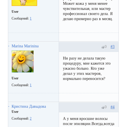
первый
Может кожа у меня менее
чувствительная, или мастер
раз
User
профессионал своего дела. Я
Сообщений:
1
делаю примерно раз в месяц.
перед
важным
событием
Marina Marinina
#3
0
Противопоказания
Ни разу не делала такую
к
процедуру, мне кажется это
ужасно больно. Кто уже
эпиляции
делал у этих мастеров,
User
нормально переносится?
Что
Сообщений:
1
нужно
знать
Кристина Давыдова
#4
0
перед
User
А у меня вросшие волосы
Сообщений:
2
визитом
после эпиляции.Всегда,всегда