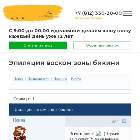
+7 (812) 330-20-00
позвонить нам
С 9:00 до 00:00 идеальной делаем вашу кожу
ГЛАВНАЯ
каждый день уже 12 лет
Онлайн запись
Обратный звонок
УСЛУГИ
Эпиляция воском зоны бикини
Услуги
Поиск
Пользователи
Правила
Войти
КОМПАНИЯ
и
цены
О
Страницы:
1
ИНФОРМАЦИЯ
компании
Эпиляция воском зоны бикини
Эпиляция
Нонна
#1
0
воском
Фото
Мастера
ВАЖНО
Всем привет!
Нужен
Шугаринг
Видео
ваш совет. У меня вечные