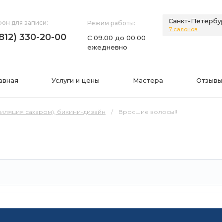
Санкт-Петербу
он для записи:
Режим работы:
7 салонов
(812) 330-20-00
С 09.00 до 00.00
ежедневно
авная
Услуги и цены
Мастера
Отзывы
пиляция сахаром), бикини-дизайн
Вросшие волосы!!
НИЯ
ИНФОРМАЦИЯ
нии
Фото
а
Видео
Вопросы-ответы