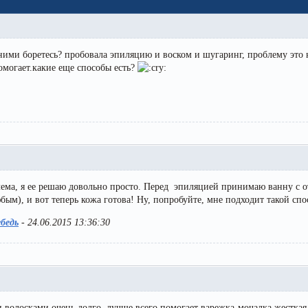
лы и инструменты
Статьи
вание
Блог
 ними боретесь? пробовала эпиляцию и воском и шугаринг, проблему это 
ство
Форум
омогает.какие еще способы есть?
траторы
Карта сайта
ы
лема, я ее решаю довольно просто. Перед эпиляцией принимаю ванну с о
ым), и вот теперь кожа готова! Ну, попробуйте, мне подходит такой спо
бедь
-
24.06.2015 13:36:30
 волосками очень долго, лучше всего помогает варежка-мочалка жесткая 