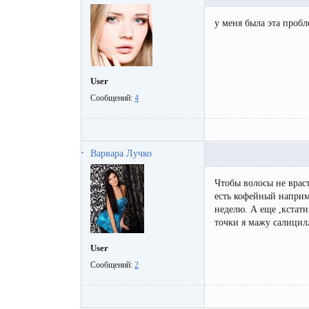
у меня была эта пробл
User
Сообщений:
4
Варвара Лучко
Чтобы волосы не врас
есть кофейный наприм
неделю. А еще ,кстати
точки я мажу салицил
User
Сообщений:
2