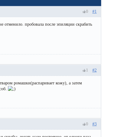
Эпиляция первый раз перед важным
событием
0
#1
Противопоказания к эпиляции
не отменило. пробовала после эпиляции скрабить
Что нужно знать перед визитом к
косметологу?
Рекомендации по уходу за кожей после
депиляции воском или сахаром
Виды воска для депиляции
1
#2
Эпиляция или депиляция?
тваром ромашки(распаривает кожу), а затем
соб.
0
#3
и скрабы. делать надо постоянно, от одного раза