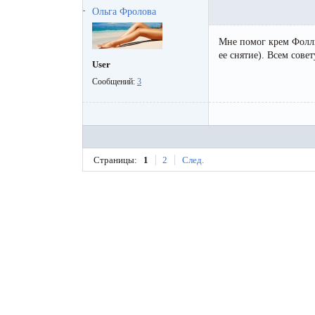
Ольга Фролова
Мне помог крем Фолли
ее снятие). Всем сове
User
Сообщений:
3
Страницы:
1
2
След.