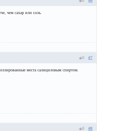
0
#6
е, чем сахар или соль.
0
#7
эпеллированные места салициловым спиртом.
0
#8