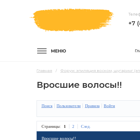
Телеф
+7 
МЕНЮ
Гл
Главная
Форум: эпиляция воском, шугаринг (э
Вросшие волосы!!
УСЛУГИ
КОМПА
Поиск
Пользователи
Правила
Войти
Услуги и цены
О компа
Эпиляция воском
Мастер
Страницы:
1
2
След.
Шугаринг
Отзывы
Вросшие волосы!!