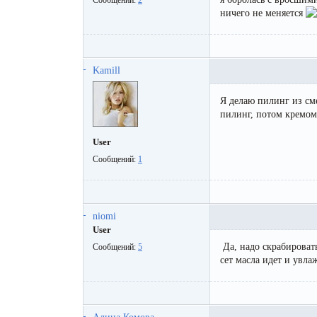
ничего не меняется
Kamill
Я делаю пилинг из см
пилинг, потом кремо
User
Сообщений:
1
niomi
User
Да, надо скрабировать
Сообщений:
5
сет масла идет и увла