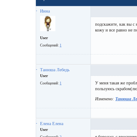
Мужская депиляция
Материа
Инна
Бикини-дизайн
Оборудо
подскажите, как вы с
Партнер
кожу и все равно не п
Админис
User
Сообщений:
1
Контакт
Танюша Лебедь
User
У меня такая же проб
Сообщений:
1
пользуюсь скрабом(люб
Изменено:
Танюша Ле
Елена Елена
User
я боролась с вросшими
Сообщений:
2