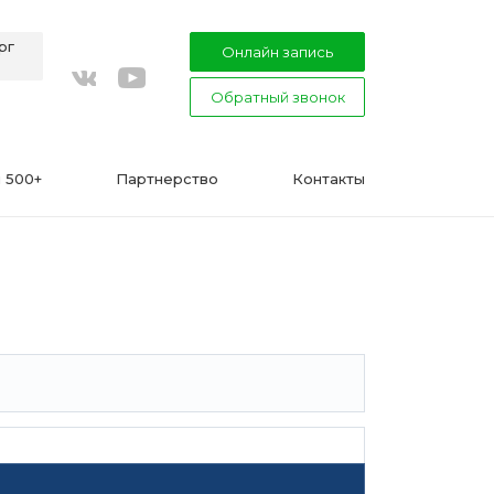
рг
Онлайн запись
Обратный звонок
youtube
vkontakte
 500+
Партнерство
Контакты
ВАЖНО
Подготовка к процедуре эпиляции
воском или сахаром
Эпиляция в Сфинксе и Формула-1