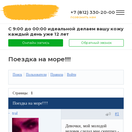
+7 (812) 330-20-00
позвонить нам
С 9:00 до 00:00 идеальной делаем вашу кожу
ГЛАВНАЯ
каждый день уже 12 лет
Онлайн запись
Обратный звонок
УСЛУГИ
Поездка на море!!!!
Услуги
Поиск
Пользователи
Правила
Войти
КОМПАНИЯ
и
цены
О
Страницы:
1
ИНФОРМАЦИЯ
компании
Поездка на море!!!!
Эпиляция
tral
#1
0
воском
Фото
Мастера
ВАЖНО
Девочки, мой молодой
Шугаринг
Видео
человек сделал мне сюрприз -