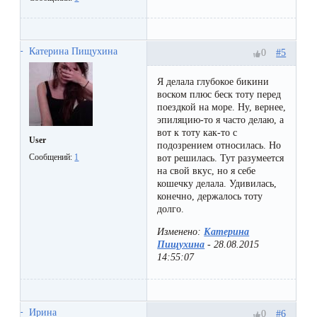
к
косметологу?
Катерина Пищухина
#5
0
Рекомендации
Я делала глубокое бикини
по
воском плюс беск тоту перед
уходу
поездкой на море. Ну, вернее,
эпиляцию-то я часто делаю, а
за
вот к тоту как-то с
User
подозрением относилась. Но
кожей
Сообщений:
1
вот решилась. Тут разумеется
на свой вкус, но я себе
после
кошечку делала. Удивилась,
депиляции
конечно, держалось тоту
долго.
воском
Изменено:
Катерина
или
Пищухина
-
28.08.2015
14:55:07
сахаром
Виды
Ирина
#6
0