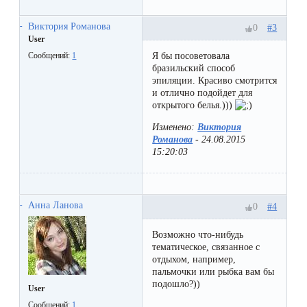
первый
Виктория Романова
раз
#3
0
User
перед
Я бы посоветовала
Сообщений:
1
бразильский способ
важным
эпиляции. Красиво смотрится
событием
и отлично подойдет для
открытого белья.)))
Противопоказания
Изменено:
Виктория
Романова
-
24.08.2015
к
15:20:03
эпиляции
Что
Анна Ланова
#4
0
нужно
Возможно что-нибудь
знать
тематическое, связанное с
отдыхом, например,
перед
пальмочки или рыбка вам бы
подошло?))
User
визитом
Сообщений:
1