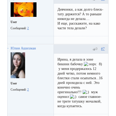
воска
для
Девчонки, а как долго блеск-
тату держится? А то раньше
депиляции
никогда не делала....
User
И еще, расскажите, на како
части тела делали?
Сообщений:
2
Эпиляция
или
депиляция?
Юлия Ашихман
#7
0
Ирина, я делала в зоне
бикини бабочку
8)
у меня продержалось 12
дней четко, потом немного
блестки стали осыпаться...16
дней проходила с ней. Это
User
конечно очень
Сообщений:
2
оригинально!!!
муж
оценил
самое главное-
не трите татушку мочалкой,
когда купаетесь.