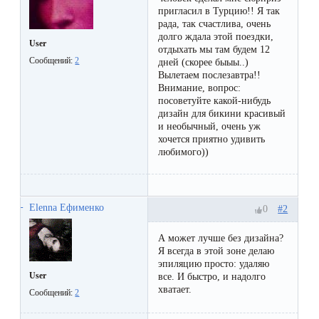
Отзывы
Подготовка
пригласил в Турцию!! Я так
КОНТАКТЫ
рада, так счастлива, очень
Мужская
Вопросы-
к
долго ждала этой поездки,
Материалы
User
отдыхать мы там будем 12
депиляция
ответы
процедуре
и
Сообщений:
2
дней (скорее быыы..)
Вылетаем послезавтра!!
эпиляции
инструменты
Внимание, вопрос:
Бикини-
Статьи
воском
посоветуйте какой-нибудь
дизайн
дизайн для бикини красивый
Оборудование
или
и необычный, очень уж
Блог
хочется приятно удивить
сахаром
любимого))
Партнерство
Форум
Эпиляция
Администраторы
Карта
в
Elenna Ефименко
#2
0
сайта
Сфинксе
Контакты
А может лучше без дизайна?
и
Я всегда в этой зоне делаю
эпиляцию просто: удаляю
Формула-1
User
все. И быстро, и надолго
хватает.
Сообщений:
2
Эпиляция