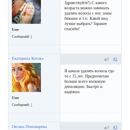
Отзывы
Здравствуйте!) С какого
Подготовка
КОНТАКТЫ
возраста можно начинать
Мужская
Вопросы-
к
удалять волосы с ног, зоны
Материалы
бикини и т.п. Какой вид
депиляция
ответы
процедуре
лучше выбрать? Заранее
и
спасибо!
User
эпиляции
инструменты
Бикини-
Статьи
Сообщений:
1
воском
дизайн
Оборудование
или
Блог
сахаром
Екатерина Котова
#2
0
Партнерство
Форум
Я начала удалять волосы где-
Эпиляция
то с 15 лет. Предпочитаю
Администраторы
больше всего восковую
Карта
в
депиляцию. Быстро и
сайта
Сфинксе
надёжно.
Контакты
User
и
Сообщений:
1
Формула-1
Эпиляция
Оксана Пономарева
#3
0