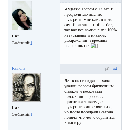
первый
Я удаляю волосы с 17 лет. И
раз
предпочитаю именно
шугаринг. Мне кажется это
перед
самый оптимальный выбор,
важным
так как все компоненты 100%
натуральные и никаких
User
событием
раздражений и вросших
Сообщений:
1
волосинок нет
Противопоказания
к
Ramona
#4
0
эпиляции
Лет в шестнадцать начала
удалять волосы бритвенным
Что
станком и восковыми
нужно
полосками. Пробовала
приготовить пасту для
знать
шугаринга самостоятельно,
User
но после посещения салона
перед
Сообщений:
1
поняла, что легче обратиться
визитом
к мастеру.