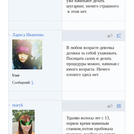
воска
уже начинают делать
шугаринг, ничего страшного
для
в этом нет.
депиляции
Эпиляция
Лариса Иваненко
#7
0
или
В любом возрасте девочка
депиляция?
должна за собой ухаживать.
Посещать салон и делать
процедуры можно, начиная с
юного возраста. Ничего
плохого здесь нет.
User
Сообщений:
5
maryk
#8
0
Удаляю волосы лет с 13,
первое время маминым
станком,потом пробовала