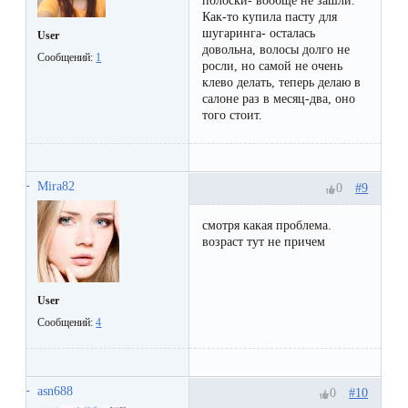
полоски- вообще не зашли.
Как-то купила пасту для
шугаринга- осталась
User
довольна, волосы долго не
Сообщений:
1
росли, но самой не очень
клево делать, теперь делаю в
салоне раз в месяц-два, оно
того стоит.
Mira82
#9
0
смотря какая проблема.
возраст тут не причем
User
Сообщений:
4
asn688
#10
0