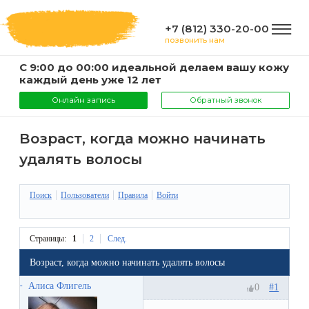
+7 (812) 330-20-00
позвонить нам
С 9:00 до 00:00 идеальной делаем вашу кожу
ГЛАВНАЯ
каждый день уже 12 лет
Онлайн запись
Обратный звонок
УСЛУГИ
Возраст, когда можно начинать
удалять волосы
Услуги
КОМПАНИЯ
и
Поиск
Пользователи
Правила
Войти
цены
О
ИНФОРМАЦИЯ
Страницы:
1
2
След.
компании
Эпиляция
Возраст, когда можно начинать удалять волосы
воском
Фото
Мастера
ВАЖНО
Алиса Флигель
#1
0
Шугаринг
Видео