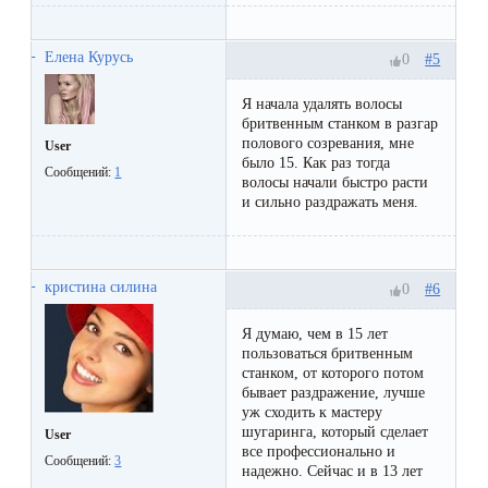
к
косметологу?
Елена Курусь
#5
0
Рекомендации
Я начала удалять волосы
бритвенным станком в разгар
по
полового созревания, мне
User
было 15. Как раз тогда
уходу
Сообщений:
1
волосы начали быстро расти
за
и сильно раздражать меня.
кожей
после
кристина силина
#6
0
депиляции
воском
Я думаю, чем в 15 лет
пользоваться бритвенным
или
станком, от которого потом
бывает раздражение, лучше
сахаром
уж сходить к мастеру
шугаринга, который сделает
User
все профессионально и
Виды
Сообщений:
3
надежно. Сейчас и в 13 лет