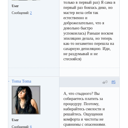
только в первый раз) Я сама в
User
первый раз боялась дико, но
мастер вела себя так
Сообщений:
2
естественно и
доброжелательно, что я
довольно быстро
успокоилась) Раньше воском
эпиляцию делала, но теперь
как-то незаметно перешла на
сахарную депиляцию. Иди,
не раздумывай и не
стесняйся)
Toma Toma
#6
0
А, что стыдного? Вы
собираетесь платить за
процедуру. Поэтому,
набирайтесь смелости и
решайтесь. Ощущения
комфорта и чистоты не
User
сравнимы с опасениями.
Сообщений:
6