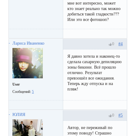
воска
мне вот интересно, может
кто знает реально так можно
для
добиться такой гладкости???
депиляции
Или это все фотошоп?
Эпиляция
Лариса Иваненко
#4
0
или
депиляция?
Я давно хотела и наконец-то
сделала сахарную депиляцию
зоны бикини. Всё прошло
отлично. Результат
превзошёл все ожидания.
Теперь жду отпуска и на
User
пляж!
Сообщений:
5
ЮЛИЯ
#5
0
Автор, не переживай по
этому поводу! Страшно