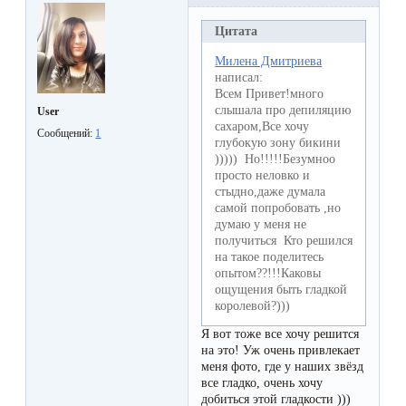
к
Цитата
косметологу?
Милена Дмитриева
написал:
Рекомендации
Всем Привет!много
по
слышала про депиляцию
User
сахаром,Все хочу
Сообщений:
1
уходу
глубокую зону бикини
))))) Но!!!!!Безумноо
за
просто неловко и
стыдно,даже думала
кожей
самой попробовать ,но
после
думаю у меня не
получиться Кто решился
депиляции
на такое поделитесь
опытом??!!!Каковы
воском
ощущения быть гладкой
или
королевой?)))
сахаром
Я вот тоже все хочу решится
на это! Уж очень привлекает
меня фото, где у наших звёзд
Виды
все гладко, очень хочу
добиться этой гладкости )))