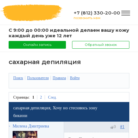
+7 (812) 330-20-00
позвонить нам
С 9:00 до 00:00 идеальной делаем вашу кожу
ГЛАВНАЯ
каждый день уже 12 лет
Онлайн запись
Обратный звонок
УСЛУГИ
сахарная депиляция
Услуги
Поиск
Пользователи
Правила
Войти
КОМПАНИЯ
и
цены
О
Страницы:
1
2
След.
ИНФОРМАЦИЯ
компании
сахарная депиляция, Хочу но стесняюсь зону
Эпиляция
бикини
воском
Фото
Мастера
ВАЖНО
Милена Дмитриева
#1
0
Шугаринг
Видео