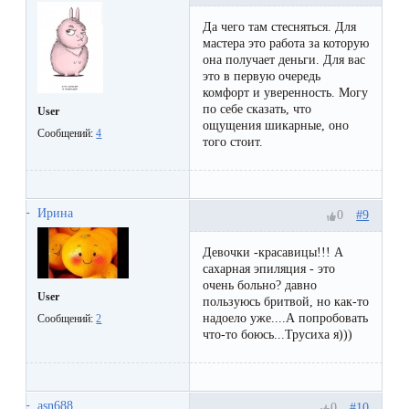
Да чего там стесняться. Для
мастера это работа за которую
она получает деньги. Для вас
это в первую очередь
комфорт и уверенность. Могу
по себе сказать, что
User
ощущения шикарные, оно
Сообщений:
4
того стоит.
Ирина
#9
0
Девочки -красавицы!!! А
сахарная эпиляция - это
очень больно? давно
User
пользуюсь бритвой, но как-то
надоело уже....А попробовать
Сообщений:
2
что-то боюсь...Трусиха я)))
asn688
#10
0