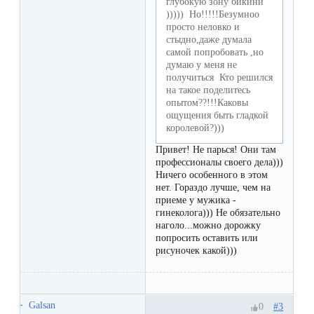
глубокую зону бикини
первый
))))) Но!!!!!Безумноо
просто неловко и
раз
стыдно,даже думала
перед
самой попробовать ,но
думаю у меня не
важным
получиться Кто решился
на такое поделитесь
событием
опытом??!!!Каковы
ощущения быть гладкой
королевой?)))
Противопоказания
Привет! Не парься! Они там
к
профессионалы своего дела)))
эпиляции
Ничего особенного в этом
нет. Гораздо лучше, чем на
приеме у мужика -
Что
гинеколога))) Не обязательно
наголо...можно дорожку
нужно
попросить оставить или
рисуночек какой)))
знать
перед
визитом
Galsan
#3
0