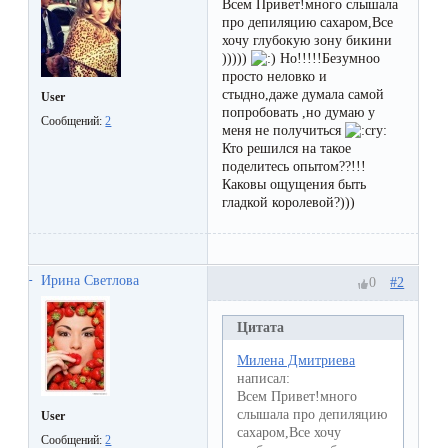
Отзывы
Всем Привет!много слышала
Подготовка
про депиляцию сахаром,Все
КОНТАКТЫ
хочу глубокую зону бикини
Мужская
Вопросы-
к
Материалы
)))))
Но!!!!!Безумноо
депиляция
ответы
процедуре
просто неловко и
и
стыдно,даже думала самой
User
эпиляции
попробовать ,но думаю у
инструменты
Сообщений:
2
Бикини-
Статьи
меня не получиться
воском
Кто решился на такое
дизайн
поделитесь опытом??!!!
Оборудование
или
Блог
Каковы ощущения быть
сахаром
гладкой королевой?)))
Партнерство
Форум
Эпиляция
Администраторы
Ирина Светлова
Карта
в
#2
0
сайта
Сфинксе
Контакты
Цитата
и
Милена Дмитриева
Формула-1
написал:
Всем Привет!много
слышала про депиляцию
User
Эпиляция
сахаром,Все хочу
Сообщений:
2