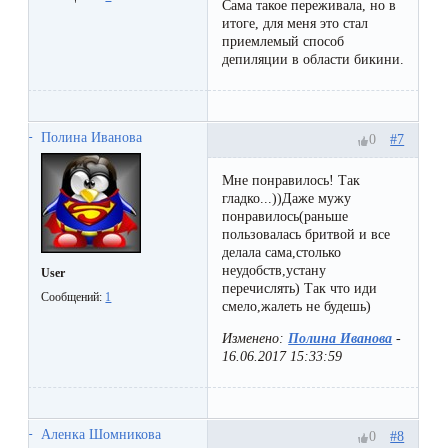
Сама такое переживала, но в
итоге, для меня это стал
приемлемый способ
депиляции в области бикини.
Полина Иванова
#7
0
Мне понравилось! Так
гладко...))Даже мужу
понравилось(раньше
пользовалась бритвой и все
делала сама,столько
неудобств,устану
User
перечислять) Так что иди
Сообщений:
1
смело,жалеть не будешь)
Изменено:
Полина Иванова
-
16.06.2017 15:33:59
Аленка Шомникова
#8
0