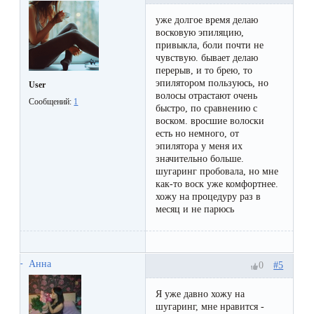
к
уже долгое время делаю
косметологу?
восковую эпиляцию,
привыкла, боли почти не
чувствую. бывает делаю
Рекомендации
перерыв, и то брею, то
эпилятором пользуюсь, но
по
User
волосы отрастают очень
Сообщений:
1
уходу
быстро, по сравнению с
воском. вросшие волоски
за
есть но немного, от
эпилятора у меня их
кожей
значительно больше.
после
шугаринг пробовала, но мне
как-то воск уже комфортнее.
депиляции
хожу на процедуру раз в
месяц и не парюсь
воском
или
сахаром
Анна
#5
0
Виды
Я уже давно хожу на
шугаринг, мне нравится -