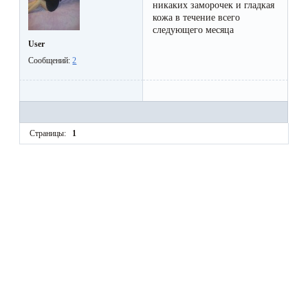
воска
никаких заморочек и гладкая
кожа в течение всего
для
следующего месяца
депиляции
User
Сообщений:
2
Эпиляция
или
депиляция?
Страницы:
1