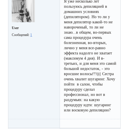
Отзывы
Я уже несколько лет
Подготовка
пользуюсь депиляцией в
КОНТАКТЫ
домашних условиях
Мужская
Вопросы-
к
Материалы
(депилятором). Но то ли у
депиляция
ответы
процедуре
меня депилятор какой-то не
и
навороченый, то ли не
User
эпиляции
знаю...в общем, во-первых
инструменты
Сообщений:
1
Бикини-
Статьи
сама процедура очень
воском
болезненная, во-вторых,
дизайн
лично у меня все-равно
Оборудование
или
Блог
эффекта надолго не хватает
сахаром
(максимум 4 дня). И в-
Партнерство
третьих, и для меня это самой
Форум
большой недостаток, - это
Эпиляция
вросшие волосы!!!((( Сестра
Администраторы
очень хвалит шугаринг. Хочу
Карта
в
пойти в салон, чтобы
процедуру сделал
сайта
Сфинксе
Контакты
профессионал, но вот в
и
раздумьях: на какую
процедуру идти: шугаринг
Формула-1
или восковую депиляцию?
Эпиляция