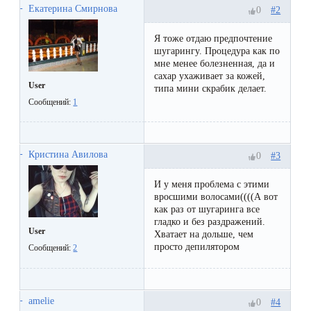
первый
Екатерина Смирнова
#2
0
раз
Я тоже отдаю предпочтение
перед
шугарингу. Процедура как по
мне менее болезненная, да и
важным
сахар ухаживает за кожей,
User
типа мини скрабик делает.
событием
Сообщений:
1
Противопоказания
к
Кристина Авилова
#3
0
эпиляции
И у меня проблема с этими
вросшими волосами((((А вот
Что
как раз от шугаринга все
гладко и без раздражений.
нужно
User
Хватает на дольше, чем
просто депилятором
Сообщений:
2
знать
перед
визитом
amelie
#4
0