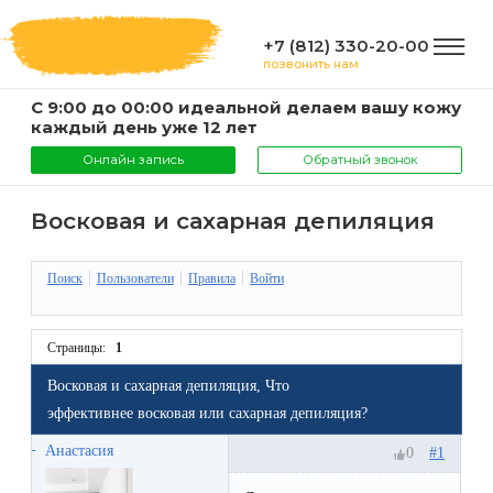
+7 (812) 330-20-00
позвонить нам
С 9:00 до 00:00 идеальной делаем вашу кожу
ГЛАВНАЯ
каждый день уже 12 лет
Онлайн запись
Обратный звонок
УСЛУГИ
Восковая и сахарная депиляция
Услуги
Поиск
Пользователи
Правила
Войти
КОМПАНИЯ
и
цены
О
Страницы:
1
ИНФОРМАЦИЯ
компании
Восковая и сахарная депиляция, Что
Эпиляция
эффективнее восковая или сахарная депиляция?
воском
Фото
Мастера
ВАЖНО
Анастасия
#1
0
Шугаринг
Видео