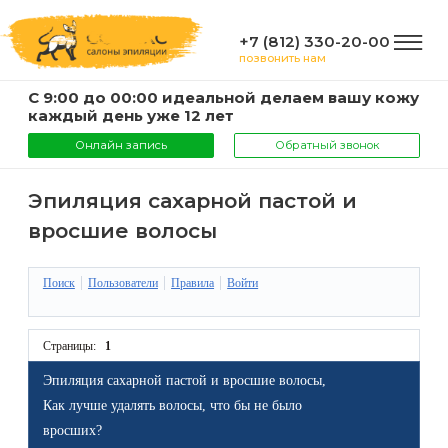
+7 (812) 330-20-00
позвонить нам
С 9:00 до 00:00 идеальной делаем вашу кожу
ГЛАВНАЯ
каждый день уже 12 лет
Онлайн запись
Обратный звонок
УСЛУГИ
Эпиляция сахарной пастой и
вросшие волосы
Услуги
КОМПАНИЯ
и
Поиск
Пользователи
Правила
Войти
цены
О
ИНФОРМАЦИЯ
Страницы:
1
компании
Эпиляция
Эпиляция сахарной пастой и вросшие волосы,
воском
Фото
Мастера
ВАЖНО
Как лучше удалять волосы, что бы не было
вросших?
Шугаринг
Видео