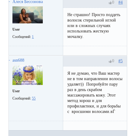
к
Алеся Бессонова
#4
0
косметологу?
Не страшно! Просто поддеть
волосок стерильной иглой
или в сложных случаях
Рекомендации
User
использовать жесткую
по
мочалку.
Сообщений:
1
уходу
за
asn688
#5
0
кожей
Я не думаю, что Ваш мастер
после
не в том направлении волосы
депиляции
удаляет)) Попробуйте пару
раз в день скрабом
User
воском
массажировать кожу. Этот
Сообщений:
55
метод хорош и для
или
профилактики, и для борьбы
сахаром
с вросшими волосами.вЃ
Виды