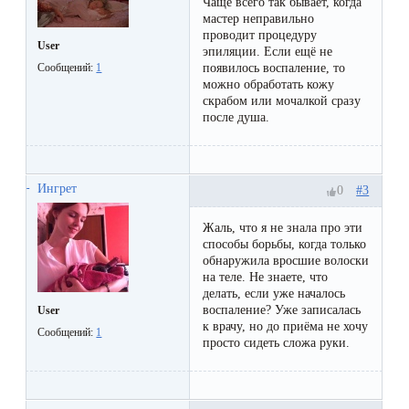
Чаще всего так бывает, когда
первый
мастер неправильно
проводит процедуру
раз
User
эпиляции. Если ещё не
перед
появилось воспаление, то
Сообщений:
1
можно обработать кожу
важным
скрабом или мочалкой сразу
после душа.
событием
Противопоказания
Ингрет
#3
0
к
эпиляции
Жаль, что я не знала про эти
способы борьбы, когда только
обнаружила вросшие волоски
Что
на теле. Не знаете, что
делать, если уже началось
нужно
воспаление? Уже записалась
User
к врачу, но до приёма не хочу
знать
Сообщений:
1
просто сидеть сложа руки.
перед
визитом