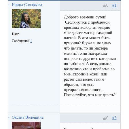
Отзывы
Подготовка
Ирина Соловьева
#1
0
КОНТАКТЫ
Мужская
Вопросы-
к
Материалы
Доброго времени суток!
депиляция
ответы
процедуре
Столкнулась с проблемой
и
вросших волос, эпиляцию
эпиляции
мне делает мастер сахарной
инструменты
User
Бикини-
Статьи
пастой. В чем может быть
воском
Сообщений:
1
причина? Я уже и не знаю
дизайн
Оборудование
что делать, то ли мастера
или
Блог
менять, то ли материалы
сахаром
попросить другие с которыми
Партнерство
он работает. А ведь вполне
Форум
возможно что и проблема во
Эпиляция
мне, строение кожи, или
Администраторы
растет сам волос таким
Карта
в
образом, что есть
предрасположенность.
сайта
Сфинксе
Контакты
Посоветуйте, что мне делать?
и
Формула-1
Оксана Волошина
#2
0
Эпиляция