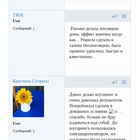
к
косметологу?
TROL
#4
0
User
Рекомендации
Раньше делала эпиляцию
Сообщений:
1
дома, эффект конечно когда
по
как... Решила сделать в
салоне биоэпиляцию, была
уходу
приятно удивлена, быстро и
за
качественно.
кожей
после
Кристина Суприна
#5
0
депиляции
Давно делаю шуганинг и
воском
очень довольна результатом.
или
Попробовала сделать в
домашних условиях
...
сахаром
спасибо, больше не буду
издеваться над собой. До
User
шугаринга пользовалась
Виды
Сообщений:
8
электродепилятором, но
постоянно были раздражения