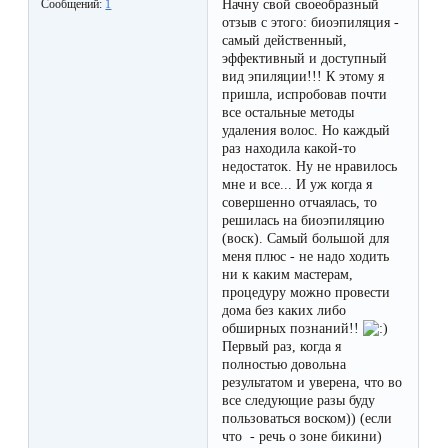
Отзывы
Начну свой своеобразный
Сообщений:
1
Подготовка
отзыв с этого: биоэпиляция -
КОНТАКТЫ
самый действенный,
Мужская
Вопросы-
к
Материалы
эффективный и доступный
депиляция
ответы
процедуре
вид эпиляции!!! К этому я
и
пришла, испробовав почти
эпиляции
все остальные методы
инструменты
Бикини-
Статьи
удаления волос. Но каждый
воском
раз находила какой-то
дизайн
недостаток. Ну не нравилось
Оборудование
или
Блог
мне и все... И уж когда я
сахаром
совершенно отчаялась, то
Партнерство
решилась на биоэпиляцию
Форум
(воск). Самый большой для
Эпиляция
меня плюс - не надо ходить
Администраторы
ни к каким мастерам,
Карта
в
процедуру можно провести
дома без каких либо
сайта
Сфинксе
Контакты
обширных познаний!!
и
Первый раз, когда я
полностью довольна
Формула-1
результатом и уверена, что во
все следующие разы буду
пользоваться воском)) (если
Эпиляция
что - речь о зоне бикини)