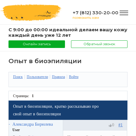
+7 (812) 330-20-00
позвонить нам
С 9:00 до 00:00 идеальной делаем вашу кожу
ГЛАВНАЯ
каждый день уже 12 лет
Онлайн запись
Обратный звонок
УСЛУГИ
Опыт в биоэпиляции
Услуги
Поиск
Пользователи
Правила
Войти
КОМПАНИЯ
и
цены
О
Страницы:
1
ИНФОРМАЦИЯ
компании
Опыт в биоэпиляции, кратко рассказываю про
Эпиляция
свой опыт в биоэпиляции
воском
Фото
Мастера
ВАЖНО
Александра Бирюлева
#1
0
User
Шугаринг
Видео