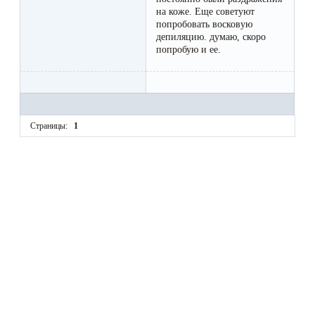
воска
на коже. Еще советуют
для
попробовать восковую
депиляцию. думаю, скоро
депиляции
попробую и ее.
Эпиляция
или
депиляция?
Страницы:
1