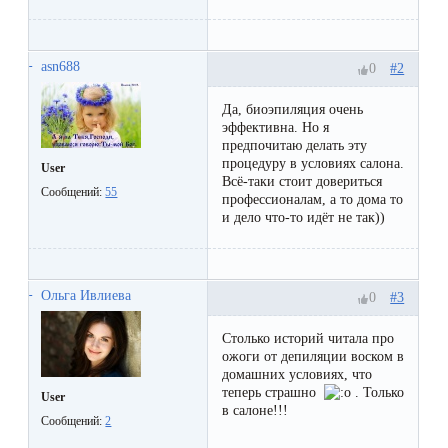
первый
раз
asn688
#2
0
перед
важным
Да, биоэпиляция очень
эффективна. Но я
событием
предпочитаю делать эту
процедуру в условиях салона.
User
Всё-таки стоит довериться
Противопоказания
Сообщений:
55
профессионалам, а то дома то
к
и дело что-то идёт не так))
эпиляции
Ольга Ивлиева
#3
0
Что
нужно
Столько историй читала про
ожоги от депиляции воском в
знать
домашних условиях, что
перед
теперь страшно
. Только
User
в салоне!!!
Сообщений:
2
визитом