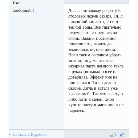
к
User
Делала по такому рецепту 6
Сообщений:
1
косметологу?
столовых ложек сахара, 1ч. л.
лимонной кислоты, 2 ст. л.
Рекомендации
теплой воды. Все тщательно
перемешать и постаить на
по
огонь. Важно, постоянно
помешивать, варить до
уходу
темно-золотистого цвета.
Ноги таким составом убрать
за
можно, но у меня такая
кожей
сахарная паста немного текла
в руках (возможно я ее не
после
доварила). Эффект мне не
понравился. То ли дело в
депиляции
салоне, лягла и встала уже
красавицей. Так что советую
воском
либо идти в салон, либо
или
купите пасту в магазине и не
парьтесь.
сахаром
Виды
Светлана Ядыкова
#5
0