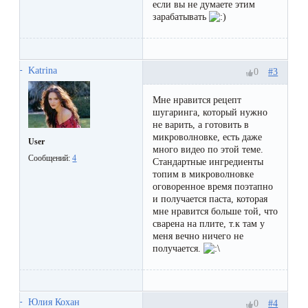
если вы не думаете этим
первый
зарабатывать
раз
перед
важным
Katrina
#3
0
событием
Мне нравится рецепт
шугаринга, который нужно
не варить, а готовить в
Противопоказания
микроволновке, есть даже
User
к
много видео по этой теме.
Сообщений:
4
Стандартные ингредиенты
эпиляции
топим в микроволновке
оговоренное время поэтапно
и получается паста, которая
Что
мне нравится больше той, что
сварена на плите, т.к там у
нужно
меня вечно ничего не
знать
получается.
перед
визитом
Юлия Кохан
#4
0