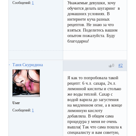
Отзывы
Уважаемые девушки, хочу
Сообщений:
1
Подготовка
КОНТАКТЫ
обучится делать шугаринг в
Мужская
Вопросы-
к
домашних условиях. В
Материалы
интернете куча разных
депиляция
ответы
процедуре
рецептов. Не знаю за что
и
взяться. Поделитесь вашим
эпиляции
инструменты
опытом пожалуйста. Буду
Бикини-
Статьи
благодарна!
воском
дизайн
Оборудование
или
Блог
сахаром
Таня Скуридина
#2
0
Партнерство
Форум
Эпиляция
Я как то попробовала такой
Администраторы
рецепт: 6 ч.л. сахара, 2ч.л.
Карта
в
лимонной кислоты и столько
же воды теплой. Сахар с
сайта
Сфинксе
Контакты
водой варила до загустения
User
и
на медленном огне, а в конце
Сообщений:
1
лимонную кислоту
Формула-1
добавляла. В общем сама
процедура у меня не очень
вышла( Так что сама пошла к
Эпиляция
специалисту и вам советую,