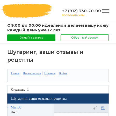
+7 (812) 330-20-00
позвонить нам
С 9:00 до 00:00 идеальной делаем вашу кожу
ГЛАВНАЯ
каждый день уже 12 лет
Онлайн запись
Обратный звонок
УСЛУГИ
Шугаринг, ваши отзывы и
рецепты
Услуги
КОМПАНИЯ
и
Поиск
Пользователи
Правила
Войти
цены
О
ИНФОРМАЦИЯ
Страницы:
1
компании
Эпиляция
Шугаринг, ваши отзывы и рецепты
воском
Фото
Мастера
ВАЖНО
Mari00
#1
0
User
Шугаринг
Видео