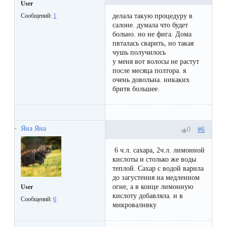
воска
User
делала такую процедуру в
Сообщений:
1
для
салоне. думала что будет
депиляции
больно. но не фига. Дома
пвталась сварить, но такая
чушь получилось
Эпиляция
у меня вот волосы не растут
после месяца полтора. я
или
очень довольна. никаких
бритв большее.
депиляция?
Яна Яна
#6
0
6 ч.л. сахара, 2ч.л. лимонной
кислоты и столько же воды
теплой. Сахар с водой варила
до загустения на медленном
огне, а в конце лимонную
User
кислоту добавляла. и в
Сообщений:
6
микровалнвку