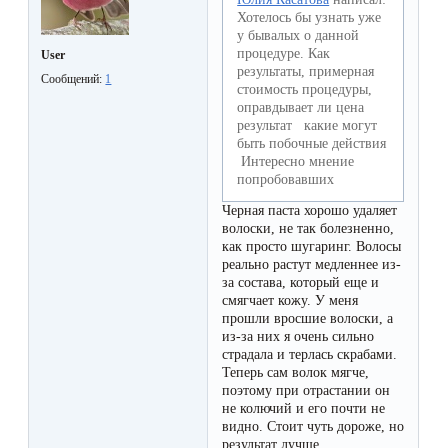
к
Хотелось бы узнать уже
у бывалых о данной
косметологу?
процедуре. Как
User
результаты, примерная
Сообщений:
1
Рекомендации
стоимость процедуры,
оправдывает ли цена
по
результат какие могут
быть побочные действия
уходу
Интересно мнение
попробовавших
за
Черная паста хорошо удаляет
кожей
волоски, не так болезненно,
после
как просто шугаринг. Волосы
реально растут медленнее из-
депиляции
за состава, который еще и
смягчает кожу. У меня
воском
прошли вросшие волоски, а
или
из-за них я очень сильно
страдала и терлась скрабами.
сахаром
Теперь сам волок мягче,
поэтому при отрастании он
не колючий и его почти не
Виды
видно. Стоит чуть дороже, но
результат лучше.