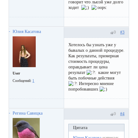
говорит что лысой уже долго
первый
ходит
раз
перед
важным
Юлия Касатова
#3
0
событием
Хотелось бы узнать уже у
бывалых о данной процедуре.
Как результаты, примерная
Противопоказания
стоимость процедуры,
к
оправдывает ли цена
результат
какие могут
User
эпиляции
быть побочные действия
Сообщений:
1
Интересно мнение
попробовавших
Что
нужно
знать
Регина Савицка
#4
0
перед
Цитата
визитом
Юлия Касатова
написал: