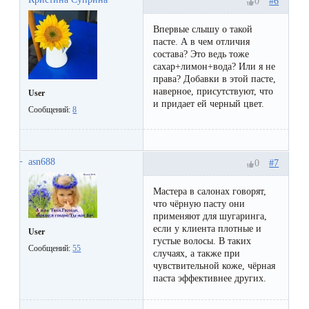
#6
0
Впервые слышу о такой
пасте. А в чем отличия
состава? Это ведь тоже
сахар+лимон+вода? Или я не
права? Добавки в этой пасте,
наверное, присутствуют, что
User
и придает ей черный цвет.
Сообщений:
8
asn688
#7
0
Мастера в салонах говорят,
что чёрную пасту они
применяют для шугаринга,
если у клиента плотные и
User
густые волосы. В таких
Сообщений:
55
случаях, а также при
чувствительной коже, чёрная
паста эффективнее других.