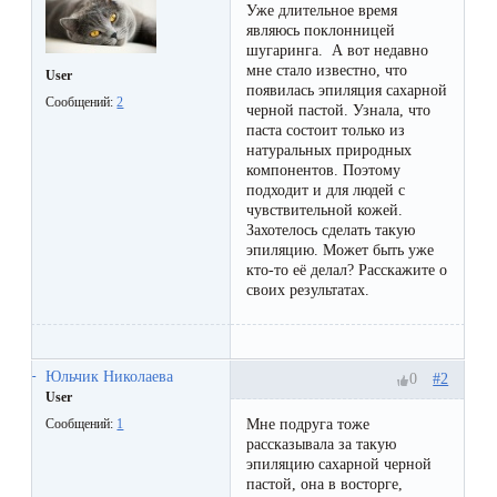
Отзывы
Уже длительное время
Подготовка
КОНТАКТЫ
являюсь поклонницей
Мужская
Вопросы-
к
шугаринга. А вот недавно
Материалы
мне стало известно, что
User
депиляция
ответы
процедуре
появилась эпиляция сахарной
и
Сообщений:
2
черной пастой. Узнала, что
эпиляции
инструменты
паста состоит только из
Бикини-
Статьи
натуральных природных
воском
компонентов. Поэтому
дизайн
Оборудование
или
подходит и для людей с
Блог
чувствительной кожей.
сахаром
Захотелось сделать такую
Партнерство
эпиляцию. Может быть уже
Форум
кто-то её делал? Расскажите о
Эпиляция
своих результатах.
Администраторы
Карта
в
сайта
Сфинксе
Контакты
Юльчик Николаева
#2
0
и
User
Формула-1
Мне подруга тоже
Сообщений:
1
рассказывала за такую
эпиляцию сахарной черной
Эпиляция
пастой, она в восторге,