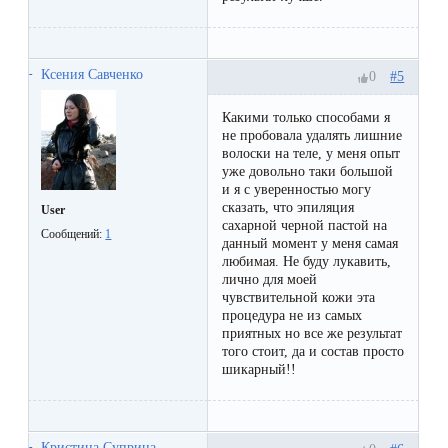
воска
для
депиляции
Ксения Савченко
#5
0
Эпиляция
Какими только способами я
не пробовала удалять лишние
или
волоски на теле, у меня опыт
уже довольно таки большой
депиляция?
и я с уверенностью могу
сказать, что эпиляция
User
сахарной черной пастой на
Сообщений:
1
данный момент у меня самая
любимая. Не буду лукавить,
лично для моей
чувствительной кожи эта
процедура не из самых
приятных но все же результат
того стоит, да и состав просто
шикарный!!
Кристина Суприна