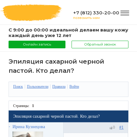
+7 (812) 330-20-00
позвонить нам
С 9:00 до 00:00 идеальной делаем вашу кожу
ГЛАВНАЯ
каждый день уже 12 лет
Онлайн запись
Обратный звонок
УСЛУГИ
Эпиляция сахарной черной
пастой. Кто делал?
Услуги
КОМПАНИЯ
и
Поиск
Пользователи
Правила
Войти
цены
О
ИНФОРМАЦИЯ
Страницы:
1
компании
Эпиляция
Эпиляция сахарной черной пастой. Кто делал?
воском
Фото
Мастера
ВАЖНО
Ирина Кузнецова
#1
0
Шугаринг
Видео