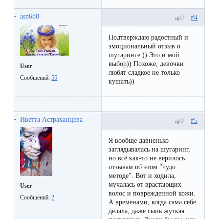
к
asn688
#4
0
косметологу?
Подтверждаю радостный и
Рекомендации
эмоциональный отзыв о
шугаринге )) Это и мой
по
выбор)) Похоже, девочки
User
любят сладкое не только
уходу
Сообщений:
55
кушать))
за
кожей
после
Иветта Астраханцева
#5
0
депиляции
Я вообще давненько
воском
заглядывалась на шугаринг,
но всё как-то не верилось
или
отзывам об этом "чудо
методе". Вот и ходила,
сахаром
мучалась от врастающих
User
волос и поврежденной кожи.
Сообщений:
2
А временами, когда сама себе
Виды
делала, даже сыпь жуткая