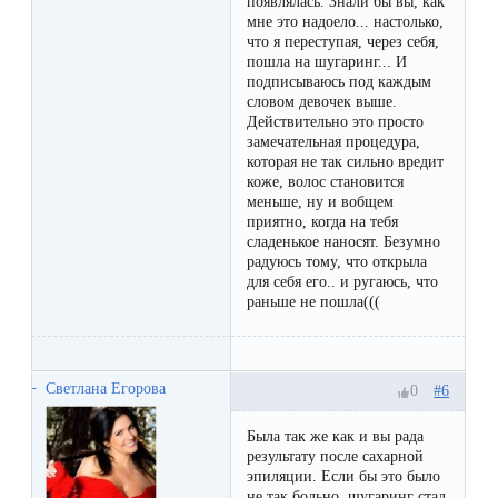
появлялась. Знали бы вы, как
воска
мне это надоело... настолько,
для
что я переступая, через себя,
пошла на шугаринг... И
депиляции
подписываюсь под каждым
словом девочек выше.
Действительно это просто
Эпиляция
замечательная процедура,
которая не так сильно вредит
или
коже, волос становится
депиляция?
меньше, ну и вобщем
приятно, когда на тебя
сладенькое наносят. Безумно
радуюсь тому, что открыла
для себя его.. и ругаюсь, что
раньше не пошла(((
Светлана Егорова
#6
0
Была так же как и вы рада
результату после сахарной
эпиляции. Если бы это было
не так больно, шугаринг стал