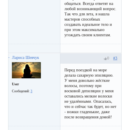
первый
общаться. Всегда ответят на
любой возникающий вопрос.
раз
Так что для лета, я нашла
мастеров способных
перед
создавать идеальное тело и
важным
при этом максимально
угождать своим клиентам.
событием
Противопоказания
Лариса Шевчук
#3
0
к
Перед поездкой на море
эпиляции
делала сахарную эпиляцию.
У меня довольно жёсткие
User
волосы, поэтому при
Что
восковой депиляции у меня
Сообщений:
3
нужно
оставались мелкие волоски
не удалёнными. Опасалась,
знать
что и сейчас так будет, но нет
- ножки гладенькие, даже
перед
после возвращения домой!
визитом