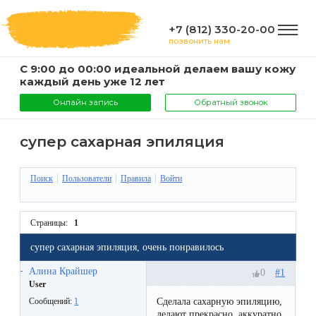
+7 (812) 330-20-00
позвонить нам
С 9:00 до 00:00 идеальной делаем вашу кожу
ГЛАВНАЯ
каждый день уже 12 лет
Онлайн запись
Обратный звонок
УСЛУГИ
супер сахарная эпиляция
Услуги
Поиск
Пользователи
Правила
Войти
КОМПАНИЯ
и
цены
О
Страницы:
1
ИНФОРМАЦИЯ
компании
супер сахарная эпиляция, очень понравилось
Эпиляция
Алина Крайшер
#1
0
воском
Фото
Мастера
ВАЖНО
User
Сделала сахарную эпиляцию,
Сообщений:
1
Шугаринг
Видео
делают прекрасно, аккуратно,