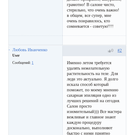
Отзывы
Подготовка
грамотно! В салоне чисто,
КОНТАКТЫ
стерильно, что очень важно!
Мужская
Вопросы-
к
в общем, все супер, мне
Материалы
очень понравилось, кто
депиляция
ответы
процедуре
и
сомневается - советую!!!!
эпиляции
инструменты
Бикини-
Статьи
воском
дизайн
Любовь Иванченко
#2
Оборудование
0
или
Блог
User
сахаром
Именно летом требуется
Сообщений:
1
Партнерство
удалять нежелательную
Форум
растительность на теле. Для
Эпиляция
леди это актуально. Я долго
Администраторы
искала способ который
Карта
в
поможет, по моему мнению
сайта
Сфинксе
сахарная эпиляция одно из
Контакты
лучших решений на сегодня.
и
Салон просто
изюмительный))) Все мастера
Формула-1
вежливые и главное знают
каждую процедуру
досконально, выполняют
Эпиляция
быстро с ними приятно