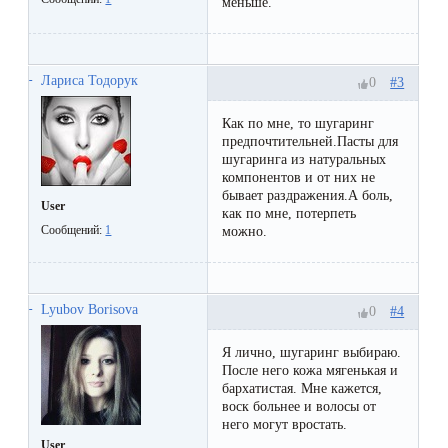
меньше.
первый
раз
перед
Лариса Тодорук
#3
0
важным
Как по мне, то шугаринг
событием
предпочтительней.Пасты для
шугаринга из натуральных
компонентов и от них не
Противопоказания
бывает раздражения.А боль,
User
как по мне, потерпеть
к
Сообщений:
1
можно.
эпиляции
Что
Lyubov Borisova
#4
0
нужно
Я лично, шугаринг выбираю.
знать
После него кожа мягенькая и
бархатистая. Мне кажется,
перед
воск больнее и волосы от
визитом
него могут вростать.
User