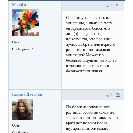
Отзывы
Подготовка
Malinka
#1
0
КОНТАКТЫ
Мужская
Вопросы-
к
Материалы
Сколько уже решаюсь на
депиляция
ответы
процедуре
эпиляцию, никак не могу
и
определиться, боюсь что-
эпиляции
ли...))) Подскажите,
инструменты
Бикини-
Статьи
пожалуйста, что всё-таки
воском
User
лучше выбрать для первого
дизайн
Сообщений:
2
Оборудование
раза - воск или сахарная
или
Блог
эпиляция? Может по
сахаром
болевым ощущениям как-то
Партнерство
отличаются, а то я такая
Форум
болевосприимчивая...
Эпиляция
Администраторы
Карта
в
сайта
Сфинксе
Карина Дверина
#2
0
Контакты
и
По болевым ощущениям
Формула-1
разницы особо никакой нет,
так как принцип схож. А вот
врастают волосы после
User
Эпиляция
шугаринга значительно
Сообщений:
1