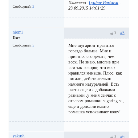
к
Изменено:
Lyubov Borisova
-
Сообщений:
3
23.09.2015 14:01:29
косметологу?
Рекомендации
niomi
#5
0
по
User
Мне шугаринг нравится
Сообщений:
5
уходу
гораздо больше. Мне и
за
приятнее его делать, чем
воск. Не знаю, многие при
кожей
чем так говорят, что воск
нравился меньше. Плюс, как
после
писали, действительно
намного натуральней. Есть
депиляции
пасты еще и с добавками
воском
разными ,у меня сейчас с
отваром ромашки sugaring.su,
или
еще и дополнительно
ромашка успокаивает кожу!
сахаром
Виды
yakush
#6
0