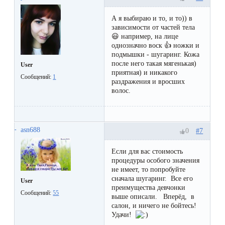
воска
для
А я выбираю и то, и то)) в
зависимости от частей тела
депиляции
😃 например, на лице
однозначно воск 👍 ножки и
подмышки - шугаринг. Кожа
Эпиляция
после него такая мягенькая)
User
приятная) и никакого
или
Сообщений:
1
раздражения и вросших
депиляция?
волос.
asn688
#7
0
Если для вас стоимость
процедуры особого значения
не имеет, то попробуйте
сначала шугаринг. Все его
User
преимущества девчонки
Сообщений:
55
выше описали. Вперёд, в
салон, и ничего не бойтесь!
Удачи!