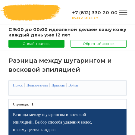
+7 (812) 330-20-00
позвонить нам
С 9:00 до 00:00 идеальной делаем вашу кожу
ГЛАВНАЯ
каждый день уже 12 лет
Онлайн запись
Обратный звонок
УСЛУГИ
Разница между шугарингом и
восковой эпиляцией
Услуги
КОМПАНИЯ
и
Поиск
Пользователи
Правила
Войти
цены
О
ИНФОРМАЦИЯ
Страницы:
1
компании
Эпиляция
Разница между шугарингом и восковой
воском
Фото
Мастера
ВАЖНО
эпиляцией, Выбор способа удаления волос,
преимущества каждого
Шугаринг
Видео