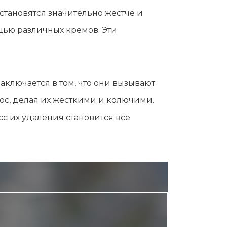
Эпиляция первый раз перед важным
становятся значительно жестче и
событием
щью различных кремов. Эти
Противопоказания к эпиляции
Что нужно знать перед визитом к
косметологу?
Рекомендации по уходу за кожей после
аключается в том, что они вызывают
депиляции воском или сахаром
ос, делая их жесткими и колючими.
Виды воска для депиляции
сс их удаления становится все
Эпиляция или депиляция?