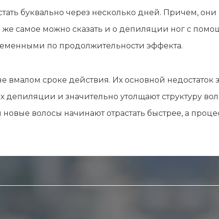
лы и инструменты
Статьи
тать буквально через несколько дней. Причем, они 
вание
Блог
 же самое можно сказать и о депиляции ног с помо
ство
Форум
ременными по продолжительности эффекта.
траторы
Карта сайта
ы
е вмалом сроке действия. Их основной недостаток з
ах депиляции и значительно утолщают структуру вол
новые волосы начинают отрастать быстрее, а проце