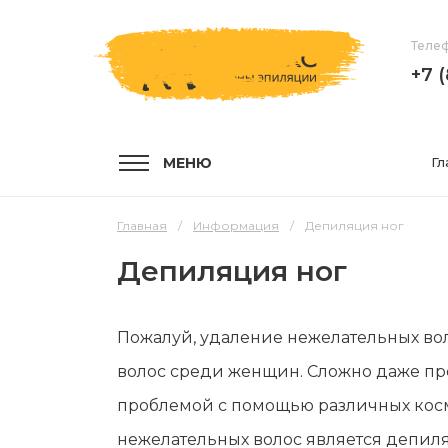
Телеф
+7 
МЕНЮ
Гл
Главная
Информация
Депиляция ног
Депиляция ног
УСЛУГИ
КОМПА
Пожалуй, удаление нежелательных вол
Услуги и цены
О компа
волос среди женщин. Сложно даже пре
Эпиляция воском
Мастер
проблемой с помощью различных косм
Шугаринг
Отзывы
нежелательных волос является депиля