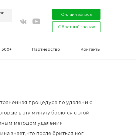
рг
Онлайн запись
Обратный звонок
youtube
vkontakte
 500+
Партнерство
Контакты
ВАЖНО
остраненная процедура по удалению
Подготовка к процедуре эпиляции
орые в эту минуту борются с этой
воском или сахаром
ярным методом удаления
Эпиляция в Сфинксе и Формула-1
а знает, что после бриться ног