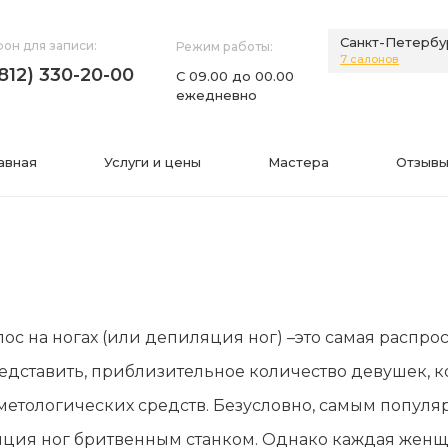
Санкт-Петербу
он для записи:
Режим работы:
7 салонов
(812) 330-20-00
С 09.00 до 00.00
ежедневно
авная
Услуги и цены
Мастера
Отзывы
НИЯ
ИНФОРМАЦИЯ
ос на ногах (или депиляция ног) –это самая распр
нии
Фото
дставить, приблизительное количество девушек, кот
а
Видео
етологических средств. Безусловно, самым попул
Вопросы-ответы
ция ног бритвенным станком. Однако каждая женщин