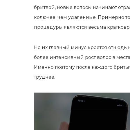
Мужская депиляция
Материа
бритвой, новые волосы начинают отрас
Бикини-дизайн
Оборудо
колючее, чем удаленные. Примерно то
Партнер
процедуры являются весьма кратков
Админис
Контакт
Но их главный минус кроется отнюдь н
более интенсивный рост волос в мест
Именно поэтому после каждого бритья 
труднее.