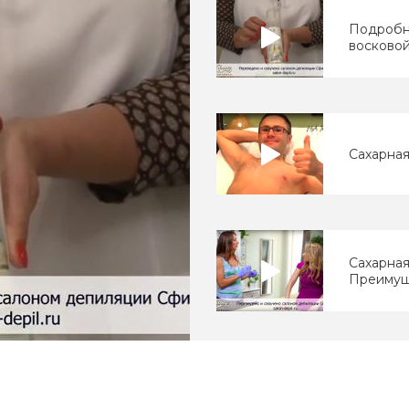
Подробн
восковой
Сахарная
Сахарная
Преимущ
Ваджазз