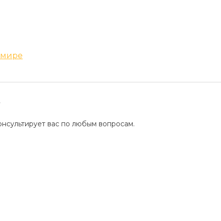
Восковая
 мире
?
Что дев
депиляц
нсультирует вас по любым вопросам.
Женская