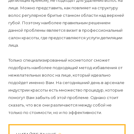
депиляция кремом), не подходят для удаления волос на
Отзывы
Подготовка
КОНТАКТЫ
лице. Можно представить, как повлияет на структуру
Мужская
Вопросы-
к
волос регулярное бритье станком области над верхней
Материалы
депиляция
ответы
процедуре
губой. Поэтому наиболее правильным решением
и
данной проблемы является визит в профессиональный
эпиляции
инструменты
салон красоты, где предоставляются услуги депиляции
Бикини-
Статьи
воском
лица.
дизайн
Оборудование
или
Блог
сахаром
Только специализированный косметолог сможет
Партнерство
подобрать наиболее подходящий метод избавления от
Форум
Эпиляция
нежелательных волос на лице, который идеально
Администраторы
подойдет именно Вам. На сегодняшний день в арсенале
Карта
в
индустрии красоты есть множество процедур, которые
сайта
Сфинксе
Контакты
помогут Вам забыть об этой проблеме. Однако стоит
и
сказать, что все они различаются между собой не
Формула-1
только по стоимости, но и по эффективности.
Эпиляция