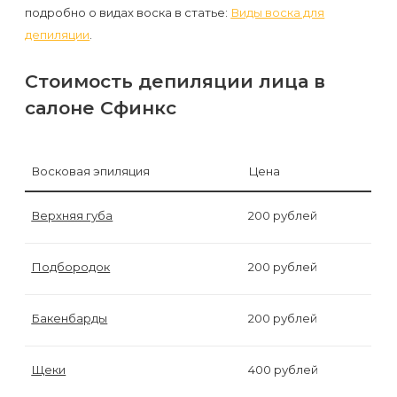
к
подробно о видах воска в статье:
Виды воска для
косметологу?
депиляции
.
Стоимость депиляции лица в
Рекомендации
салоне Сфинкс
по
уходу
за
Восковая эпиляция
Цена
кожей
Верхняя губа
200 рублей
после
депиляции
Подбородок
200 рублей
воском
или
Бакенбарды
200 рублей
сахаром
Щеки
400 рублей
Виды