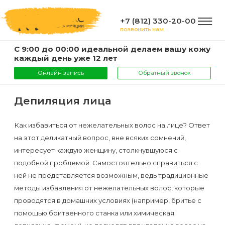
+7 (812) 330-20-00
позвонить нам
С 9:00 до 00:00 идеальной делаем вашу кожу
ГЛАВНАЯ
каждый день уже 12 лет
Онлайн запись
Обратный звонок
УСЛУГИ
Депиляция лица
Услуги
Как избавиться от нежелательных волос на лице? Ответ
КОМПАНИЯ
на этот деликатный вопрос, вне всяких сомнений,
и
интересует каждую женщину, столкнувшуюся с
цены
О
подобной проблемой. Самостоятельно справиться с
ИНФОРМАЦИЯ
компании
ней не представляется возможным, ведь традиционные
Эпиляция
методы избавления от нежелательных волос, которые
воском
Фото
Мастера
проводятся в домашних условиях (например, бритье с
ВАЖНО
помощью бритвенного станка или химическая
Шугаринг
Видео