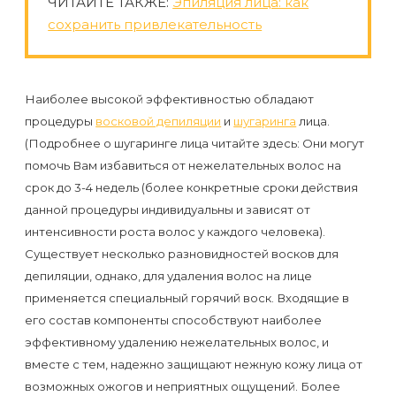
ЧИТАЙТЕ ТАКЖЕ:
Эпиляция лица: как
первый
сохранить привлекательность
раз
перед
важным
Наиболее высокой эффективностью обладают
событием
процедуры
восковой депиляции
и
шугаринга
лица.
(Подробнее о шугаринге лица читайте здесь: Они могут
Противопоказания
помочь Вам избавиться от нежелательных волос на
срок до 3-4 недель (более конкретные сроки действия
к
данной процедуры индивидуальны и зависят от
эпиляции
интенсивности роста волос у каждого человека).
Существует несколько разновидностей восков для
Что
депиляции, однако, для удаления волос на лице
нужно
применяется специальный горячий воск. Входящие в
знать
его состав компоненты способствуют наиболее
эффективному удалению нежелательных волос, и
перед
вместе с тем, надежно защищают нежную кожу лица от
визитом
возможных ожогов и неприятных ощущений. Более