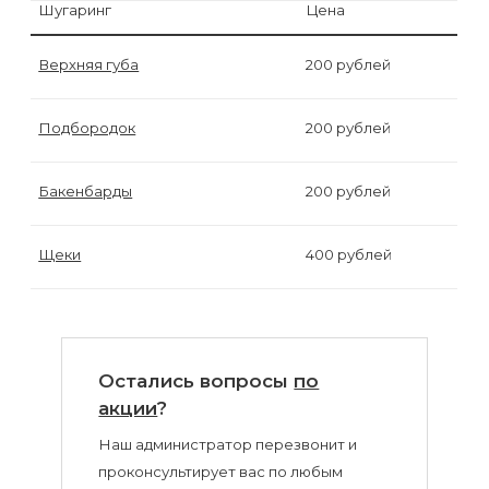
воска
Шугаринг
Цена
для
Верхняя губа
200 рублей
депиляции
Эпиляция
Подбородок
200 рублей
или
Бакенбарды
200 рублей
депиляция?
Щеки
400 рублей
Остались вопросы
по
акции
?
Наш администратор перезвонит и
проконсультирует вас по любым