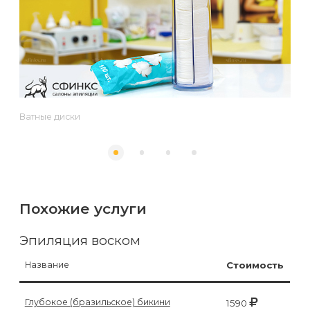
к
косметологу?
Рекомендации
по
уходу
Ватные диски
за
кожей
после
депиляции
Похожие услуги
воском
или
Эпиляция воском
сахаром
Название
Стоимость
Виды
Глубокое (бразильское) бикини
1590