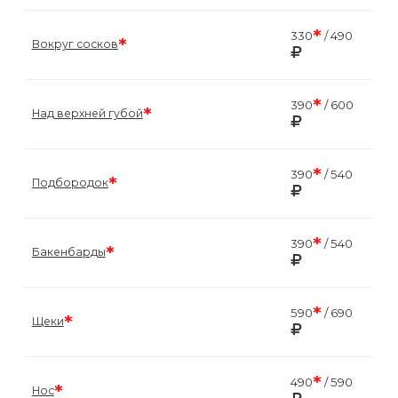
*
330
/ 490
*
Вокруг сосков
*
390
/ 600
*
Над верхней губой
*
390
/ 540
*
Подбородок
*
390
/ 540
*
Бакенбарды
*
590
/ 690
*
Щеки
*
490
/ 590
*
Нос