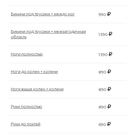
воска
для
Бикини под трусики + между ног
990
депиляции
Бикини под трусики + межъягодичная
1390
Эпиляция
область
или
депиляция?
Ноги полностью
1390
Ноги до колен + колени
890
Ноги выше колен + колени
890
Руки полностью
890
Руки до локтей
690