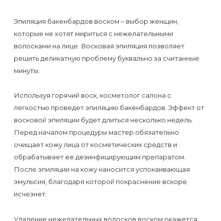
Отзывы
Подготовка
КОНТАКТЫ
Эпиляция бакенбардов воском – выбор женщин,
Мужская
Вопросы-
к
Материалы
которые не хотят мириться с нежелательными
депиляция
ответы
процедуре
и
волосками на лице. Восковая эпиляция позволяет
эпиляции
инструменты
решить деликатную проблему буквально за считанные
Бикини-
Статьи
воском
минуты.
дизайн
Оборудование
или
Блог
Используя горячий воск, косметолог салона с
сахаром
легкостью проведет эпиляцию бакенбардов. Эффект от
Партнерство
Форум
восковой эпиляции будет длиться несколько недель.
Эпиляция
Перед началом процедуры мастер обязательно
Администраторы
Карта
в
очищает кожу лица от косметических средств и
сайта
Сфинксе
обрабатывает ее дезинфицирующим препаратом.
Контакты
После эпиляции на кожу наносится успокаивающая
и
эмульсия, благодаря которой покраснение вскоре
Формула-1
исчезнет.
Эпиляция
Удаление нежелательных волосков воском окажется