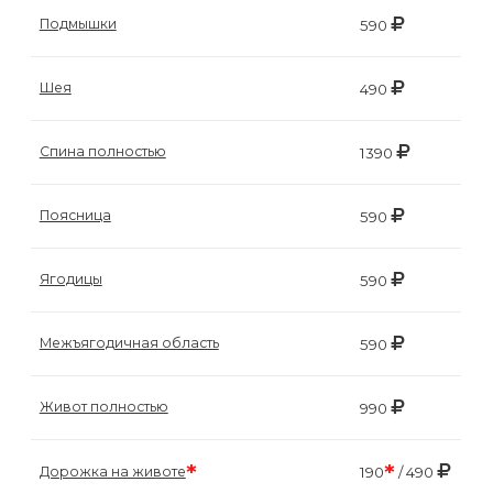
Подмышки
590
Шея
490
Спина полностью
1390
Поясница
590
Ягодицы
590
Межъягодичная область
590
Живот полностью
990
*
*
Дорожка на животе
190
/ 490