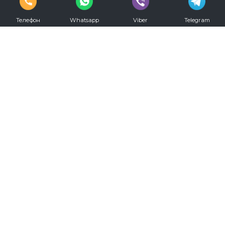
Телефон
Whatsapp
Viber
Telegram
vkontakte
youtube
Телефон для записи:
+7 (812) 330-20-00
Режим работы:
С 09.00 до 00.00 ежедневно
Мы в социальных сетях: