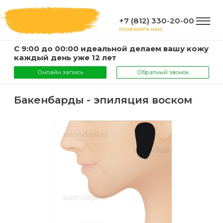
+7 (812) 330-20-00
позвонить нам
С 9:00 до 00:00 идеальной делаем вашу кожу
ГЛАВНАЯ
каждый день уже 12 лет
Онлайн запись
Обратный звонок
УСЛУГИ
Бакенбарды - эпиляция воском
Услуги
КОМПАНИЯ
и
цены
О
ИНФОРМАЦИЯ
компании
Эпиляция
воском
Фото
Мастера
ВАЖНО
Шугаринг
Видео