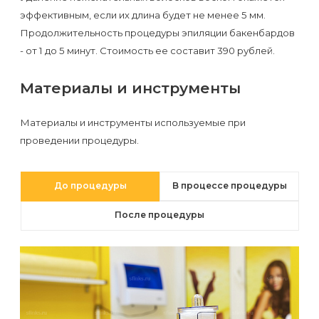
первый
эффективным, если их длина будет не менее 5 мм.
раз
Продолжительность процедуры эпиляции бакенбардов
- от 1 до 5 минут. Стоимость ее составит 390 рублей.
перед
важным
Материалы и инструменты
событием
Материалы и инструменты используемые при
Противопоказания
проведении процедуры.
к
эпиляции
До процедуры
В процессе процедуры
Что
После процедуры
нужно
знать
перед
визитом