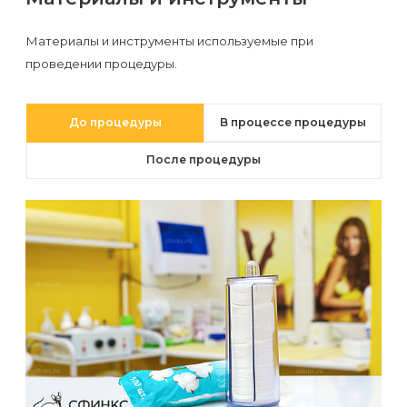
первый
раз
Материалы и инструменты используемые при
проведении процедуры.
перед
важным
событием
До процедуры
В процессе процедуры
После процедуры
Противопоказания
к
эпиляции
Что
нужно
знать
перед
визитом