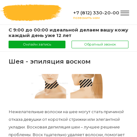
+7 (812) 330-20-00
позвонить нам
С 9:00 до 00:00 идеальной делаем вашу кожу
ГЛАВНАЯ
каждый день уже 12 лет
Онлайн запись
Обратный звонок
УСЛУГИ
Шея - эпиляция воском
Услуги
КОМПАНИЯ
и
цены
О
ИНФОРМАЦИЯ
компании
Эпиляция
Нежелательные волоски на шее могут стать причиной
воском
Фото
отказа девушки от короткой стрижки или элегантной
Мастера
ВАЖНО
укладки. Восковая депиляция шеи – лучшее решение
проблемы. Воск тщательно удаляет волоски, помогает
Шугаринг
Видео