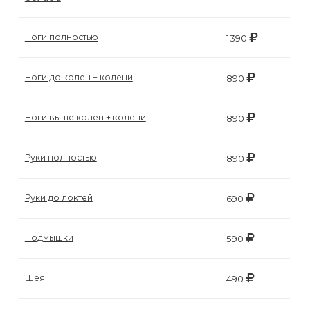
воска
для
Ноги полностью
1390
депиляции
Ноги до колен + колени
890
Эпиляция
или
Ноги выше колен + колени
890
депиляция?
Руки полностью
890
Руки до локтей
690
Подмышки
590
Шея
490