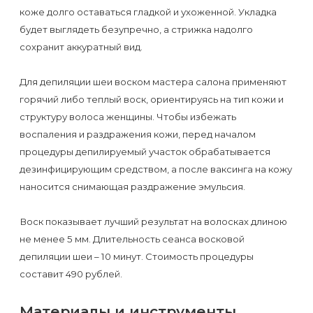
Отзывы
Подготовка
коже долго оставаться гладкой и ухоженной. Укладка
КОНТАКТЫ
будет выглядеть безупречно, а стрижка надолго
Мужская
Вопросы-
к
Материалы
сохранит аккуратный вид.
депиляция
ответы
процедуре
и
эпиляции
инструменты
Для депиляции шеи воском мастера салона применяют
Бикини-
Статьи
воском
горячий либо теплый воск, ориентируясь на тип кожи и
дизайн
структуру волоса женщины. Чтобы избежать
Оборудование
или
Блог
воспаления и раздражения кожи, перед началом
сахаром
процедуры депилируемый участок обрабатывается
Партнерство
Форум
дезинфицирующим средством, а после ваксинга на кожу
Эпиляция
наносится снимающая раздражение эмульсия.
Администраторы
Карта
в
сайта
Сфинксе
Воск показывает лучший результат на волосках длиною
Контакты
не менее 5 мм. Длительность сеанса восковой
и
депиляции шеи – 10 минут. Стоимость процедуры
Формула-1
составит 490 рублей.
Эпиляция
Материалы и инструменты