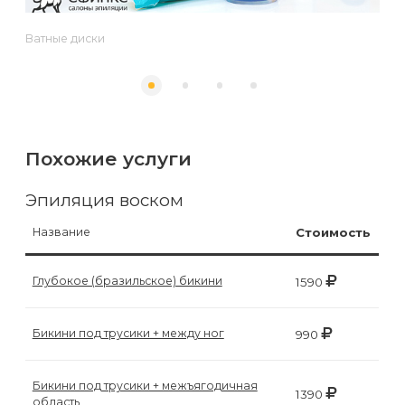
к
косметологу?
Ватные диски
Рекомендации
по
уходу
Похожие услуги
за
кожей
Эпиляция воском
после
Название
Стоимость
депиляции
воском
Глубокое (бразильское) бикини
1590
или
сахаром
Бикини под трусики + между ног
990
Виды
Бикини под трусики + межъягодичная
1390
область