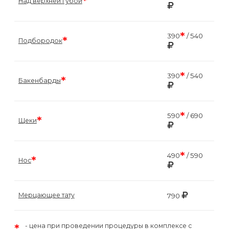
*
Над верхней губой
*
390
/ 540
*
Подбородок
*
390
/ 540
*
Бакенбарды
*
590
/ 690
*
Щеки
*
490
/ 590
*
Нос
Мерцающее тату
790
*
цена при проведении процедуры в комплексе с