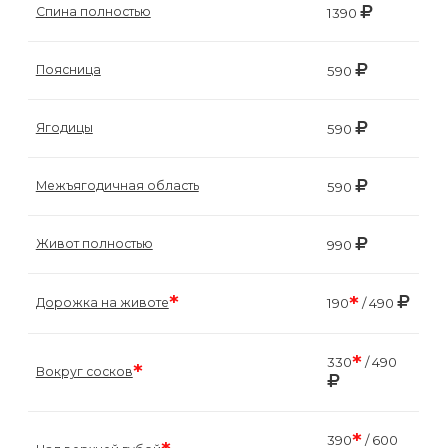
Спина полностью
1390
Поясница
590
Ягодицы
590
Межъягодичная область
590
Живот полностью
990
*
*
Дорожка на животе
190
/ 490
*
330
/ 490
*
Вокруг сосков
*
390
/ 600