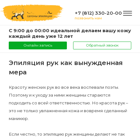
+7 (812) 330-20-00
позвонить нам
С 9:00 до 00:00 идеальной делаем вашу кожу
ГЛАВНАЯ
каждый день уже 12 лет
Онлайн запись
Обратный звонок
УСЛУГИ
Эпиляция рук как вынужденная
мера
Услуги
КОМПАНИЯ
и
Красоту женских рук во все века воспевали поэты.
Поэтому и к уходу за ними женщины стараются
цены
О
ИНФОРМАЦИЯ
подходить со всей ответственностью. Но красота рук –
компании
это не только увлажненная кожа и вовремя сделанный
Эпиляция
маникюр.
воском
Фото
Мастера
ВАЖНО
Если честно, то эпиляцию рук женщины делают не так
Шугаринг
Видео