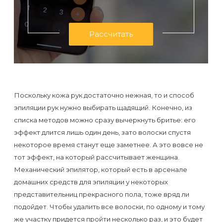
первый
раз
Рассчитать
перед
важным
событием
Противопоказания
Поскольку кожа рук достаточно нежная, то и способ
к
эпиляции рук нужно выбирать щадящий. Конечно, из
списка методов можно сразу вычеркнуть бритье: его
эпиляции
эффект длится лишь один день, зато волоски спустя
некоторое время станут еще заметнее. А это вовсе не
Что
тот эффект, на который рассчитывает женщина.
нужно
Механический эпилятор, который есть в арсенале
знать
домашних средств для эпиляции у некоторых
перед
представительниц прекрасного пола, тоже вряд ли
подойдет. Чтобы удалить все волоски, по одному и тому
визитом
же участку придется пройти несколько раз, и это будет