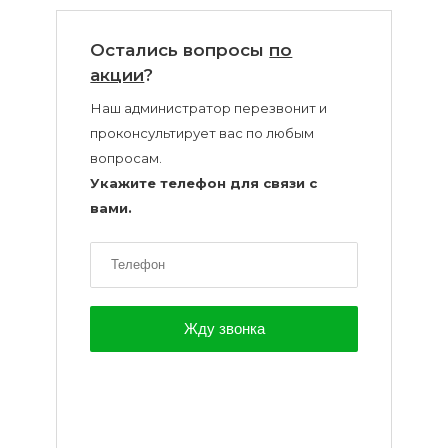
воска
для
Остались вопросы
по
депиляции
акции
?
Наш администратор перезвонит и
Эпиляция
проконсультирует вас по любым
или
вопросам.
депиляция?
Укажите телефон для связи с
вами.