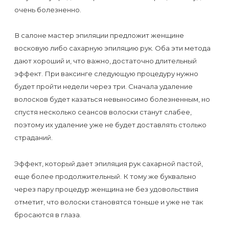
к
очень болезненно.
косметологу?
В салоне мастер эпиляции предложит женщине
Рекомендации
восковую либо сахарную эпиляцию рук. Оба эти метода
дают хороший и, что важно, достаточно длительный
по
эффект. При ваксинге следующую процедуру нужно
уходу
будет пройти недели через три. Сначала удаление
за
волосков будет казаться невыносимо болезненным, но
кожей
спустя несколько сеансов волоски станут слабее,
после
поэтому их удаление уже не будет доставлять столько
страданий.
депиляции
воском
Эффект, который дает эпиляция рук сахарной пастой,
или
еще более продолжительный. К тому же буквально
сахаром
через пару процедур женщина не без удовольствия
отметит, что волоски становятся тоньше и уже не так
Виды
бросаются в глаза.