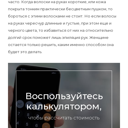
Отзывы
часто. Когда волоски на руках короткие, или кожа
Подготовка
КОНТАКТЫ
покрыта тонким практически бесцветным пушком, то
Мужская
Вопросы-
к
Материалы
бороться с этими волосками не стоит. Но если волосы
депиляция
ответы
процедуре
на руках чересчур длинные и густые, при этом еще и
и
эпиляции
черного цвета, то избавиться от них на относительно
инструменты
Бикини-
Статьи
долгий срок поможет лишь эпиляция рук. Женщине
воском
остается только решить, каким именно способом она
дизайн
Оборудование
или
Блог
будет это делать.
сахаром
Партнерство
Форум
Эпиляция
Администраторы
Карта
в
сайта
Сфинксе
Контакты
Воспользуйтесь
и
калькулятором,
Формула-1
чтобы рассчитать стоимость
Эпиляция