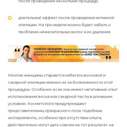
после проведения нескольких процедур;
к
косметологу?
длительный эффект после проведения интимной
эпиляции. На три недели можно будет забыть о
Рекомендации
проблеме нежелательных волос и их удаления.
по
уходу
за
кожей
после
Многие женщины стараются избегать восковой и
депиляции
сахарной эпиляции именно из-за болезненности этой
воском
процедуры. Особенно если они имеют негативный опыт
или
использования воска или сахарной пасты в домашних
условиях. Косметологи предупреждают
сахаром
представительниц прекрасного пола: подобные
эксперименты, особенно при отсутствии опыта,
Виды
действительно могут дать совсем не тот результат, на