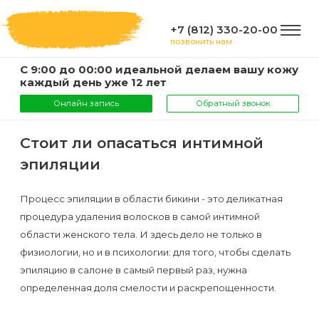
+7 (812) 330-20-00
позвонить нам
С 9:00 до 00:00 идеальной делаем вашу кожу
ГЛАВНАЯ
каждый день уже 12 лет
Онлайн запись
Обратный звонок
УСЛУГИ
Стоит ли опасаться интимной
эпиляции
Услуги
КОМПАНИЯ
и
Процесс эпиляции в области бикини - это деликатная
процедура удаления волосков в самой интимной
цены
О
ИНФОРМАЦИЯ
области женского тела. И здесь дело не только в
компании
физиологии, но и в психологии: для того, чтобы сделать
Эпиляция
эпиляцию в салоне в самый первый раз, нужна
воском
Фото
Мастера
ВАЖНО
определенная доля смелости и раскрепощенности.
Шугаринг
Видео