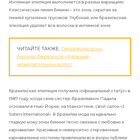
Отзывы
Интимная эпиляция выполняется в разных вариациях.
Подготовка
КОНТАКТЫ
Классическая линия бикини – это зона, скрытая за
Мужская
Вопросы-
к
Материалы
линией купальных трусиков. Глубокая, или бразильская
депиляция
ответы
процедуре
эпиляция удаляет все волоски в интимной зоне.
и
эпиляции
инструменты
Бикини-
Статьи
воском
ЧИТАЙТЕ ТАКЖЕ:
Депиляция зоны
дизайн
Оборудование
или
Блог
бикини: бережное удаление
сахаром
нежелательных волос
Партнерство
Форум
Эпиляция
Администраторы
Карта
в
Бразильская эпиляция получила «официальный статус» в
сайта
Сфинксе
1987 году, когда семь сестер-бразильянок Падила
Контакты
основали в Нью-Йорке, на Манхэттене, свой салон «J
и
Sisters International». В Бразилии мода на идеально
Формула-1
гладкую кожу зоны бикини тесно связана с любовью к
карнавалам. Красивые и невероятно откровенные
Эпиляция
карнавальные костюмы привлекали все взоры публики