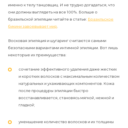
первый
именно к телу танцовщиц. И не трудно догадаться, что
раз
они должны выглядеть на все 100%. Больше о
бразильской эпиляции читайте в статье:
Бразильское
перед
бикини завоевывает мир
.
важным
событием
Восковая эпиляция и шугаринг считаются самыми
безопасными вариантами интимной эпиляции. Вот лишь
Противопоказания
некоторые их преимущества:
к
сочетание эффективного удаления даже жестких
эпиляции
и коротких волосков с максимальным количеством
натуральных и ухаживающих компонентов. Кожа
Что
после процедуры эпиляции быстро
нужно
восстанавливается, становясь мягкой, нежной и
знать
гладкой;
перед
визитом
уменьшение количество волосков и их толщины