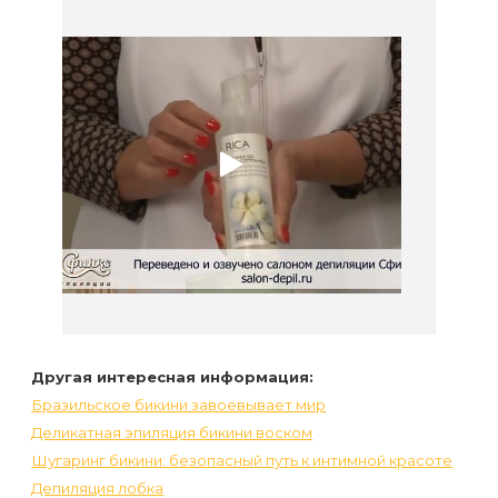
Другая интересная информация:
Бразильское бикини завоевывает мир
Деликатная эпиляция бикини воском
Шугаринг бикини: безопасный путь к интимной красоте
Депиляция лобка