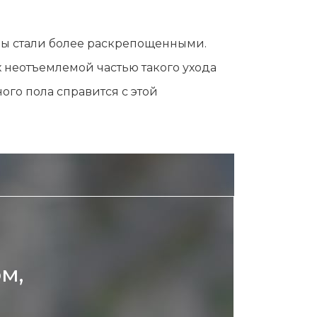
Эпиляция первый раз перед важным
событием
ы стали более раскрепощенными.
Противопоказания к эпиляции
 неотъемлемой частью такого ухода
Что нужно знать перед визитом к
косметологу?
ого пола справится с этой
Рекомендации по уходу за кожей после
депиляции воском или сахаром
Виды воска для депиляции
Эпиляция или депиляция?
м,