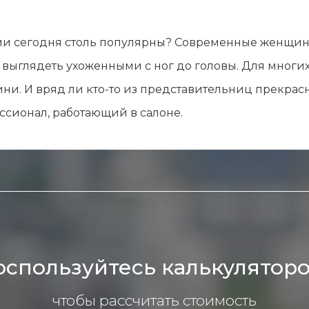
лы и инструменты
Статьи
вание
Блог
и сегодня столь популярны? Современные женщин
ство
Форум
 выглядеть ухоженными с ног до головы. Для многих
траторы
Карта сайта
ни. И вряд ли кто-то из представительниц прекрасн
ы
ссионал, работающий в салоне.
оспользуйтесь калькуляторо
чтобы рассчитать стоимость