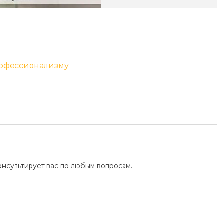
Ваджазз
профессионализму
Восковая
?
Что дев
депиляц
нсультирует вас по любым вопросам.