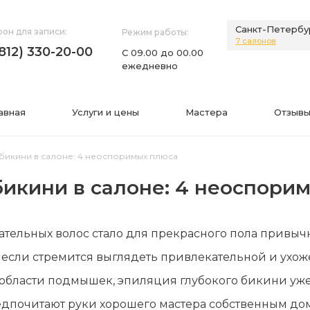
Санкт-Петербу
он для записи:
Режим работы:
7 салонов
(812) 330-20-00
С 09.00 до 00.00
ежедневно
авная
Услуги и цены
Мастера
Отзывы
бикини в салоне: 4 неоспоримых плюса
бикини в салоне: 4 неоспори
НИЯ
ИНФОРМАЦИЯ
ельных волос стало для прекрасного пола привычн
нии
Фото
 если стремится выглядеть привлекательной и ухоже
а
Видео
в области подмышек, эпиляция глубокого бикини уж
Вопросы-ответы
дпочитают руки хорошего мастера собственным д