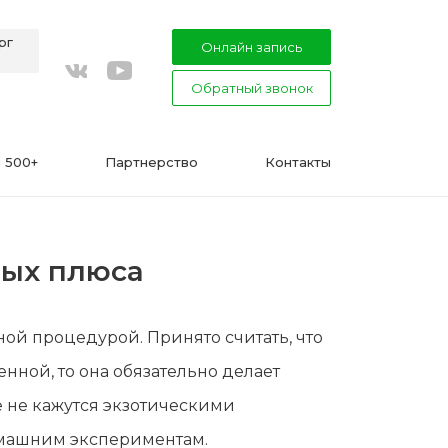
рг
Онлайн запись
Обратный звонок
youtube
vkontakte
 500+
Партнерство
Контакты
мых плюса
ВАЖНО
ой процедурой. Принято считать, что
Подготовка к процедуре эпиляции
нной, то она обязательно делает
воском или сахаром
е не кажутся экзотическими
Эпиляция в Сфинксе и Формула-1
омашним экспериментам.