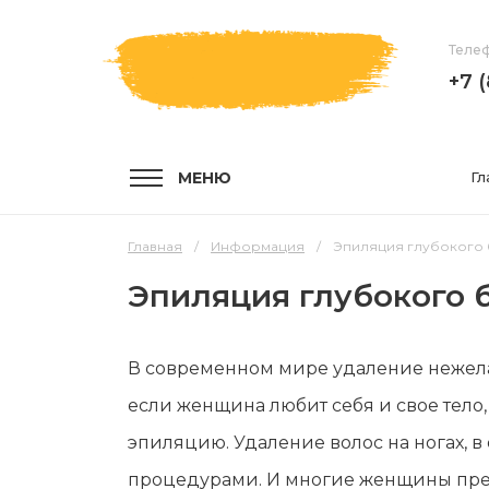
Телеф
+7 
МЕНЮ
Гл
Главная
Информация
Эпиляция глубокого 
Эпиляция глубокого 
УСЛУГИ
КОМПА
В современном мире удаление нежелат
Услуги и цены
О компа
если женщина любит себя и свое тело,
Эпиляция воском
Мастер
эпиляцию. Удаление волос на ногах, 
Шугаринг
Отзывы
процедурами. И многие женщины пре