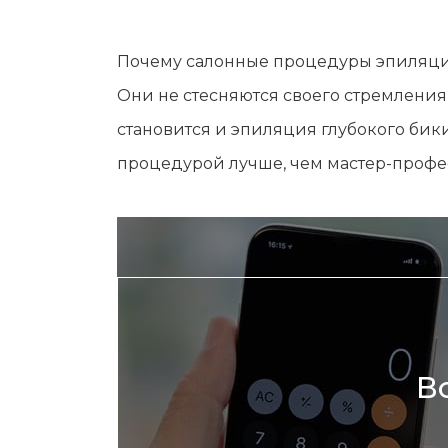
Мужская депиляция
Материа
Бикини-дизайн
Оборудо
Почему салонные процедуры эпиляци
Партнер
Они не стесняются своего стремления
Админис
становится и эпиляция глубокого бики
Контакт
процедурой лучше, чем мастер-профе
В