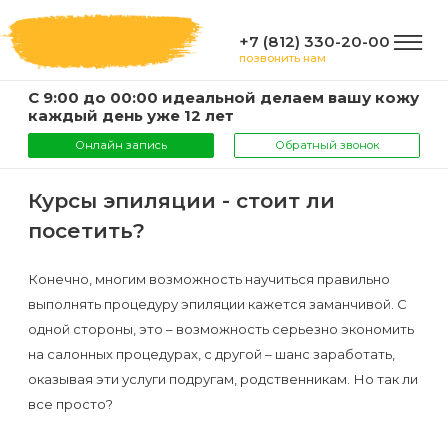
+7 (812) 330-20-00
позвонить нам
С 9:00 до 00:00 идеальной делаем вашу кожу
ГЛАВНАЯ
каждый день уже 12 лет
Онлайн запись
Обратный звонок
УСЛУГИ
Курсы эпиляции - стоит ли
посетить?
Услуги
КОМПАНИЯ
и
Конечно, многим возможность научиться правильно
выполнять процедуру эпиляции кажется заманчивой. С
цены
О
ИНФОРМАЦИЯ
одной стороны, это – возможность серьезно экономить
компании
на салонных процедурах, с другой – шанс заработать,
Эпиляция
оказывая эти услуги подругам, родственникам. Но так ли
воском
Фото
Мастера
ВАЖНО
все просто?
Шугаринг
Видео