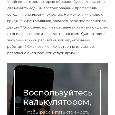
Отзывы
Учебных центров, которые обещают буквально за день-
Подготовка
КОНТАКТЫ
два научить модным востребованным профессиям,
Мужская
Вопросы-
к
Материалы
сегодня появилось множество. Но может ли человек,
депиляция
ответы
процедуре
придя на курсы эпиляции, овладеть этой профессией за
и
эпиляции
два дня? Особенно если в повседневной жизни он далек
инструменты
Бикини-
Статьи
от эпиляции волос и занимается, скажем, бухгалтерией,
воском
экономическими расчетами или штукатурными
дизайн
Оборудование
или
Блог
работами? Сможет ли он качественно и, главное,
сахаром
безопасно оказывать эти услуги другим?
Партнерство
Форум
Эпиляция
Администраторы
Карта
в
сайта
Сфинксе
Контакты
и
Воспользуйтесь
Формула-1
калькулятором,
Эпиляция
чтобы рассчитать стоимость