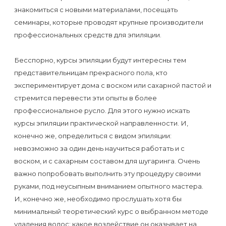
к
знакомиться с новыми материалами, посещать
косметологу?
семинары, которые проводят крупные производители
профессиональных средств для эпиляции.
Рекомендации
Бесспорно, курсы эпиляции будут интересны тем
по
представительницам прекрасного пола, кто
уходу
экспериментирует дома с воском или сахарной пастой и
за
стремится перевести эти опыты в более
кожей
профессиональное русло. Для этого нужно искать
после
курсы эпиляции практической направленности. И,
конечно же, определиться с видом эпиляции:
депиляции
невозможно за один день научиться работать и с
воском
воском, и с сахарным составом для шугаринга. Очень
или
важно попробовать выполнить эту процедуру своими
сахаром
руками, под неусыпным вниманием опытного мастера.
И, конечно же, необходимо прослушать хотя бы
Виды
минимальный теоретический курс о выбранном методе
удаления волос: какое воздействие он оказывает на