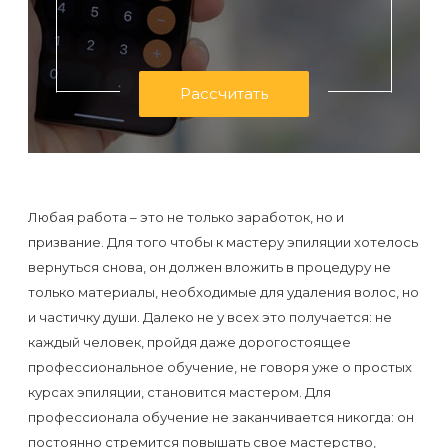
первый
раз
перед
Рассчитать
важным
событием
Противопоказания
к
Любая работа – это не только заработок, но и
призвание. Для того чтобы к мастеру эпиляции хотелось
эпиляции
вернуться снова, он должен вложить в процедуру не
только материалы, необходимые для удаления волос, но
Что
и частичку души. Далеко не у всех это получается: не
нужно
каждый человек, пройдя даже дорогостоящее
знать
профессиональное обучение, не говоря уже о простых
перед
курсах эпиляции, становится мастером. Для
профессионала обучение не заканчивается никогда: он
визитом
постоянно стремится повышать свое мастерство,