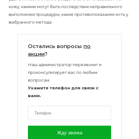
воска
кожу, какими могут быть последствия неправильного
для
выполнения процедуры, какие противопоказания есть у
депиляции
выбранного метода.
Эпиляция
или
Остались вопросы
по
акции
?
депиляция?
Наш администратор перезвонит и
проконсультирует вас по любым
вопросам.
Укажите телефон для связи с
вами.