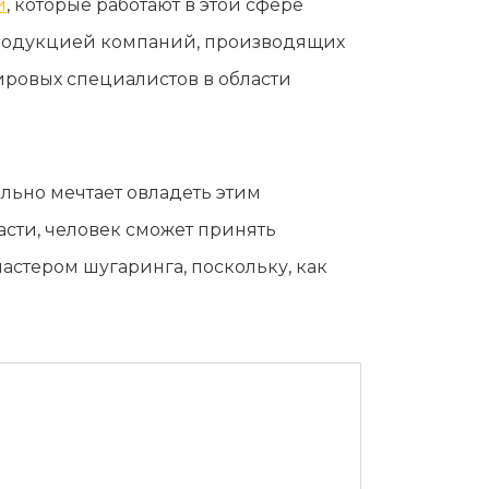
и
, которые работают в этой сфере
 продукцией компаний, производящих
ировых специалистов в области
ельно мечтает овладеть этим
асти, человек сможет принять
астером шугаринга, поскольку, как