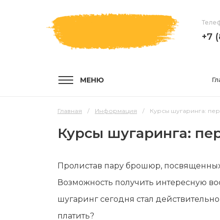
Телеф
+7 
МЕНЮ
Гл
Главная
Информация
Курсы шугаринга: пе
Курсы шугаринга: пе
УСЛУГИ
КОМПА
Пролистав пару брошюр, посвященных 
Услуги и цены
О компа
Возможность получить интересную во
Эпиляция воском
Мастер
шугаринг сегодня стал действительно
Шугаринг
Отзывы
платить?