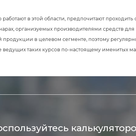
лы и инструменты
Статьи
вание
Блог
но работают в этой области, предпочитают проходит
ство
Форум
инарах, организуемых производителями средств для
траторы
Карта сайта
 продукции в целевом сегменте, поэтому регулярн
ы
ве ведущих таких курсов по-настоящему именитых м
оспользуйтесь калькуляторо