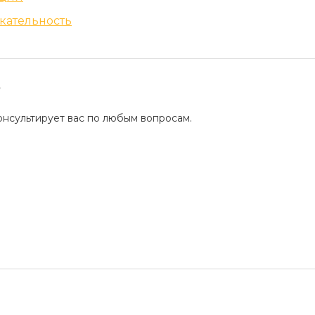
Восковая
кательность
?
Что дев
депиляц
нсультирует вас по любым вопросам.
Женская