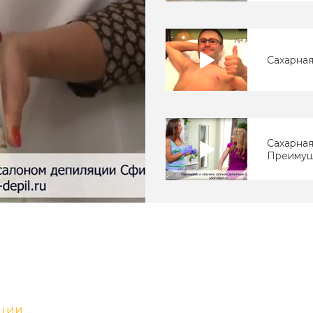
Сахарная
Сахарная
Преимущ
Ваджазз
иции