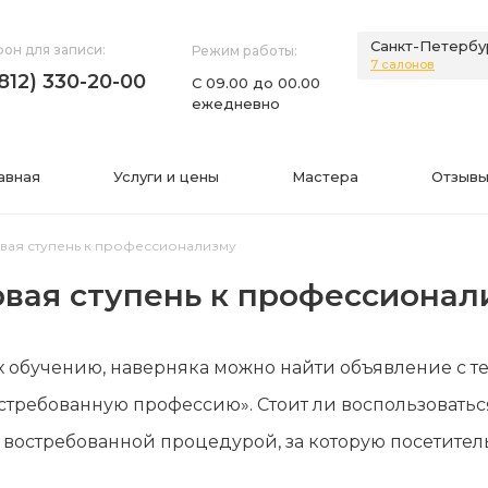
Санкт-Петербу
он для записи:
Режим работы:
7 салонов
(812) 330-20-00
С 09.00 до 00.00
ежедневно
авная
Услуги и цены
Мастера
Отзывы
рвая ступень к профессионализму
рвая ступень к профессионал
НИЯ
ИНФОРМАЦИЯ
обучению, наверняка можно найти объявление с тек
нии
Фото
стребованную профессию». Стоит ли воспользовать
а
Видео
 востребованной процедурой, за которую посетите
Вопросы-ответы