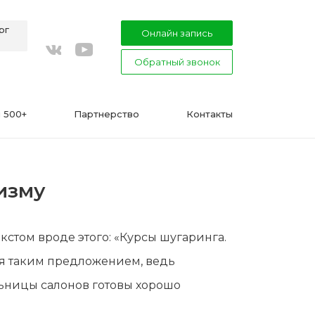
рг
Онлайн запись
Обратный звонок
youtube
vkontakte
 500+
Партнерство
Контакты
изму
ВАЖНО
стом вроде этого: «Курсы шугаринга.
Подготовка к процедуре эпиляции
ся таким предложением, ведь
воском или сахаром
льницы салонов готовы хорошо
Эпиляция в Сфинксе и Формула-1