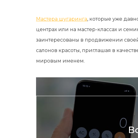
Мужская депиляция
Материа
Бикини-дизайн
Оборудо
Мастера шугаринга
, которые уже дав
Партнер
центрах или на мастер-классах и сем
Админис
заинтересованы в продвижении своей
Контакт
салонов красоты, приглашая в качест
мировым именем.
В