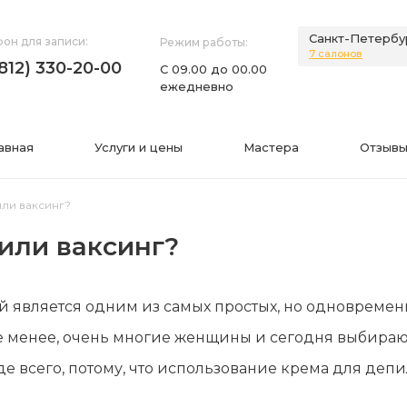
Санкт-Петербу
он для записи:
Режим работы:
7 салонов
(812) 330-20-00
С 09.00 до 00.00
ежедневно
авная
Услуги и цены
Мастера
Отзывы
ли ваксинг?
или ваксинг?
НИЯ
ИНФОРМАЦИЯ
й является одним из самых простых, но одновреме
нии
Фото
е менее, очень многие женщины и сегодня выбирают
а
Видео
е всего, потому, что использование крема для деп
Вопросы-ответы