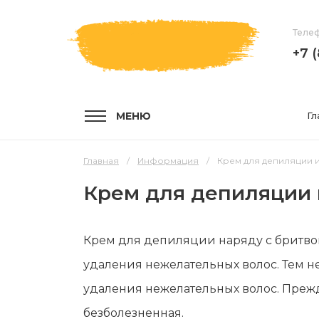
Телеф
+7 
МЕНЮ
Гл
Главная
Информация
Крем для депиляции и
Крем для депиляции 
УСЛУГИ
КОМПА
Крем для депиляции наряду с бритво
Услуги и цены
О компа
удаления нежелательных волос. Тем н
Эпиляция воском
Мастер
удаления нежелательных волос. Прежд
Шугаринг
Отзывы
безболезненная.