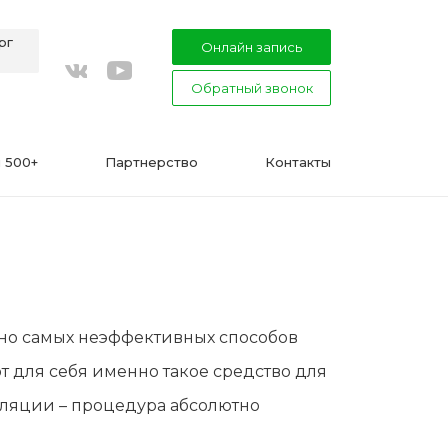
рг
Онлайн запись
Обратный звонок
youtube
vkontakte
 500+
Партнерство
Контакты
ВАЖНО
нно самых неэффективных способов
Подготовка к процедуре эпиляции
 для себя именно такое средство для
воском или сахаром
иляции – процедура абсолютно
Эпиляция в Сфинксе и Формула-1