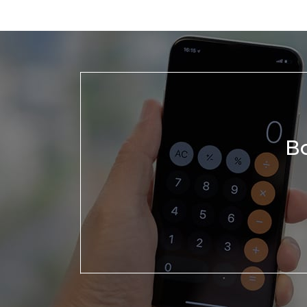
Мужская депиляция
Материа
Бикини-дизайн
Оборудо
Партнер
Админис
Контакт
В