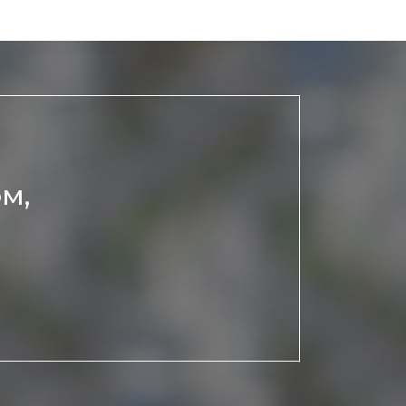
Эпиляция первый раз перед важным
событием
Противопоказания к эпиляции
Что нужно знать перед визитом к
косметологу?
Рекомендации по уходу за кожей после
депиляции воском или сахаром
м,
Виды воска для депиляции
Эпиляция или депиляция?