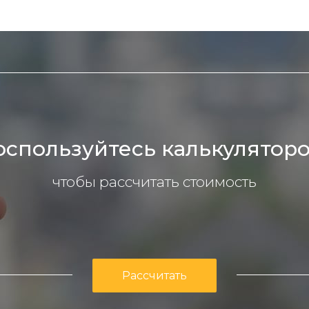
лы и инструменты
Статьи
вание
Блог
ство
Форум
траторы
Карта сайта
ы
оспользуйтесь калькуляторо
чтобы рассчитать стоимость
Рассчитать