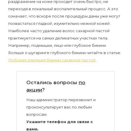
воска
раздражение на коже проходит очень быстро, не
переходя в локальный воспалительный процесс. А это
для
означает, что вскоре после процедуры дамы уже могут
депиляции
похвастаться гладкой, изумительно нежной кожей.
Наиболее часто удаление волос сахарной пастой
Эпиляция
практикуется на самых деликатных участках тела.
или
Например, подмышки, лицо или глубокое бикини.
депиляция?
Больше о шугаринге глубокого бикини читайте в статье:
Глубокая эпиляция бикини сахарной пастой
.
Остались вопросы
по
акции
?
Наш администратор перезвонит и
проконсультирует вас по любым
вопросам.
Укажите телефон для связи с
вами.