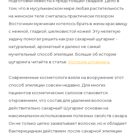
подготовки невесты к предстоящей свадьбе. Дело в
к
том, что в мусульманском мире любая растительность
косметологу?
на женском теле считалась практически позором.
Восточным мужчинам хотелось брать в жены красавицу
Рекомендации
с нежной, гладкой, шелковистой кожей. Эту нелегкую
по
задачу помогал решить как раз сахарный шугаринг -
уходу
натуральный, ароматный и далеко не самый
мучительный способ эпиляции. Больше об истории
за
шугаринга читайте в статье:
История шугаринга
.
кожей
после
Современные косметологи взяли на вооружение этот
депиляции
способ эпиляции совсем недавно. Для многих
пациентов косметических салонов становится
воском
откровением, что состав для удаления волосков
или
действительно сахарный! Шугаринг основан на
сахаром
максимальном использовании полезных свойств сахара.
Он не только цепко захватывает волоски, но и обладает
Виды
бактерицидным действием: после сахарной эпиляции