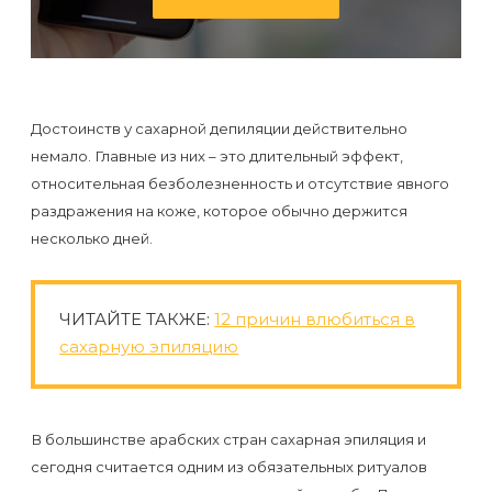
первый
раз
перед
важным
Достоинств у сахарной депиляции действительно
событием
немало. Главные из них – это длительный эффект,
относительная безболезненность и отсутствие явного
Противопоказания
раздражения на коже, которое обычно держится
к
несколько дней.
эпиляции
ЧИТАЙТЕ ТАКЖЕ:
12 причин влюбиться в
Что
сахарную эпиляцию
нужно
знать
перед
В большинстве арабских стран сахарная эпиляция и
визитом
сегодня считается одним из обязательных ритуалов