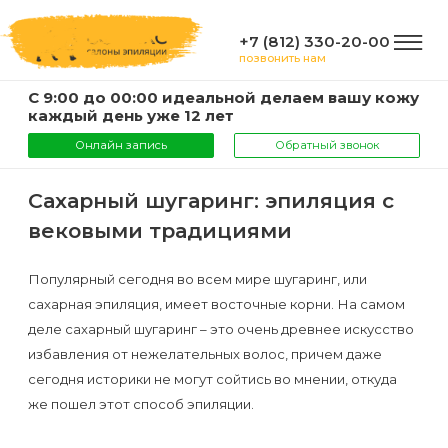
+7 (812) 330-20-00
позвонить нам
С 9:00 до 00:00 идеальной делаем вашу кожу
ГЛАВНАЯ
каждый день уже 12 лет
Онлайн запись
Обратный звонок
УСЛУГИ
Сахарный шугаринг: эпиляция с
вековыми традициями
Услуги
КОМПАНИЯ
и
Популярный сегодня во всем мире шугаринг, или
сахарная эпиляция, имеет восточные корни. На самом
цены
О
ИНФОРМАЦИЯ
деле сахарный шугаринг – это очень древнее искусство
компании
избавления от нежелательных волос, причем даже
Эпиляция
сегодня историки не могут сойтись во мнении, откуда
воском
Фото
Мастера
ВАЖНО
же пошел этот способ эпиляции.
Шугаринг
Видео