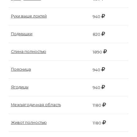
Руки выше локтей
940
Подмышки
820
Спина полностью
1890
Поясница
940
Ягодицы
940
Межъягодичная область
1180
Живот полностью
1180