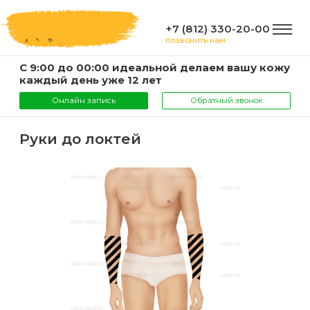
+7 (812) 330-20-00
позвонить нам
С 9:00 до 00:00 идеальной делаем вашу кожу
ГЛАВНАЯ
каждый день уже 12 лет
Онлайн запись
Обратный звонок
УСЛУГИ
Руки до локтей
Услуги
КОМПАНИЯ
и
цены
О
ИНФОРМАЦИЯ
компании
Эпиляция
воском
Фото
Мастера
ВАЖНО
Шугаринг
Видео