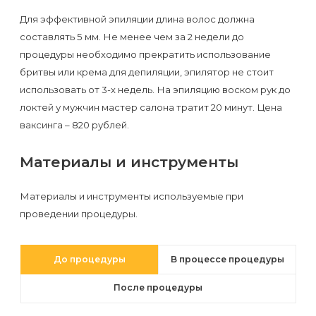
первый
Для эффективной эпиляции длина волос должна
раз
составлять 5 мм. Не менее чем за 2 недели до
перед
процедуры необходимо прекратить использование
бритвы или крема для депиляции, эпилятор не стоит
важным
использовать от 3-х недель. На эпиляцию воском рук до
событием
локтей у мужчин мастер салона тратит 20 минут. Цена
ваксинга – 820 рублей.
Противопоказания
к
Материалы и инструменты
эпиляции
Материалы и инструменты используемые при
Что
проведении процедуры.
нужно
знать
До процедуры
В процессе процедуры
перед
После процедуры
визитом