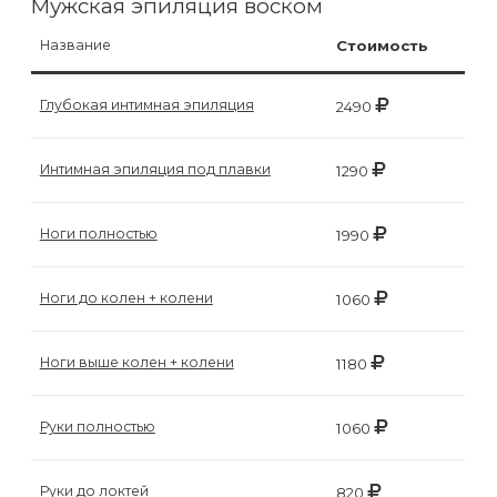
Мужская эпиляция воском
воска
для
Название
Стоимость
депиляции
Глубокая интимная эпиляция
2490
Эпиляция
или
Интимная эпиляция под плавки
1290
депиляция?
Ноги полностью
1990
Ноги до колен + колени
1060
Ноги выше колен + колени
1180
Руки полностью
1060
Руки до локтей
820