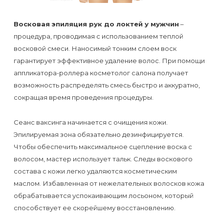
Отзывы
Подготовка
КОНТАКТЫ
Мужская
Вопросы-
к
Восковая эпиляция рук до локтей у мужчин
–
Материалы
процедура, проводимая с использованием теплой
депиляция
ответы
процедуре
и
восковой смеси. Наносимый тонким слоем воск
эпиляции
инструменты
гарантирует эффективное удаление волос. При помощи
Бикини-
Статьи
воском
аппликатора-роллера косметолог салона получает
дизайн
Оборудование
или
возможность распределять смесь быстро и аккуратно,
Блог
сахаром
сокращая время проведения процедуры.
Партнерство
Форум
Сеанс ваксинга начинается с очищения кожи.
Эпиляция
Администраторы
Эпилируемая зона обязательно дезинфицируется.
Карта
в
Чтобы обеспечить максимальное сцепление воска с
сайта
Сфинксе
Контакты
волосом, мастер использует тальк. Следы воскового
и
состава с кожи легко удаляются косметическим
маслом. Избавленная от нежелательных волосков кожа
Формула-1
обрабатывается успокаивающим лосьоном, который
способствует ее скорейшему восстановлению.
Эпиляция