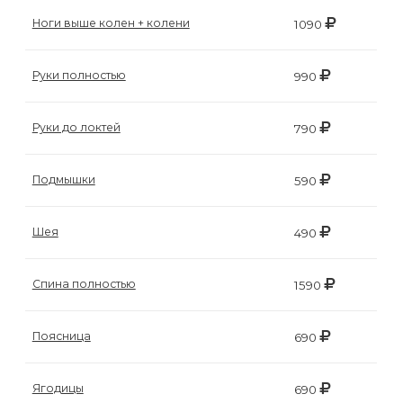
Ноги выше колен + колени
1090
Руки полностью
990
Руки до локтей
790
Подмышки
590
Шея
490
Спина полностью
1590
Поясница
690
Ягодицы
690