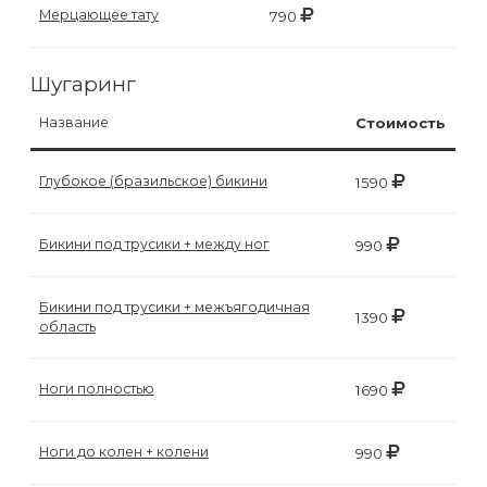
воска
Мерцающее тату
790
для
депиляции
Шугаринг
Название
Стоимость
Эпиляция
или
Глубокое (бразильское) бикини
1590
депиляция?
Бикини под трусики + между ног
990
Бикини под трусики + межъягодичная
1390
область
Ноги полностью
1690
Ноги до колен + колени
990