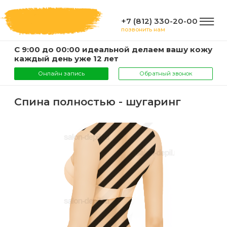
+7 (812) 330-20-00
позвонить нам
С 9:00 до 00:00 идеальной делаем вашу кожу
ГЛАВНАЯ
каждый день уже 12 лет
Онлайн запись
Обратный звонок
УСЛУГИ
Спина полностью - шугаринг
Услуги
КОМПАНИЯ
и
цены
О
ИНФОРМАЦИЯ
компании
Эпиляция
воском
Фото
Мастера
ВАЖНО
Шугаринг
Видео