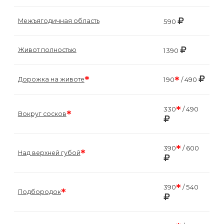
Межъягодичная область
590
Живот полностью
1390
*
*
Дорожка на животе
190
/ 490
*
330
/ 490
*
Вокруг сосков
*
390
/ 600
*
Над верхней губой
*
390
/ 540
*
Подбородок