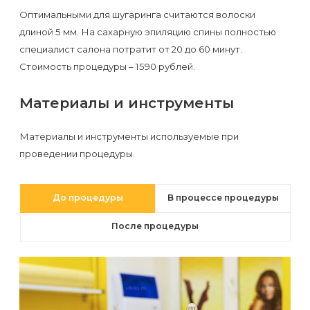
первый
Оптимальными для шугаринга считаются волоски
раз
длиной 5 мм. На сахарную эпиляцию спины полностью
специалист салона потратит от 20 до 60 минут.
перед
Стоимость процедуры – 1590 рублей.
важным
событием
Материалы и инструменты
Противопоказания
Материалы и инструменты используемые при
к
проведении процедуры.
эпиляции
До процедуры
В процессе процедуры
Что
После процедуры
нужно
знать
перед
визитом