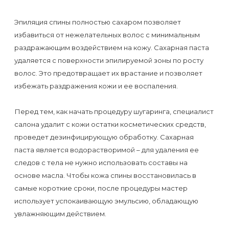
Отзывы
Подготовка
КОНТАКТЫ
Эпиляция спины полностью сахаром позволяет
Мужская
Вопросы-
к
Материалы
избавиться от нежелательных волос с минимальным
депиляция
ответы
процедуре
и
раздражающим воздействием на кожу. Сахарная паста
эпиляции
инструменты
удаляется с поверхности эпилируемой зоны по росту
Бикини-
Статьи
воском
волос. Это предотвращает их врастание и позволяет
дизайн
избежать раздражения кожи и ее воспаления.
Оборудование
или
Блог
сахаром
Перед тем, как начать процедуру шугаринга, специалист
Партнерство
Форум
салона удалит с кожи остатки косметических средств,
Эпиляция
проведет дезинфицирующую обработку. Сахарная
Администраторы
Карта
в
паста является водорастворимой – для удаления ее
сайта
Сфинксе
следов с тела не нужно использовать составы на
Контакты
основе масла. Чтобы кожа спины восстановилась в
и
самые короткие сроки, после процедуры мастер
Формула-1
использует успокаивающую эмульсию, обладающую
увлажняющим действием.
Эпиляция