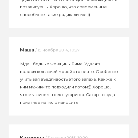
позавидуешь. Хорошо, что современные
способы не такие радикальные ))
Маша
/ 19 ноября 2014, 10:27
Мда... бедные женщины Рима. Удалять
волосы кошачьей мочой это нечто. Особенно
учитывая въедливость этого запаха. Как же к
ним мужики то подходили потом:)) Хорошо,
что мы живем в век шугаринга. Сахар то куда
приятнее на тело наносить.
Катерина
/ 3 января 2015, 18:20