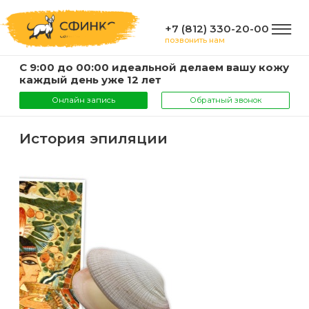
+7 (812) 330-20-00
позвонить нам
С 9:00 до 00:00 идеальной делаем вашу кожу
ГЛАВНАЯ
каждый день уже 12 лет
Онлайн запись
Обратный звонок
УСЛУГИ
История эпиляции
Услуги
КОМПАНИЯ
и
цены
О
ИНФОРМАЦИЯ
компании
Эпиляция
воском
Фото
Мастера
ВАЖНО
Шугаринг
Видео