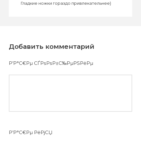
Гладкие ножки гораздо привлекательнее)
Добавить комментарий
Р’Р°С€Рµ СЃРѕРѕР±С‰РµРЅРёРµ
Р’Р°С€Рµ РёРјСЏ