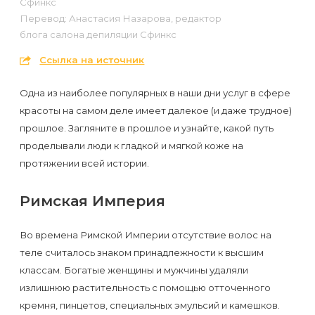
Сфинкс
первый
Перевод: Анастасия Назарова, редактор
раз
блога салона депиляции Сфинкс
перед
Ссылка на источник
важным
Одна из наиболее популярных в наши дни услуг в сфере
событием
красоты на самом деле имеет далекое (и даже трудное)
прошлое. Загляните в прошлое и узнайте, какой путь
Противопоказания
проделывали люди к гладкой и мягкой коже на
к
протяжении всей истории.
эпиляции
Римская Империя
Что
нужно
Во времена Римской Империи отсутствие волос на
теле считалось знаком принадлежности к высшим
знать
классам. Богатые женщины и мужчины удаляли
перед
излишнюю растительность с помощью отточенного
визитом
кремня, пинцетов, специальных эмульсий и камешков.