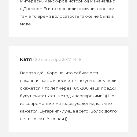
Интересный экскурс в историю!) Изначально
в Древнем Египте освоили эпиляцию воском,
там в то время волосатость также не была в
моде.
Катя
/ 20 сентября 2017, 14:18
Вот это да!... Хорошо, что сейчас есть
сахарная паста и воск, хотя не удивлюсь, если
окажется, что лет через 100-200 наши предки
будут считать эти методы варварскими.))) Но
из современных методов удаления, как мне
кажется, шугаринг - лучше всего. Волос долго
нет и кожа шёлковая.))