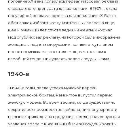
половине ХХ века появилась первая массовая реклама
специального препарата для депиляции. В 1907 г. стала
популярной реклама порошка для депиляции «X-Bazin»,
обещавшая избавить от «унизительных волос на лице,
шее и руках». 10 лет спустя ведущий женский журнал
мод опубликовал рекламу, на которой была изображена
женщина с поднятыми руками и полным отсутствием
волос подмышками, что стало мощным толчком к
всеобщей тенденции удалять волосы подмышками.
1940-е
В 1940-е годы, после успеха мужской версии
электрической бритвы, Ремингтон выпустил первую
женскую модель. Во время войны, когда существенно
сократилось производство нейлона, пик популярности
на рынке пришелся на продукцию, предназначенную для
удаления волос, т.к. женщины были вынуждены ходить