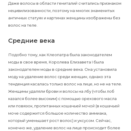
к
Даже волосы в области гениталий считались признаком
нецивилизованности, поэтому на многих знаменитых
косметологу?
античных статуях и картинах женщины изображены без
волос на теле.
Рекомендации
по
Средние века
уходу
за
Подобно тому, как Клеопатра была законодателем
моды в свое время, Королева Елизавета I была
кожей
законодателем моды в средние века. Она установила
после
моду на удаление волос среди женщин, однако эта
депиляции
тенденция касалась только волос на лице, но не на теле.
воском
Женщины удаляли брови и волосы на лбу (чтобы лоб
или
казался более высоким) с помощью орехового масла
или повязок, пропитанных кошачьей мочой (в кошачьей
сахаром
моче содержится большое количество аммиака,
который уменьшает рост волос) и уксусом. Сейчас,
Виды
конечно же, удаление волос на лице происходит более