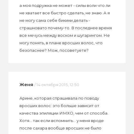
а моя подружка не может - силы воли что ли
не хватает все быстро сделать, не знаю. А я
не могу сама себе бикини делать -
страшновато почему-то. В последнее время
все мечусь между воском и шугарингом. Не
могу понять, в плане вросших волос, что
безопаснее? Мож, посоветуете?
Женя
/ 14 октября 2015, 12:50
Арине, которая спрашивала по поводу
вросших волос: это больше зависит от
качества эпиляции ИМХО, чем от способа.
Хотя... так если вспомнить... у меня вроде
после сахара вообще вросших не было