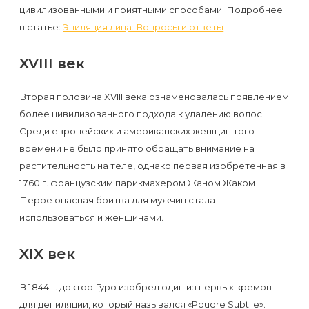
воска
цивилизованными и приятными способами. Подробнее
для
в статье:
Эпиляция лица: Вопросы и ответы
депиляции
XVIII век
Эпиляция
Вторая половина XVIII века ознаменовалась появлением
или
более цивилизованного подхода к удалению волос.
депиляция?
Среди европейских и американских женщин того
времени не было принято обращать внимание на
растительность на теле, однако первая изобретенная в
1760 г. французским парикмахером Жаном Жаком
Перре опасная бритва для мужчин стала
использоваться и женщинами.
XIX век
В 1844 г. доктор Гуро изобрел один из первых кремов
для депиляции, который назывался «Poudre Subtile».