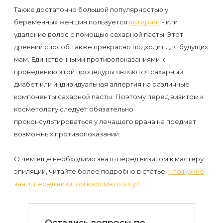
к
Также достаточно большой популярностью у
косметологу?
беременных женщин пользуется
шугаринг
- или
удаление волос с помощью сахарной пасты. Этот
Рекомендации
древний способ также прекрасно подходит для будущих
мам. Единственными противопоказаниями к
по
проведению этой процедуры являются сахарный
уходу
диабет или индивидуальная аллергия на различные
за
компоненты сахарной пасты. Поэтому перед визитом к
кожей
косметологу следует обязательно
после
проконсультироваться у лечащего врача на предмет
возможных противопоказаний.
депиляции
воском
О чем еще необходимо знать перед визитом к мастеру
или
эпиляции, читайте более подробно в статье:
Что нужно
сахаром
знать перед визитом к косметологу?
Виды
Остались вопросы
по