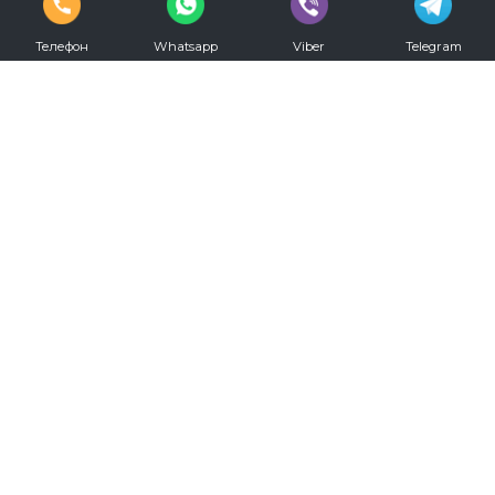
Телефон
Whatsapp
Viber
Telegram
vkontakte
youtube
Телефон для записи:
+7 (812) 330-20-00
Режим работы:
С 09.00 до 00.00 ежедневно
Мы в социальных сетях: