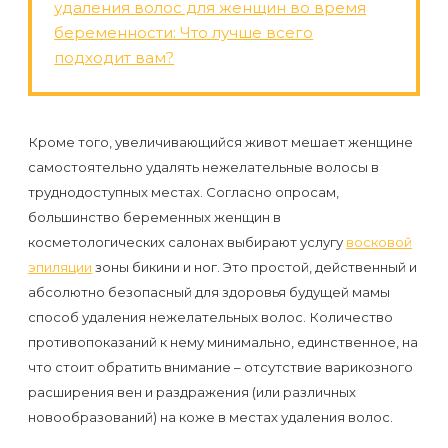
удаления волос для женщин во время
первый
беременности: Что лучше всего
раз
подходит вам?
перед
важным
событием
Кроме того, увеличивающийся живот мешает женщине
самостоятельно удалять нежелательные волосы в
Противопоказания
труднодоступных местах. Согласно опросам,
к
большинство беременных женщин в
косметологических салонах выбирают услугу
восковой
эпиляции
эпиляции
зоны бикини и ног. Это простой, действенный и
абсолютно безопасный для здоровья будущей мамы
Что
способ удаления нежелательных волос. Количество
нужно
противопоказаний к нему минимально, единственное, на
знать
что стоит обратить внимание – отсутствие варикозного
расширения вен и раздражения (или различных
перед
новообразований) на коже в местах удаления волос.
визитом