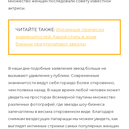
множество женщин последовали совету известной
первый
актрисы.
раз
перед
ЧИТАЙТЕ ТАКЖЕ:
Интимные прически
важным
знаменитостей: Какой стиль в зоне
событием
бикини предпочитают звезды
Противопоказания
к
В наши дни подобные заявления звезд больше не
эпиляции
вызывают удивления у публики. Современные
знаменитости ведут себя гораздо более откровенно,
Что
чем полвека назад. В наше время любой человек может
нужно
увидеть на просторах Всемирной паутины множество
знать
различных фотографий, где звезды шоу-бизнеса
запечатлены в весьма откровенном виде. Благодаря
перед
снимкам вездесущих папарацци мы можем увидеть, как
визитом
выглядят интимные стрижки самых популярных женщин