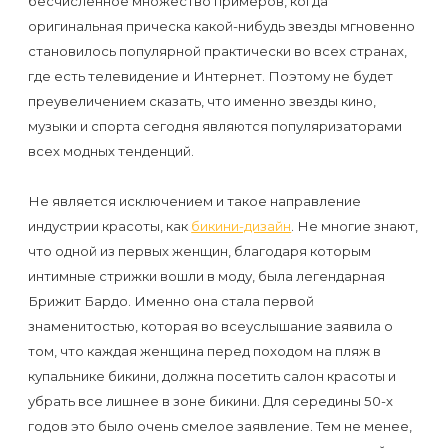
бесчисленное множество примеров, когда
Отзывы
Подготовка
КОНТАКТЫ
оригинальная прическа какой-нибудь звезды мгновенно
Мужская
Вопросы-
к
становилось популярной практически во всех странах,
Материалы
депиляция
ответы
процедуре
где есть телевидение и Интернет. Поэтому не будет
и
преувеличением сказать, что именно звезды кино,
эпиляции
инструменты
музыки и спорта сегодня являются популяризаторами
Бикини-
Статьи
воском
всех модных тенденций.
дизайн
Оборудование
или
Блог
сахаром
Не является исключением и такое направление
Партнерство
индустрии красоты, как
бикини-дизайн
. Не многие знают,
Форум
Эпиляция
что одной из первых женщин, благодаря которым
Администраторы
интимные стрижки вошли в моду, была легендарная
Карта
в
Брижит Бардо. Именно она стала первой
сайта
Сфинксе
Контакты
знаменитостью, которая во всеуслышание заявила о
и
том, что каждая женщина перед походом на пляж в
Формула-1
купальнике бикини, должна посетить салон красоты и
убрать все лишнее в зоне бикини. Для середины 50-х
годов это было очень смелое заявление. Тем не менее,
Эпиляция