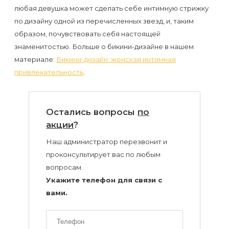
воска
любая девушка может сделать себе интимную стрижку
для
по дизайну одной из перечисленных звезд, и, таким
депиляции
образом, почувствовать себя настоящей
знаменитостью. Больше о бикини-дизайне в нашем
Эпиляция
материале:
Бикини-дизайн: женская интимная
привлекательность
.
или
депиляция?
Остались вопросы
по
акции
?
Наш администратор перезвонит и
проконсультирует вас по любым
вопросам.
Укажите телефон для связи с
вами.