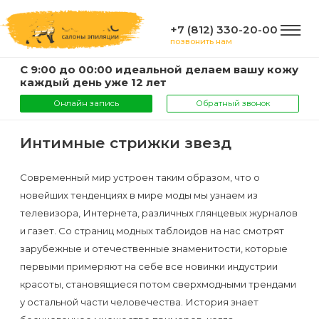
+7 (812) 330-20-00
позвонить нам
С 9:00 до 00:00 идеальной делаем вашу кожу
ГЛАВНАЯ
каждый день уже 12 лет
Онлайн запись
Обратный звонок
УСЛУГИ
Интимные стрижки звезд
Услуги
Современный мир устроен таким образом, что о
КОМПАНИЯ
новейших тенденциях в мире моды мы узнаем из
и
телевизора, Интернета, различных глянцевых журналов
цены
О
и газет. Со страниц модных таблоидов на нас смотрят
ИНФОРМАЦИЯ
компании
зарубежные и отечественные знаменитости, которые
Эпиляция
первыми примеряют на себе все новинки индустрии
воском
Фото
Мастера
красоты, становящиеся потом сверхмодными трендами
ВАЖНО
у остальной части человечества. История знает
Шугаринг
Видео