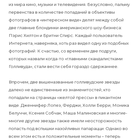
к
из мира кино, музыки и телевидения. Безусловно, пальму
косметологу?
первенства в количестве попаданий в объективы
фотографов в «интересном виде» делят между собой
Рекомендации
две главные блондинки американского шоу-бизнеса:
Пэрис Хилтон и Бритни Спирс. Каждый пользователь
по
Интернета, наверняка, хоть раз видел одну из подобных
уходу
фотографий. К счастью, со временем две подруги,
за
которых назвали когда-то «главными скандалистками
кожей
Голливуда», стали вести себя гораздо сдержаннее.
после
Впрочем, две вышеназванные голливудские звезды
депиляции
далеко не единственные из знаменитостей, кто
воском
попадали на страницы «желтой прессы» в пикантном
или
виде. Дженнифер Лопез, Ферджи, Холли Берри, Моника
Белуччи, Ксения Собчак, Маша Малиновская и многие-
сахаром
многие другие звезды также имели неосторожность
попасть под вспышки назойливых папарацци. Однако во
Виды
всем этом есть и положительные моменты – теперь