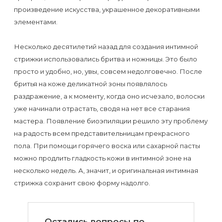
к
произведение искусства, украшенное декоративными
косметологу?
элементами.
Рекомендации
Несколько десятилетий назад для создания интимной
стрижки использовались бритва и ножницы. Это было
по
просто и удобно, но, увы, совсем недолговечно. После
уходу
бритья на коже деликатной зоны появлялось
за
раздражение, а к моменту, когда оно исчезало, волоски
кожей
уже начинали отрастать, сводя на нет все старания
после
мастера. Появление биоэпиляции решило эту проблему
на радость всем представительницам прекрасного
депиляции
пола. При помощи горячего воска или сахарной пасты
воском
можно продлить гладкость кожи в интимной зоне на
или
несколько недель. А, значит, и оригинальная интимная
сахаром
стрижка сохранит свою форму надолго.
Виды
Остались вопросы
по