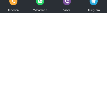
Телефон
Whatsapp
Viber
Telegram
vkontakte
youtube
Телефон для записи:
+7 (812) 330-20-00
Режим работы:
С 09.00 до 00.00 ежедневно
Мы в социальных сетях: