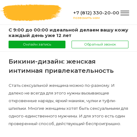
+7 (812) 330-20-00
позвонить нам
С 9:00 до 00:00 идеальной делаем вашу кожу
ГЛАВНАЯ
каждый день уже 12 лет
Онлайн запись
Обратный звонок
УСЛУГИ
Бикини-дизайн: женская
интимная привлекательность
Услуги
КОМПАНИЯ
и
Стать сексуальной женщина можно по-разному. И
далеко не всегда для этого нужны вызывающие
цены
О
ИНФОРМАЦИЯ
откровенные наряды, яркий макияж, чулки и туфли-
компании
шпильки. Многие женщины хотят быть сексуальными для
Эпиляция
одного-единственного мужчины. И для этого есть один
воском
Фото
Мастера
ВАЖНО
проверенный способ, действующий беспроигрышно.
Шугаринг
Видео