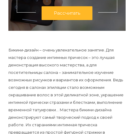
первый
раз
Рассчитать
перед
важным
событием
Бикини-дизайн – очень увлекательное занятие. Для
Противопоказания
мастера создание интимных причесок – это лучшая
к
демонстрация высокого мастерства, а для
посетительницы салона – занимательное изучение
эпиляции
возможных рисунков и вариантов их оформления. Ведь
сегодня в салонах эпиляции стало возможным
Что
окрашивание волос в этой деликатной зоне, украшение
нужно
интимной прически стразами и блестками, выполнение
знать
временной татуировки… Мастера бикини-дизайна
перед
демонстрируют самый творческий подход к своей
работе. Их стараниями интимная прическа
визитом
превращается из простой фигурной стрижки в