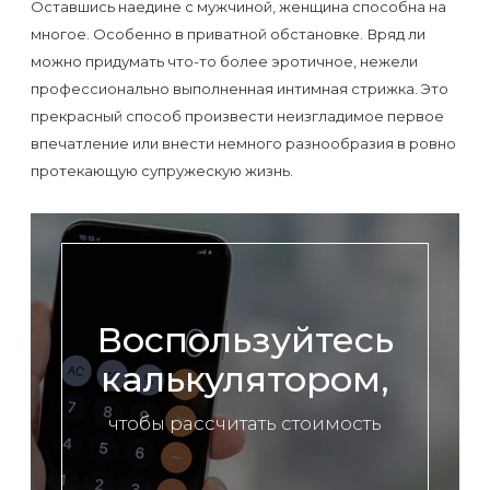
Отзывы
Оставшись наедине с мужчиной, женщина способна на
Подготовка
КОНТАКТЫ
многое. Особенно в приватной обстановке. Вряд ли
Мужская
Вопросы-
к
Материалы
можно придумать что-то более эротичное, нежели
депиляция
ответы
процедуре
профессионально выполненная интимная стрижка. Это
и
эпиляции
прекрасный способ произвести неизгладимое первое
инструменты
Бикини-
Статьи
впечатление или внести немного разнообразия в ровно
воском
протекающую супружескую жизнь.
дизайн
Оборудование
или
Блог
сахаром
Партнерство
Форум
Эпиляция
Администраторы
Карта
в
Воспользуйтесь
сайта
Сфинксе
Контакты
калькулятором,
и
Формула-1
чтобы рассчитать стоимость
Эпиляция