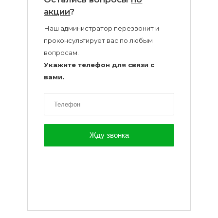
воска
акции
?
для
Наш администратор перезвонит и
депиляции
проконсультирует вас по любым
вопросам.
Эпиляция
Укажите телефон для связи с
или
вами.
депиляция?