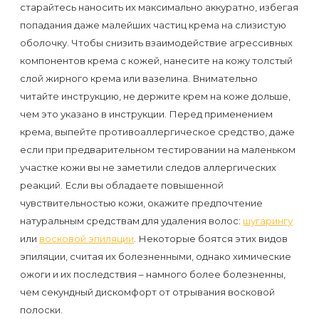
старайтесь наносить их максимально аккуратно, избегая
попадания даже малейших частиц крема на слизистую
оболочку. Чтобы снизить взаимодействие агрессивных
компонентов крема с кожей, нанесите на кожу толстый
слой жирного крема или вазелина. Внимательно
читайте инструкцию, не держите крем на коже дольше,
чем это указано в инструкции. Перед применением
крема, выпейте противоаллергическое средство, даже
если при предварительном тестировании на маленьком
участке кожи вы не заметили следов аллергических
реакций. Если вы обладаете повышенной
чувствительностью кожи, окажите предпочтение
натуральным средствам для удаления волос:
шугарингу
или
восковой эпиляции
. Некоторые боятся этих видов
эпиляции, считая их болезненными, однако химические
ожоги и их последствия – намного более болезненны,
чем секундный дискомфорт от отрывания восковой
полоски.