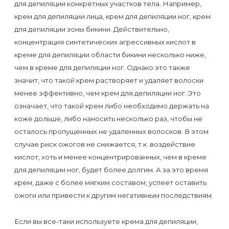
воска
для депиляции конкретных участков тела. Например,
крем для депиляции лица, крем для депиляции ног, крем
для
для депиляции зоны бикини. Действительно,
депиляции
концентрация синтетических агрессивных кислот в
креме для депиляции области бикини несколько ниже,
Эпиляция
чем в креме для депиляции ног. Однако это также
или
значит, что такой крем растворяет и удаляет волоски
депиляция?
менее эффективно, чем крем для депиляции ног. Это
означает, что такой крем либо необходимо держать на
коже дольше, либо наносить несколько раз, чтобы не
осталось пропущенных не удаленных волосков. В этом
случае риск ожогов не снижается, т.к. воздействие
кислот, хоть и менее концентрированных, чем в креме
для депиляции ног, будет более долгим. А за это время
крем, даже с более мягким составом, успеет оставить
ожоги или привести к другим негативным последствиям.
Если вы все-таки используете крема для депиляции,