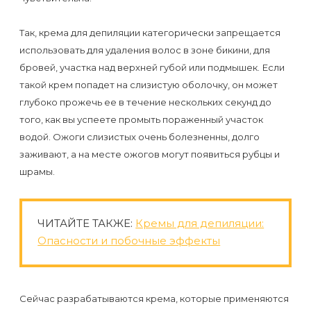
к
косметологу?
Так, крема для депиляции категорически запрещается
использовать для удаления волос в зоне бикини, для
Рекомендации
бровей, участка над верхней губой или подмышек. Если
по
такой крем попадет на слизистую оболочку, он может
глубоко прожечь ее в течение нескольких секунд до
уходу
того, как вы успеете промыть пораженный участок
за
водой. Ожоги слизистых очень болезненны, долго
кожей
заживают, а на месте ожогов могут появиться рубцы и
после
шрамы.
депиляции
воском
ЧИТАЙТЕ ТАКЖЕ:
Кремы для депиляции:
или
Опасности и побочные эффекты
сахаром
Виды
Сейчас разрабатываются крема, которые применяются