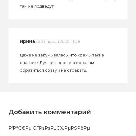
там не подведут.
Ирина
/ 20 января 2020, 11:58
Даже не задумывалась, что кремы такие
опасные. Лучше к профессионалам
обратиться сразу и не страдать.
Добавить комментарий
Р’Р°С€Рµ СЃРѕРѕР±С‰РµРЅРёРµ