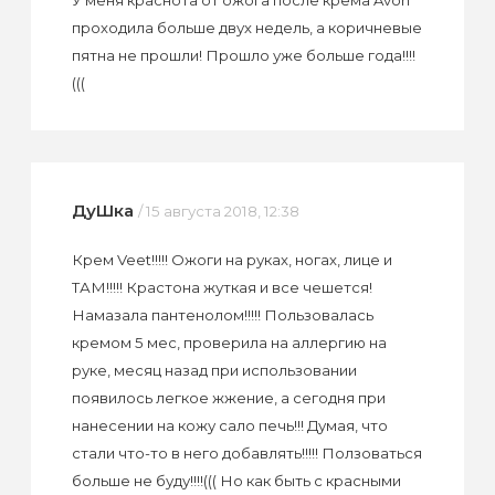
У меня краснота от ожога после крема Avon
проходила больше двух недель, а коричневые
пятна не прошли! Прошло уже больше года!!!!
(((
ДуШка
/ 15 августа 2018, 12:38
Крем Veet!!!!! Ожоги на руках, ногах, лице и
ТАМ!!!!! Крастона жуткая и все чешется!
Намазала пантенолом!!!!! Пользовалась
кремом 5 мес, проверила на аллергию на
руке, месяц назад при использовании
появилось легкое жжение, а сегодня при
нанесении на кожу сало печь!!! Думая, что
стали что-то в него добавлять!!!!! Ползоваться
больше не буду!!!!((( Но как быть с красными