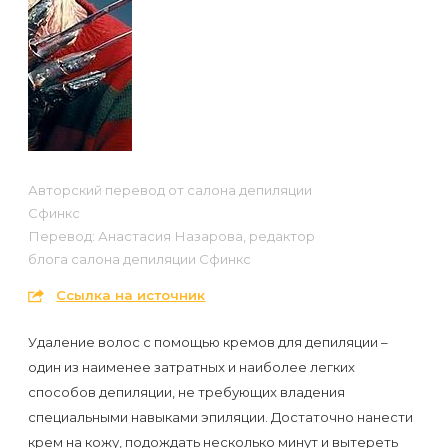
Отзывы
Подготовка
КОНТАКТЫ
Мужская
Вопросы-
к
Материалы
депиляция
ответы
процедуре
и
эпиляции
инструменты
Бикини-
Статьи
воском
дизайн
Оборудование
или
Блог
Авторский перевод от салона депиляции
сахаром
Сфинкс
Партнерство
Форум
Перевод: Анастасия Назарова, редактор
Эпиляция
блога салона депиляции Сфинкс
Администраторы
Карта
в
Ссылка на источник
сайта
Сфинксе
Контакты
Удаление волос с помощью кремов для депиляции –
и
один из наименее затратных и наиболее легких
Формула-1
способов депиляции, не требующих владения
специальными навыками эпиляции. Достаточно нанести
Эпиляция
крем на кожу, подождать несколько минут и вытереть