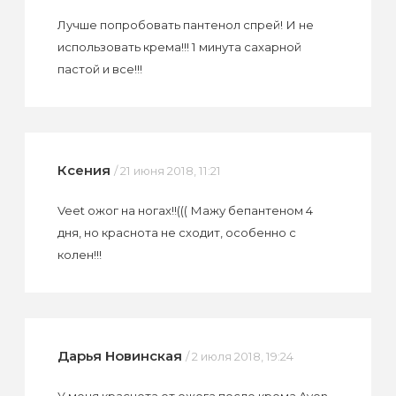
Лучше попробовать пантенол спрей! И не
использовать крема!!! 1 минута сахарной
пастой и все!!!
Ксения
/ 21 июня 2018, 11:21
Veet ожог на ногах!!((( Мажу бепантеном 4
дня, но краснота не сходит, особенно с
колен!!!
Дарья Новинская
/ 2 июля 2018, 19:24