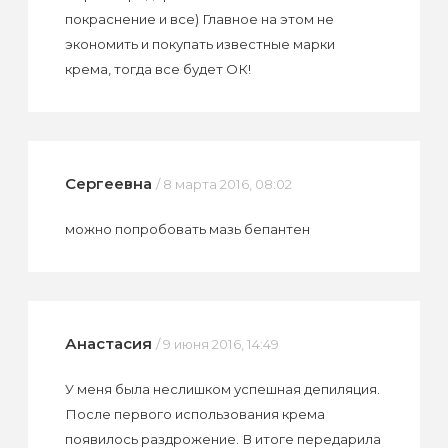
покраснение и все) Главное на этом не
экономить и покупать известные марки
крема, тогда все будет ОК!
Сергеевна
/ 8 марта 2016, 08:02
можно попробовать мазь бепантен
Анастасия
/ 9 июня 2016, 14:49
У меня была неслишком успешная депиляция.
После первого использования крема
появилось раздрожение. В итоге передарила