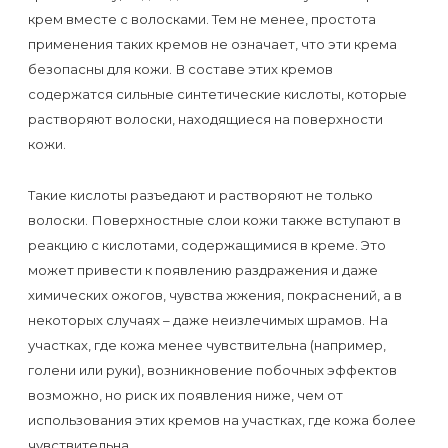
первый
крем вместе с волосками. Тем не менее, простота
раз
применения таких кремов не означает, что эти крема
безопасны для кожи. В составе этих кремов
перед
содержатся сильные синтетические кислоты, которые
важным
растворяют волоски, находящиеся на поверхности
событием
кожи.
Противопоказания
Такие кислоты разъедают и растворяют не только
к
волоски. Поверхностные слои кожи также вступают в
реакцию с кислотами, содержащимися в креме. Это
эпиляции
может привести к появлению раздражения и даже
химических ожогов, чувства жжения, покраснений, а в
Что
некоторых случаях – даже неизлечимых шрамов. На
нужно
участках, где кожа менее чувствительна (например,
знать
голени или руки), возникновение побочных эффектов
перед
возможно, но риск их появления ниже, чем от
использования этих кремов на участках, где кожа более
визитом
чувствительна.