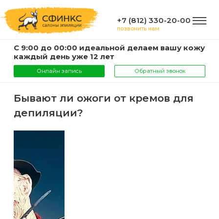
+7 (812) 330-20-00
позвонить нам
С 9:00 до 00:00 идеальной делаем вашу кожу
ГЛАВНАЯ
каждый день уже 12 лет
Онлайн запись
Обратный звонок
УСЛУГИ
Бывают ли ожоги от кремов для
депиляции?
Услуги
КОМПАНИЯ
и
цены
О
ИНФОРМАЦИЯ
компании
Эпиляция
воском
Фото
Мастера
ВАЖНО
Шугаринг
Видео