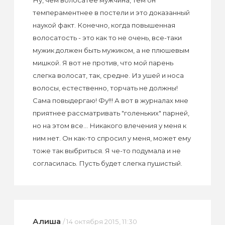
Ну, чем волосатее мужчина, тем он
темпераментнее в постели и это доказанный
наукой факт. Конечно, когда повышенная
волосатость - это как то не очень, все-таки
мужик должен быть мужиком, а не плюшевым
мишкой. Я вот не против, что мой парень
слегка волосат, так, средне. Из ушей и носа
волосы, естественно, торчать не должны!
Сама повыдергаю! Фу!!! А вот в журналах мне
приятнее рассматривать "голеньких" парней,
но на этом все... Никакого влечения у меня к
ним нет. Он как-то спросил у меня, может ему
тоже так выбриться. Я че-то подумала и не
согласилась. Пусть будет слегка пушистый.
Алиша
/ 14 октября 2015, 11:30