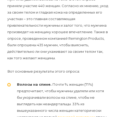
первый
приняли участие 440 женщин. Согласно их мнению, уход
раз
за своим телом и гладкая кожа на определенных его
перед
участках – это главная составляющая
привлекательности мужчины и залог того, что мужчина
важным
произведет на женщину хорошее впечатление. Также в
событием
опросе, проведенном компанией Remington Products,
были опрошены 435 мужчин, чтобы выяснить,
Противопоказания
действительно ли они ухаживают за своим телом так,
к
как того желают женщины.
эпиляции
Вот основные результаты этого опроса:
Что
Волосы на спине.
Почти ¾ женщин (71%)
нужно
предпочитают, чтобы мужчины удаляли или хотя
знать
бы укорачивали волосы на спине, чтобы не
перед
выглядеть как неандертальцы. 33% из
визитом
вышеуказанного числа женщин категорически