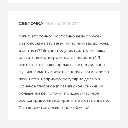
СВЕТОЧКА
/ 19 июня 2015, 23:11
Юлия, это точно! Постоянно веду с мужем
разговоры на эту тему...ну почему мы должны,
а они нет??? Значит получается, что им наша
растительность противна, а нам их нет? Я
считаю, это в наше время даже неприлично
мужчине иметь мохнатые подмышки или лес в
паху. Вот я, например, регулярно делаю в
Сфинксе глубокое (бразильское) бикини. И
больше нигде, потому что здесь мастера
всегда приветливые, приятные и отзывчивые.
Да и держится дольше, чем обычно!