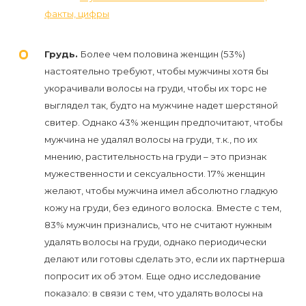
воска
факты, цифры
для
депиляции
Грудь.
Более чем половина женщин (53%)
настоятельно требуют, чтобы мужчины хотя бы
Эпиляция
укорачивали волосы на груди, чтобы их торс не
или
выглядел так, будто на мужчине надет шерстяной
депиляция?
свитер. Однако 43% женщин предпочитают, чтобы
мужчина не удалял волосы на груди, т.к., по их
мнению, растительность на груди – это признак
мужественности и сексуальности. 17% женщин
желают, чтобы мужчина имел абсолютно гладкую
кожу на груди, без единого волоска. Вместе с тем,
83% мужчин признались, что не считают нужным
удалять волосы на груди, однако периодически
делают или готовы сделать это, если их партнерша
попросит их об этом. Еще одно исследование
показало: в связи с тем, что удалять волосы на