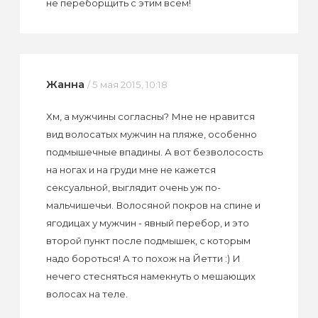
не переборщить с этим всем!
Жанна
/ 5 мая 2015, 10:18
Хм, а мужчины согласны? Мне не нравится
вид волосатых мужчин на пляже, особенно
подмышечные впадины. А вот безволосость
на ногах и на груди мне не кажется
сексуальной, выглядит очень уж по-
мальчишечьи. Волосяной покров на спине и
ягодицах у мужчин - явный перебор, и это
второй пункт после подмышек, с которым
надо бороться! А то похож на Йетти :) И
нечего стесняться намекнуть о мешающих
волосах на теле.