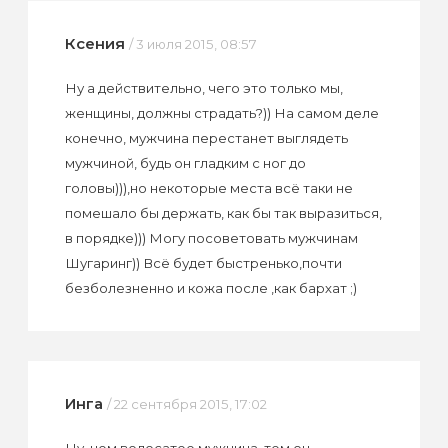
Ксения
/ 3 июля 2015, 08:57
Ну а действительно, чего это только мы,
женщины, должны страдать?)) На самом деле
конечно, мужчина перестанет выглядеть
мужчиной, будь он гладким с ног до
головы))),но некоторые места всё таки не
помешало бы держать, как бы так выразиться,
в порядке))) Могу посоветовать мужчинам
Шугаринг)) Всё будет быстренько,почти
безболезненно и кожа после ,как бархат ;)
Инга
/ 22 сентября 2015, 17:02