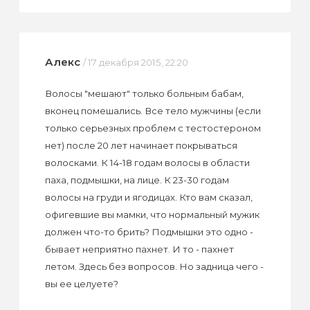
Алекс
/ 17 декабря 2015, 22:20
Волосы "мешают" только больным бабам,
вконец помешались. Все тело мужчины (если
только серьезных проблем с тестостероном
нет) после 20 лет начинает покрываться
волосками. К 14-18 годам волосы в области
паха, подмышки, на лице. К 23-30 годам
волосы на груди и ягодицах. Кто вам сказал,
офигевшие вы мамки, что нормальный мужик
должен что-то брить? Подмышки это одно -
бывает неприятно пахнет. И то - пахнет
летом. Здесь без вопросов. Но задница чего -
вы ее целуете?