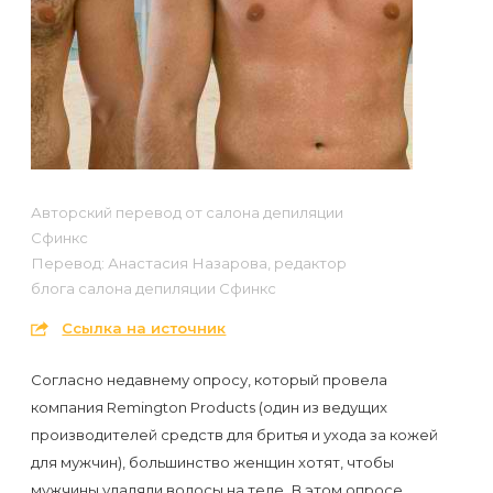
Отзывы
Подготовка
КОНТАКТЫ
Мужская
Вопросы-
к
Материалы
депиляция
ответы
процедуре
и
эпиляции
инструменты
Бикини-
Статьи
воском
дизайн
Оборудование
или
Блог
Авторский перевод от салона депиляции
сахаром
Сфинкс
Партнерство
Форум
Перевод: Анастасия Назарова, редактор
Эпиляция
блога салона депиляции Сфинкс
Администраторы
Карта
в
Ссылка на источник
сайта
Сфинксе
Контакты
и
Согласно недавнему опросу, который провела
компания Remington Products (один из ведущих
Формула-1
производителей средств для бритья и ухода за кожей
для мужчин), большинство женщин хотят, чтобы
Эпиляция
мужчины удаляли волосы на теле. В этом опросе