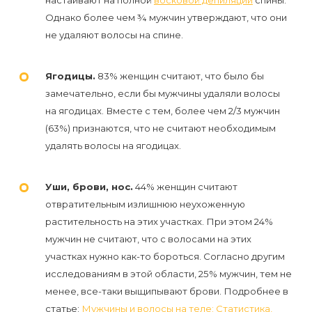
настаивают на полной
восковой депиляции
спины.
к
Однако более чем ¾ мужчин утверждают, что они
косметологу?
не удаляют волосы на спине.
Рекомендации
Ягодицы.
83% женщин считают, что было бы
по
замечательно, если бы мужчины удаляли волосы
уходу
на ягодицах. Вместе с тем, более чем 2/3 мужчин
за
(63%) признаются, что не считают необходимым
удалять волосы на ягодицах.
кожей
после
Уши, брови, нос.
44% женщин считают
депиляции
отвратительным излишнюю неухоженную
воском
растительность на этих участках. При этом 24%
или
мужчин не считают, что с волосами на этих
сахаром
участках нужно как-то бороться. Согласно другим
исследованиям в этой области, 25% мужчин, тем не
менее, все-таки выщипывают брови. Подробнее в
Виды
статье:
Мужчины и волосы на теле: Статистика,