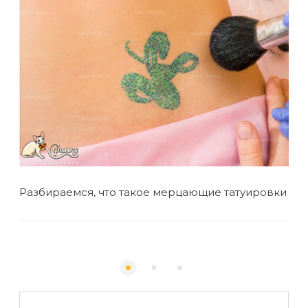
Разбираемся, что такое мерцающие татуировки
7 п
ра