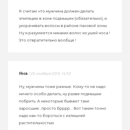
Я считаю что мужчина должен делать
эпиляцию в зоне подмышек (обязательно), и
укорачивать волосы в районе паховой зоны.
Ну и разумеется никаких волос из ушей носа !
Это отвратительно вообще !
Яна
/ 25 ноября 2015, 14:53
Ну, мужчины тоже разные. Кому-то не надо
ничего особо делать, ну разве подмышки
побрить. А некоторые бывают таки
заросшие...просто брррр... Вот таким точно
надо как-то бороться с излишней
растительностью.