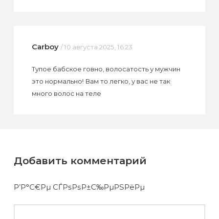
Carboy
/ 10 августа 2025, 16:23
Тупое бабское говно, волосатость у мужчин
это нормально! Вам то легко, у вас не так
много волос на теле
Добавить комментарий
Р’Р°С€Рµ СЃРѕРѕР±С‰РµРЅРёРµ