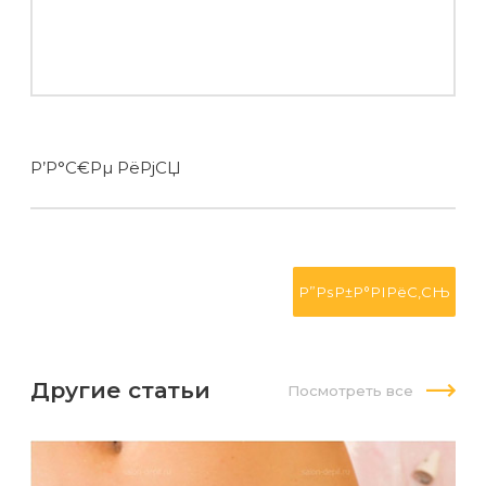
Р’Р°С€Рµ РёРјСЏ
Другие статьи
Посмотреть все