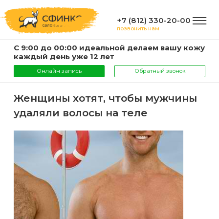
+7 (812) 330-20-00
позвонить нам
С 9:00 до 00:00 идеальной делаем вашу кожу
ГЛАВНАЯ
каждый день уже 12 лет
Онлайн запись
Обратный звонок
УСЛУГИ
Женщины хотят, чтобы мужчины
удаляли волосы на теле
Услуги
КОМПАНИЯ
и
цены
О
ИНФОРМАЦИЯ
компании
Эпиляция
воском
Фото
Мастера
ВАЖНО
Шугаринг
Видео