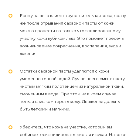
к
косметологу?
Если у вашего клиента чувствительная кожа, сразу
же после отрывания сахарной пасты от кожи,
Рекомендации
можно провести по только что эпилированному
по
участку кожи кубиком льда. Это поможет пресечь
возникновение покраснения, воспаления, зуда и
уходу
жжения.
за
кожей
Остатки сахарной пасты удаляются с кожи
после
умеренно теплой водой. Лучше всего смыть пасту
депиляции
чистым мягким полотенцем из натуральной ткани,
воском
смоченным в воде. При этом ни в коем случае
нельзя слишком тереть кожу. Движения должны
или
быть легкими и мягкими.
сахаром
Убедитесь, что кожа на участке, который вы
Виды
собираетесь эпилировать, чистая и сухая. На коже