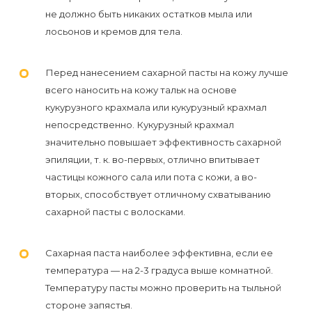
воска
не должно быть никаких остатков мыла или
для
лосьонов и кремов для тела.
депиляции
Перед нанесением сахарной пасты на кожу лучше
Эпиляция
всего наносить на кожу тальк на основе
или
кукурузного крахмала или кукурузный крахмал
депиляция?
непосредственно. Кукурузный крахмал
значительно повышает эффективность сахарной
эпиляции, т. к. во-первых, отлично впитывает
частицы кожного сала или пота с кожи, а во-
вторых, способствует отличному схватыванию
сахарной пасты с волосками.
Сахарная паста наиболее эффективна, если ее
температура — на 2-3 градуса выше комнатной.
Температуру пасты можно проверить на тыльной
стороне запястья.