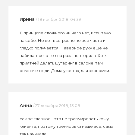
Ирина
/ 18 ноября 2018, 04:39
В принципе сложного ни чего нет, испытано
на себе. Но вот все-равно не все чисто и
гладко получается. Наверное руку еще не
набила, всего то два раза повторяла. Хотя
приятней делать шугаринг в салоне, там
опытные люди. Дома уже так, для экономии.
Анна
/ 27 декабря 2018, 13:08
самое главное - это не травмировать кожу
клиента, поэтому тренировки наше все, сама
так начинала