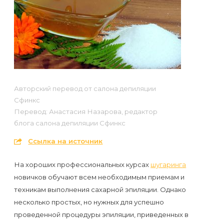
Отзывы
Подготовка
КОНТАКТЫ
Мужская
Вопросы-
к
Материалы
депиляция
ответы
процедуре
и
эпиляции
инструменты
Бикини-
Статьи
воском
дизайн
Оборудование
или
Авторский перевод от салона депиляции
Блог
сахаром
Сфинкс
Партнерство
Перевод: Анастасия Назарова, редактор
Форум
блога салона депиляции Сфинкс
Эпиляция
Администраторы
Ссылка на источник
Карта
в
сайта
Сфинксе
Контакты
На хороших профессиональных курсах
шугаринга
и
новичков обучают всем необходимым приемам и
Формула-1
техникам выполнения сахарной эпиляции. Однако
несколько простых, но нужных для успешно
Эпиляция
проведенной процедуры эпиляции, приведенных в