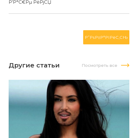
Р’Р°С€Рµ РёРјСЏ
Другие статьи
Посмотреть все