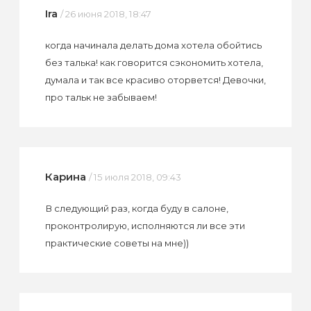
Ira
/ 26 июня 2018, 18:47
когда начинала делать дома хотела обойтись
без талька! как говорится сэкономить хотела,
думала и так все красиво оторвется! Девочки,
про тальк не забываем!
Карина
/ 15 июля 2018, 09:43
В следующий раз, когда буду в салоне,
проконтролирую, исполняются ли все эти
практические советы на мне))