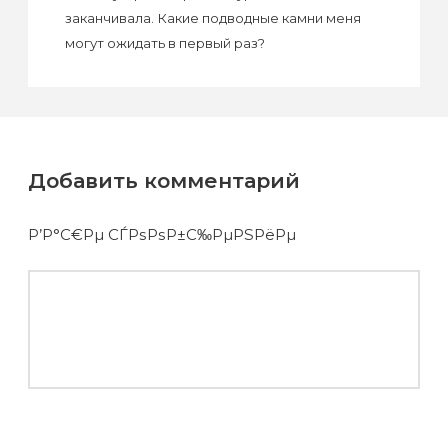
заканчивала. Какие подводные камни меня
могут ожидать в первый раз?
Добавить комментарий
Р’Р°С€Рµ СЃРѕРѕР±С‰РµРЅРёРµ