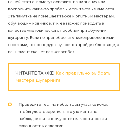
нашей статье, помогут освежить ваши знания или
первый
восполнить какие-то пробелы, если таковые имеются.
раз
Эта памятка не помешает также и опытным мастерам,
перед
обучающим новичков, т. к. ее можно приводить в
важным
качестве «методического пособия» при обучении
шугарингу. Если не пренебрегать нижеприведенными
событием
советами, то процедура шугаринга пройдет блестяще, а
ваш клиент скажет вам «спасибо».
Противопоказания
к
эпиляции
ЧИТАЙТЕ ТАКЖЕ:
Как правильно выбрать
мастера шугаринга
Что
нужно
знать
Проведите тест на небольшом участке кожи,
чтобы удостовериться, что у клиента не
перед
наблюдается гиперчувствительности кожи и
визитом
склонности к аллергии.