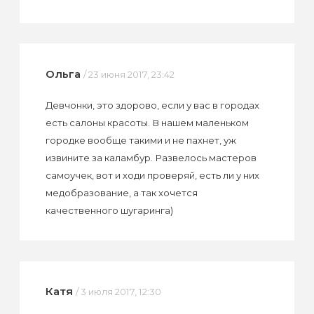
Ольга
/ 23 июня 2017, 23:42
Девчонки, это здорово, если у вас в городах
есть салоны красоты. В нашем маленьком
городке вообще такими и не пахнет, уж
извините за каламбур. Развелось мастеров
самоучек, вот и ходи проверяй, есть ли у них
медобразование, а так хочется
качественного шугаринга)
Катя
/ 3 июля 2017, 12:30