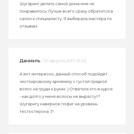
Шугаринг делать самой дома мне не
понравилось. Лучше всего сразу обратится в
салон к специалисту. Я выбирала мастера по
отзывам.
Даниэль
/ 30 августа 2017, 01:03
А вот интересно, данный способ подойдёт
чистокровному армянину с густой грядкой
волос на груди и руках :) Ответьте кто в курсе
- как долго у меня волосы не вырастут?
Шугаригу наверное пофиг на уровень
тестостерона :)?