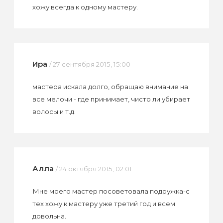
хожу всегда к одному мастеру.
Ира
/ 27 сентября 2015, 15:00
мастера искала долго, обращаю внимание на
все мелочи - где принимает, чисто ли убирает
волосы и т.д.
Алла
/ 24 октября 2015, 02:01
Мне моего мастер посоветовала подружка-с
тех хожу к мастеру уже третий год и всем
довольна.