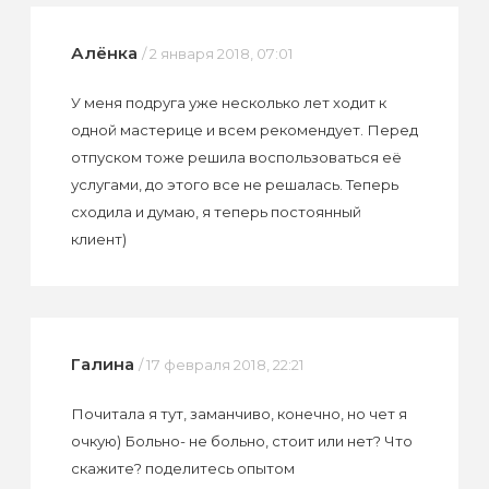
Алёнка
/ 2 января 2018, 07:01
У меня подруга уже несколько лет ходит к
одной мастерице и всем рекомендует. Перед
отпуском тоже решила воспользоваться её
услугами, до этого все не решалась. Теперь
сходила и думаю, я теперь постоянный
клиент)
Галина
/ 17 февраля 2018, 22:21
Почитала я тут, заманчиво, конечно, но чет я
очкую) Больно- не больно, стоит или нет? Что
скажите? поделитесь опытом