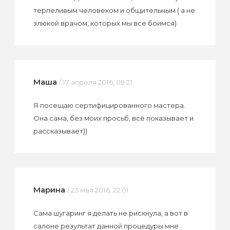
терпеливым человеком и общительным ( а не
злюкой врачом, которых мы все боимся)
Маша
/ 17 апреля 2016, 09:21
Я посещаю сертифицированного мастера.
Она сама, без моих просьб, всё показывает и
рассказывает))
Марина
/ 23 мая 2016, 22:01
Сама шугаринг я делать не рискнула, а вот в
салоне результат данной процедуры мне