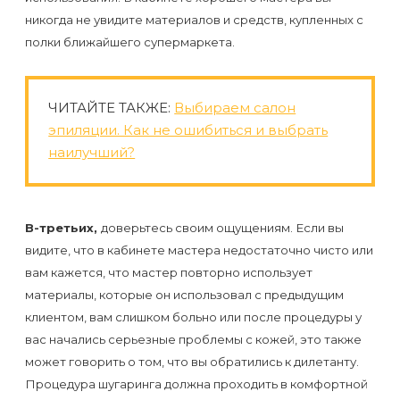
воска
никогда не увидите материалов и средств, купленных с
для
полки ближайшего супермаркета.
депиляции
Эпиляция
ЧИТАЙТЕ ТАКЖЕ:
Выбираем салон
эпиляции. Как не ошибиться и выбрать
или
наилучший?
депиляция?
В-третьих,
доверьтесь своим ощущениям. Если вы
видите, что в кабинете мастера недостаточно чисто или
вам кажется, что мастер повторно использует
материалы, которые он использовал с предыдущим
клиентом, вам слишком больно или после процедуры у
вас начались серьезные проблемы с кожей, это также
может говорить о том, что вы обратились к дилетанту.
Процедура шугаринга должна проходить в комфортной