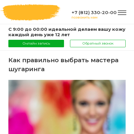
+7 (812) 330-20-00
позвонить нам
С 9:00 до 00:00 идеальной делаем вашу кожу
ГЛАВНАЯ
каждый день уже 12 лет
Онлайн запись
Обратный звонок
УСЛУГИ
Как правильно выбрать мастера
шугаринга
Услуги
КОМПАНИЯ
и
цены
О
ИНФОРМАЦИЯ
компании
Эпиляция
воском
Фото
Мастера
ВАЖНО
Шугаринг
Видео