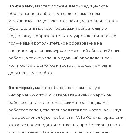
к
Во-первых,
мастер должен иметь медицинское
косметологу?
образование и работать в салоне, имеющем
медицинскую лицензию. Это значит, что эпиляцию вам
Рекомендации
будет делать мастер, прошедший обязательную
по
подготовку в образовательном учреждении, а также
получивший дополнительное образование на
уходу
специализированных курсах, имеющий обширный опыт
за
работы, а также успешно сдавший определенное
кожей
количество экзаменов и тестов, прежде чем быть
после
допущенным к работе.
депиляции
Во-вторых,
мастер обязан дать вам полную
воском
информацию о том, с материалами каких марок он
или
работает, а также о том, с какими поставщиками
сахаром
работает салон, где производятся все материалы и т.д.
Профессионал будет работать ТОЛЬКО с материалами,
Виды
которые производятся только для профессионального
использования. В кабинете хорошего мастера вы