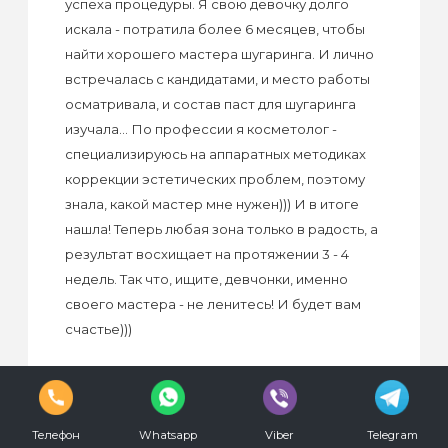
успеха процедуры. Я свою девочку долго
искала - потратила более 6 месяцев, чтобы
найти хорошего мастера шугаринга. И лично
встречалась с кандидатами, и место работы
осматривала, и состав паст для шугаринга
изучала... По профессии я косметолог -
специализируюсь на аппаратных методиках
коррекции эстетических проблем, поэтому
Режим
знала, какой мастер мне нужен))) И в итоге
работы:
С
нашла! Теперь любая зона только в радость, а
09.00
результат восхищает на протяжении 3 - 4
до
недель. Так что, ищите, девчонки, именно
00.00
своего мастера - не ленитесь! И будет вам
ежедневно
счастье)))
Телефон
Whatsapp
Viber
Telegram
Екатерина
vkontakte
/ 14 февраля 2019, 10:48