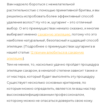
первый
Вам надоело бороться с нежелательной
раз
растительностью с помощью примитивной бритвы, и вы
решились испробовать более эффективный способ
перед
удаления волос? Ну что ж, шугаринг – это отличный
важным
выбор. О его преимуществах немало сказано, и многие
событием
выбирают именно
сахарную эпиляцию
, потому что это
наиболее натуральный, безопасный и щадящий способ
Противопоказания
эпиляции. (Подробнее о преимуществах шугаринга в
к
нашей статье:
12 причин влюбиться в сахарную
эпиляцию
).
эпиляции
Тем не менее, то, насколько удачно пройдет процедура
эпиляции сахаром, в немалой степени зависит также и
Что
от мастера, который будет выполнять эту процедуру.
нужно
Существует несколько основных критериев, по
знать
которым можно определить, является ли ваш мастер
перед
высококвалифицированным профессионалом,
которому можно не опасаться доверить свою кожу.
визитом